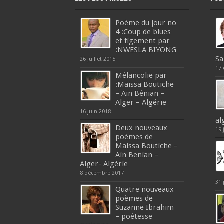
Poème du jour no
4 :Coup de blues
et figement par
:NWESLA BIYONG
Sa
26 juillet 2015
17
Mélancolie par
:Maissa Boutiche
– Ain Bénian –
Alger – Algérie
16 juin 2018
al
Deux nouveaux
19 
poèmes de
Maissa Boutiche –
Ain Benian –
Alger- Algérie
8 décembre 2017
31 
Quatre nouveaux
poèmes de
Suzanne Ibrahim
– poétesse