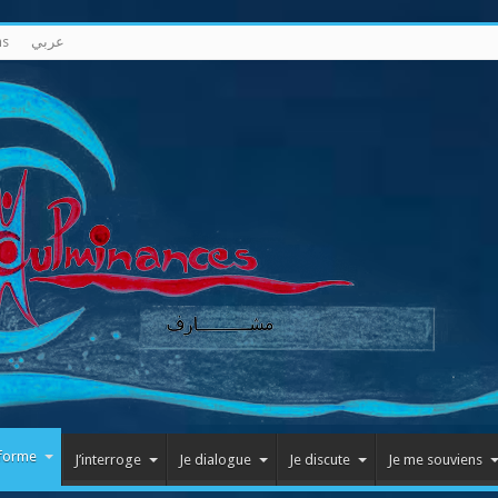
ns
عربي
nforme
J’interroge
Je dialogue
Je discute
Je me souviens