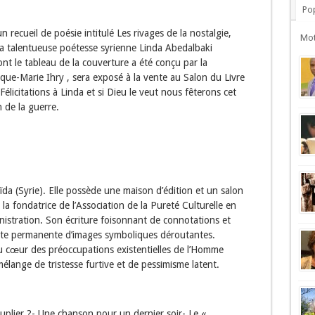
Pop
n recueil de poésie intitulé Les rivages de la nostalgie,
Mot
 la talentueuse poétesse syrienne Linda Abedalbaki
nt le tableau de la couverture a été conçu par la
ique-Marie Ihry , sera exposé à la vente au Salon du Livre
élicitations à Linda et si Dieu le veut nous fêterons cet
 de la guerre.
a (Syrie). Elle possède une maison d’édition et un salon
t la fondatrice de l’Association de la Pureté Culturelle en
ministration. Son écriture foisonnant de connotations et
quête permanente d’images symboliques déroutantes.
au cœur des préoccupations existentielles de l’Homme
mélange de tristesse furtive et de pessimisme latent.
uplier ?- Une chanson pour un dernier soir- Le «