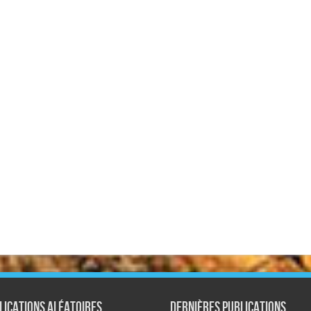
lications aléatoires
Dernières publications