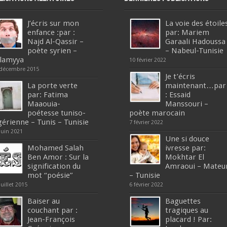
J’écris sur mon
La voie des étoile
enfance :par :
par: Mariem
Najd Al-Qassir –
Garaali Hadoussa
poète syrien –
– Nabeul-Tunisie
lamyya
10 février 2022
 décembre 2015
Je t’écris
La porte verte
maintenant…par
par: Fatima
: Essaid
Maaouia-
Manssouri –
poétesse tuniso-
poète marocain
gérienne – Tunis – Tunisie
7 février 2022
juin 2021
Une si douce
Mohamed Salah
ivresse par:
Ben Amor : Sur la
Mokhtar El
signification du
Amraoui – Mateu
mot “poésie”
– Tunisie
juillet 2015
6 février 2022
Baiser au
Baguettes
couchant par :
tragiques au
Jean-François
placard ! Par: