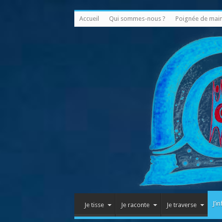
Accueil
Qui sommes-nous ?
Poignée de mai
J’i
Je tisse
Je raconte
Je traverse