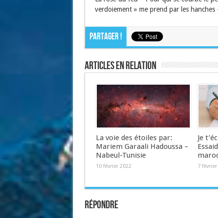
verdoiement » me prend par les hanches -
Partager !
Articles en relation
La voie des étoiles par:
Je t’é
Mariem Garaali Hadoussa –
Essai
Nabeul-Tunisie
maroc
10 février 2022
7 févrie
Répondre