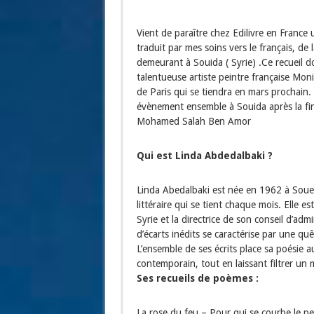
Vient de paraître chez Edilivre en France u
traduit par mes soins vers le français, de
demeurant à Souida ( Syrie) .Ce recueil do
talentueuse artiste peintre française Mon
de Paris qui se tiendra en mars prochain. F
évènement ensemble à Souida après la fin
Mohamed Salah Ben Amor
Qui est Linda Abdedalbaki ?
Linda Abedalbaki est née en 1962 à Soueïd
littéraire qui se tient chaque mois. Elle es
Syrie et la directrice de son conseil d’ad
d’écarts inédits se caractérise par une 
L’ensemble de ses écrits place sa poésie 
contemporain, tout en laissant filtrer un 
Ses recueils de poèmes :
La rose du feu – Pour qui se courbe le pe