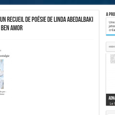
A pro
 un recueil de poésie de Linda Abedalbaki
Une 
 Ben Amor
jete
cré
Adn
Le 