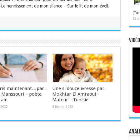
Le hennissement de mon silence – Sur le lit de mon éveil.
(Tim
12 d
Vidéo
cris maintenant…par :
Une si douce ivresse par:
d Manssouri – poète
Mokhtar El Amraoui –
ain
Mateur – Tunisie
r 2022
6 février 2022
Anale