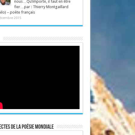
nous…Qu’importe, il faut en être
fier…par : Thierry Montgaillard
ilo) – poète français
écembre 2015
ctes de la poésie mondiale