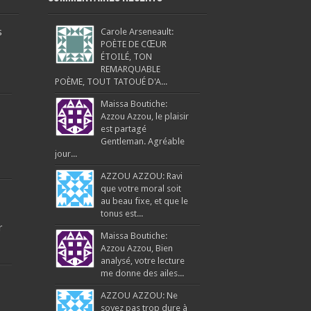
s
Carole Arseneault:
POÈTE DE CŒUR
ÉTOILÉ, TON
REMARQUABLE
POÈME, TOUT TATOUÉ D'A...
Maissa Boutiche:
Azzou Azzou, le plaisir
est partagé
Gentleman. Agréable
jour...
AZZOU AZZOU: Ravi
que votre moral soit
au beau fixe, et que le
tonus est...
r
Maissa Boutiche:
Azzou Azzou, Bien
analysé, votre lecture
me donne des ailes...
AZZOU AZZOU: Ne
soyez pas trop dure à