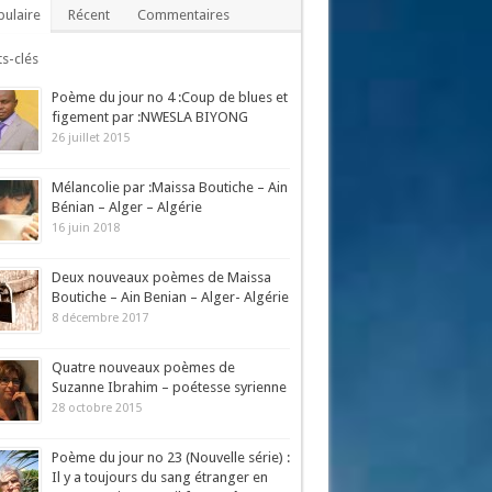
ulaire
Récent
Commentaires
s-clés
Poème du jour no 4 :Coup de blues et
figement par :NWESLA BIYONG
26 juillet 2015
Mélancolie par :Maissa Boutiche – Ain
Bénian – Alger – Algérie
16 juin 2018
Deux nouveaux poèmes de Maissa
Boutiche – Ain Benian – Alger- Algérie
8 décembre 2017
Quatre nouveaux poèmes de
Suzanne Ibrahim – poétesse syrienne
28 octobre 2015
Poème du jour no 23 (Nouvelle série) :
Il y a toujours du sang étranger en