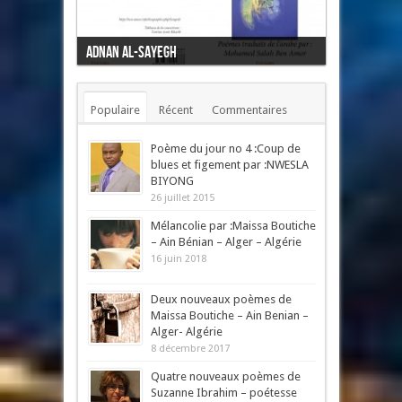
Mon cœur l'oiseau
Populaire
Récent
Commentaires
Mots-clés
Poème du jour no 4 :Coup de
blues et figement par :NWESLA
BIYONG
26 juillet 2015
Mélancolie par :Maissa Boutiche
– Ain Bénian – Alger – Algérie
16 juin 2018
Deux nouveaux poèmes de
Maissa Boutiche – Ain Benian –
Alger- Algérie
8 décembre 2017
Quatre nouveaux poèmes de
Suzanne Ibrahim – poétesse