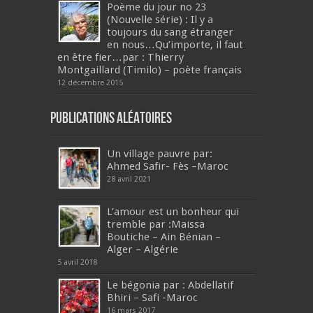
Poème du jour no 23
(Nouvelle série) : Il y a
toujours du sang étranger
en nous…Qu’importe, il faut
en être fier…par : Thierry
Montgaillard (Timilo) – poète français
12 décembre 2015
Publications aléatoires
Un village pauvre par:
Ahmed Safir- Fès –Maroc
28 avril 2021
L’amour est un bonheur qui
tremble par :Maissa
Boutiche – Ain Bénian –
Alger – Algérie
5 avril 2018
Le bégonia par : Abdellatif
Bhiri – Safi -Maroc
16 mars 2017