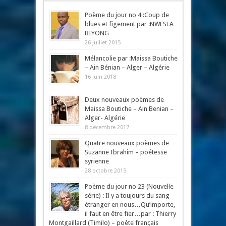
Mots-clés
Poème du jour no 4 :Coup de
blues et figement par :NWESLA
BIYONG
26 juillet 2015
Mélancolie par :Maissa Boutiche
– Ain Bénian – Alger – Algérie
16 juin 2018
Deux nouveaux poèmes de
Maissa Boutiche – Ain Benian –
Alger- Algérie
8 décembre 2017
Quatre nouveaux poèmes de
Suzanne Ibrahim – poétesse
syrienne
28 octobre 2015
Poème du jour no 23 (Nouvelle
série) : Il y a toujours du sang
étranger en nous…Qu’importe,
il faut en être fier…par : Thierry
Montgaillard (Timilo) – poète français