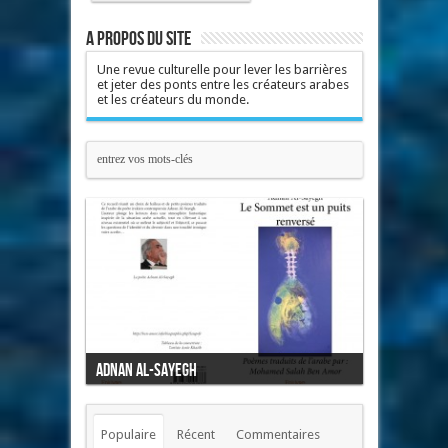
A propos du site
Une revue culturelle pour lever les barrières
et jeter des ponts entre les créateurs arabes
et les créateurs du monde.
Adnan Al-Sayegh
Mon cœur l'oiseau
Populaire
Récent
Commentaires