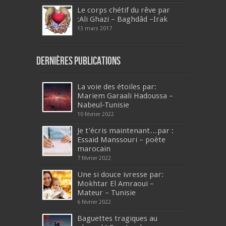
Le corps chétif du rêve par
:Ali Ghazi – Baghdâd –Irak
13 mars 2017
Dernières publications
La voie des étoiles par:
Mariem Garaali Hadoussa –
Nabeul-Tunisie
10 février 2022
Je t’écris maintenant…par :
Essaid Manssouri – poète
marocain
7 février 2022
Une si douce ivresse par:
Mokhtar El Amraoui –
Mateur – Tunisie
6 février 2022
Baguettes tragiques au