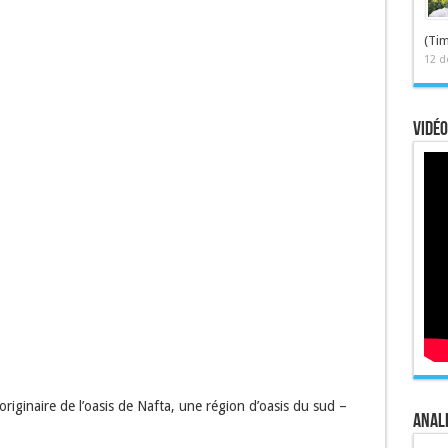
(Tim
12 d
Vidéo
originaire de l’oasis de Nafta, une région d’oasis du sud –
Anale