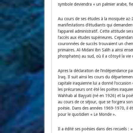
symbole deviendra « un palmier arabe, fie
Au cours de ses études à la mosquée az-Z
manifestations d’étudiants qui demandent 
l’appareil administratif. Cette attitude se
l’accès aux études supérieures. Cependant
couronnées de succès trouvaient un chemi
primaires. Al-Midani ibn Salih a ainsi ense
phosphates) au sud, où il a côtoyé la vie d
Apres la déclaration de l’indépendance par
Iraq. Il suit ainsi les cours du départemen
capitale iraquienne lui a donné l’occasio
les précurseurs ont été les poètes iraqui
Wahhab al Bayyati (né en 1926) et la poét
au cours de ce séjour, que se forgera son 
poésie. Dans des années 1969-1970, il étud
pour le quotidien « Le Monde ».
Il a édité ses poésies dans des recueils :