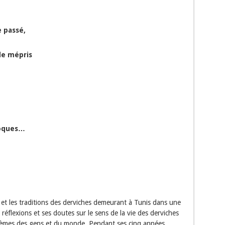
 passé,
de mépris
époques…
s et les traditions des derviches demeurant à Tunis dans une
 réflexions et ses doutes sur le sens de la vie des derviches
lèmes des gens et du monde. Pendant ses cinq années