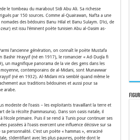
sède le tombeau du marabout Sidi Abu Ali. Sa richesse
 irrigués par 150 sources. Comme al-Quairawan, Nafta a une
s nomades des bédouins Banu Hilal et Banu Sulaym. D’ici, de
zeur) est issu l’éminent poète tunisien Abu al-Oasim as-
armi l’ancienne génération, on connaît le poète Mustafa
in Bashir Hrayyif (né en 1917), le romancier « Ad-Duqla fi
), un magnifique panorama de la vie des gens dans les
on moyenne, contemporains de al-Midani, sont Munawwar
ayyif (né en 1932). Al-Midani m’a semblé quand même le
tachement aux traditions bédouines et aussi pour sa
me arabe.
Figur
us modeste de l’oasis – les exploitants travaillant la terre et
art de la récolte (hammasuna). Dans son oasis natale, il
à l’école primaire. Puis il se rend à Tunis pour continuer ses
s passées à l’oasis exercent une influence décisive sur sa
 sa personnalité. C’est un poète « hammas », enraciné
ale, s’identifiant avec les plus pauvres, poète dont le