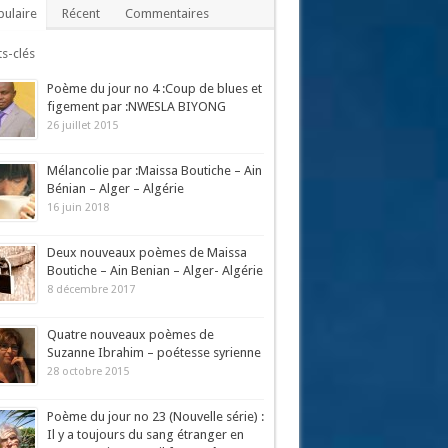
ulaire
Récent
Commentaires
s-clés
Poème du jour no 4 :Coup de blues et
figement par :NWESLA BIYONG
26 juillet 2015
Mélancolie par :Maissa Boutiche – Ain
Bénian – Alger – Algérie
16 juin 2018
Deux nouveaux poèmes de Maissa
Boutiche – Ain Benian – Alger- Algérie
8 décembre 2017
Quatre nouveaux poèmes de
Suzanne Ibrahim – poétesse syrienne
28 octobre 2015
Poème du jour no 23 (Nouvelle série) :
Il y a toujours du sang étranger en