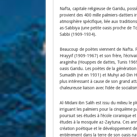
Nafta, capitale religieuse de Garidu, pos
provient des 400 mille palmiers-dattiers
atmosphère spécifique, liée aux tradition
as-Sabbiya (une petite oasis proche de To
Sabbi (1909-1934).
Beaucoup de poètes viennent de Nafta. P
Hrayyif (1909-1967) et son frère, l’écriva
araginiha (Houppes de dattes, Tunis 1969
oasis Garidu. Les poètes de la générati
Sumadih (né en 1931) et Muhyi ad-Din Hr
plus intéressant à cause de son grand at
chaleureuse liaison avec l’idée de socialis
Al-Midani ibn Salih est issu du milieu le pl
irriguant les palmiers pour la cinquième p
poursuit ses études à l’école coranique et 
études à la mosquée az-Zaytuna. Ces année
création poétique et le développement de
entièrement dans la terre de son oasis nat