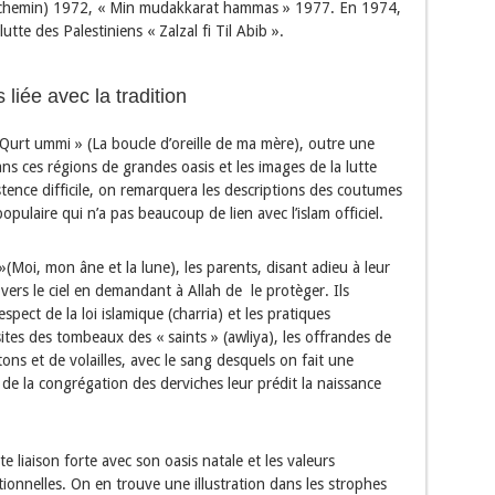
 le chemin) 1972, « Min mudakkarat hammas » 1977. En 1974,
utte des Palestiniens « Zalzal fi Til Abib ».
liée avec la tradition
Qurt ummi » (La boucle d’oreille de ma mère), outre une
ans ces régions de grandes oasis et les images de la lutte
ence difficile, on remarquera les descriptions des coutumes
opulaire qui n’a pas beaucoup de lien avec l’islam officiel.
Moi, mon âne et la lune), les parents, disant adieu à leur
 vers le ciel en demandant à Allah de le protèger. Ils
espect de la loi islamique (charria) et les pratiques
isites des tombeaux des « saints » (awliya), les offrandes de
tons et de volailles, avec le sang desquels on fait une
 de la congrégation des derviches leur prédit la naissance
e liaison forte avec son oasis natale et les valeurs
ditionnelles. On en trouve une illustration dans les strophes