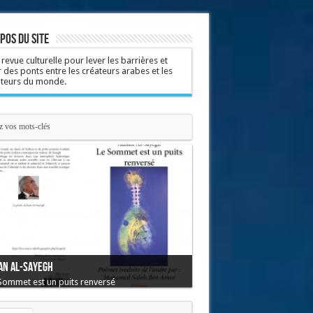
pos du site
revue culturelle pour lever les barrières et
r des ponts entre les créateurs arabes et les
ateurs du monde.
 cœur l'oiseau
livre est une traduction de l’arabe vers le
nçais d’un recueil de la poétesse syrienne
anne Ibrahim demeurant à Damas. L'ouvrage
an Al-Sayegh
porte 53 haïkus et mini-poèmes abordant
Sommet est un puits renversé
 thèmes divers.