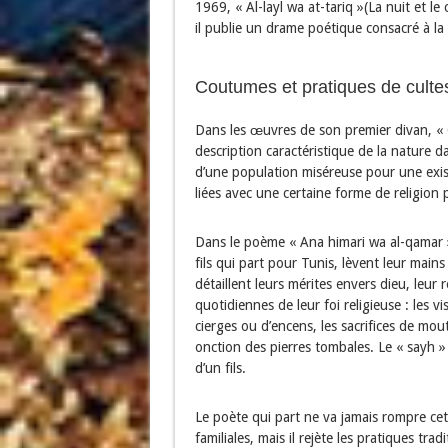
1969, « Al-layl wa at-tariq »(La nuit et
il publie un drame poétique consacré à la l
Coutumes et pratiques de cultes 
Dans les œuvres de son premier divan, « 
description caractéristique de la nature d
d’une population miséreuse pour une exist
liées avec une certaine forme de religion p
Dans le poème « Ana himari wa al-qamar »(
fils qui part pour Tunis, lèvent leur mains
détaillent leurs mérites envers dieu, leur r
quotidiennes de leur foi religieuse : les v
cierges ou d’encens, les sacrifices de mou
onction des pierres tombales. Le « sayh »
d’un fils.
Le poète qui part ne va jamais rompre cett
familiales, mais il rejète les pratiques tra