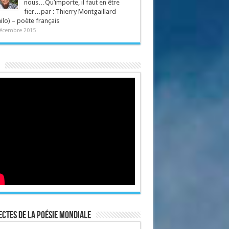
nous…Qu’importe, il faut en être
fier…par : Thierry Montgaillard
ilo) – poète français
écembre 2015
ctes de la poésie mondiale