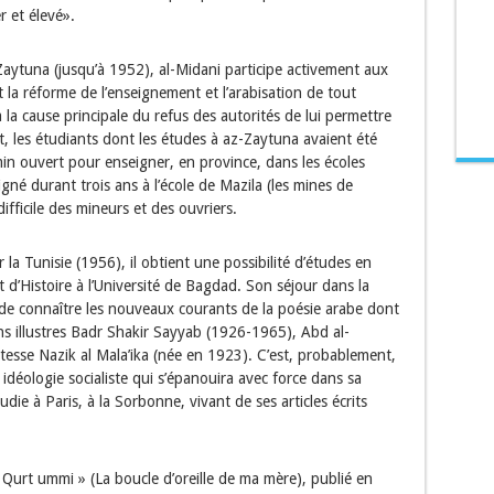
r et élevé».
aytuna (jusqu’à 1952), al-Midani participe activement aux
la réforme de l’enseignement et l’arabisation de tout
ra la cause principale du refus des autorités de lui permettre
, les étudiants dont les études à az-Zaytuna avaient été
n ouvert pour enseigner, en province, dans les écoles
igné durant trois ans à l’école de Mazila (les mines de
ifficile des mineurs et des ouvriers.
 la Tunisie (1956), il obtient une possibilité d’études en
t d’Histoire à l’Université de Bagdad. Son séjour dans la
n de connaître les nouveaux courants de la poésie arabe dont
ens illustres Badr Shakir Sayyab (1926-1965), Abd al-
esse Nazik al Mala’ika (née en 1923). C’est, probablement,
idéologie socialiste qui s’épanouira avec force dans sa
ie à Paris, à la Sorbonne, vivant de ses articles écrits
 « Qurt ummi » (La boucle d’oreille de ma mère), publié en