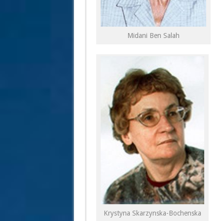
Midani Ben Salah
Krystyna Skarzynska-Bochenska