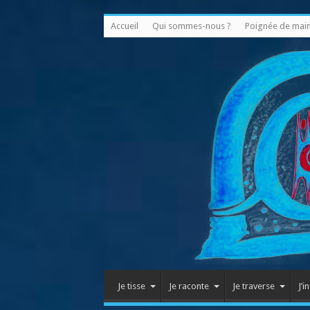
Accueil
Qui sommes-nous ?
Poignée de mai
Je tisse
Je raconte
Je traverse
J’i