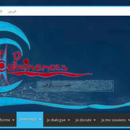
ns
عربي
J’interroge
nforme
Je dialogue
Je discute
Je me souviens