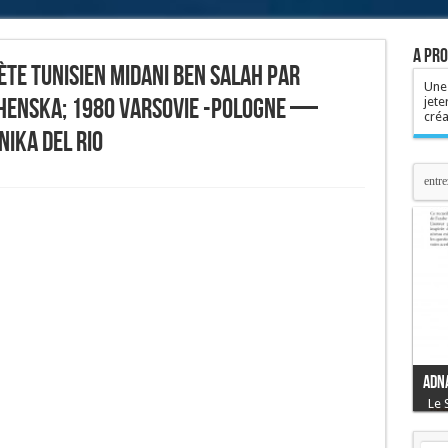
A pro
ète tunisien Midani Ben Salah par
Une 
henska; 1980 Varsovie -Pologne —
jete
cré
nika Del Rio
Mon
Ce 
fra
Suz
Adn
com
Le 
des