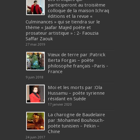
participeront au troisième
colloque de la maison Ichraq
éditions et la revue «
Culminances » qui se tiendra sur le
thème « Jaafar Majed poète et
prosateur artistique » : 2- Faouzia
Saffar Zaouk
27 mai 2019
Vœux de terre par :Patrick
Berta Forgas – poète
philosophe français –Paris -
France
9 juin 2018
Moi et les morts par :Ola
Hussamu – poète syrienne
résidant en Suède
17 janvier 2020
La charogne de Baudelaire
par :Mohamed Bouhouch-
poète tunisien – Pékin –
Chine
24 juin 2017