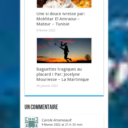
Une si douce ivresse par:
Mokhtar El Amraoui –
Mateur – Tunisie
6 février 2022
Baguettes tragiques au
placard ! Par: Jocelyne
Mouriesse – La Martinique
30 janvier 2022
Un commentaire
Carole Arseneault
9 février 2022 at 21 h 33 min