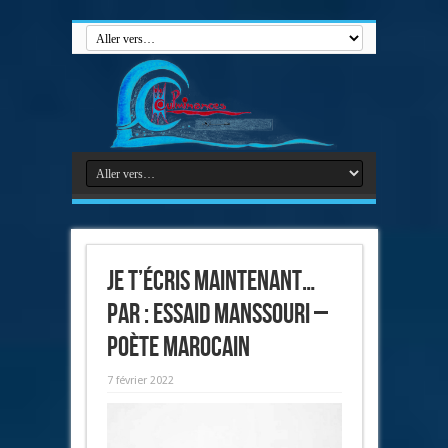
Je t’écris maintenant…
par : Essaid Manssouri –
poète marocain
7 février 2022