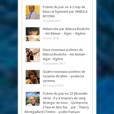
Mots-clés
Poème du jour no 4 :Coup de
blues et figement par :NWESLA
BIYONG
26 juillet 2015
Mélancolie par :Maissa Boutiche
– Ain Bénian – Alger – Algérie
16 juin 2018
Deux nouveaux poèmes de
Maissa Boutiche – Ain Benian –
Alger- Algérie
8 décembre 2017
Quatre nouveaux poèmes de
Suzanne Ibrahim – poétesse
syrienne
28 octobre 2015
Poème du jour no 23 (Nouvelle
série) : Il y a toujours du sang
étranger en nous…Qu’importe,
il faut en être fier…par : Thierry
Montgaillard (Timilo) – poète français