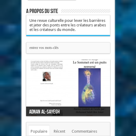
A propos du site
Une revue culturelle pour lever les barrières
et jeter des ponts entre les créateurs arabes
et les créateurs du monde.
Adnan Al-Sayegh
Mon cœur l'oiseau
Populaire
Récent
Commentaires