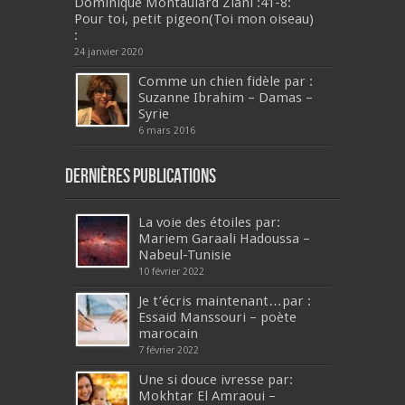
Dominique Montaulard Ziani :41-8:
Pour toi, petit pigeon(Toi mon oiseau)
:
24 janvier 2020
Comme un chien fidèle par :
Suzanne Ibrahim – Damas –
Syrie
6 mars 2016
Dernières publications
La voie des étoiles par:
Mariem Garaali Hadoussa –
Nabeul-Tunisie
10 février 2022
Je t’écris maintenant…par :
Essaid Manssouri – poète
marocain
7 février 2022
Une si douce ivresse par:
Mokhtar El Amraoui –