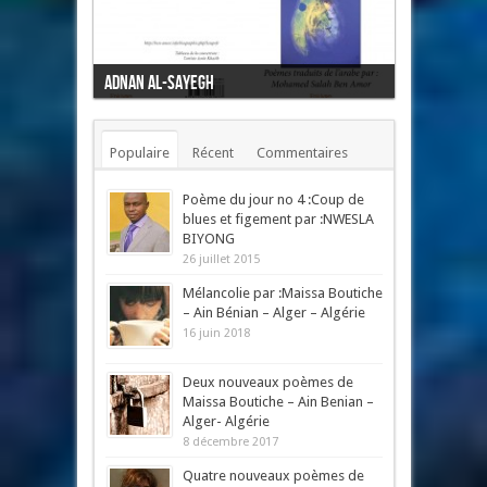
Adnan Al-Sayegh
Mon cœur l'oiseau
Populaire
Récent
Commentaires
Mots-clés
Poème du jour no 4 :Coup de
blues et figement par :NWESLA
BIYONG
26 juillet 2015
Mélancolie par :Maissa Boutiche
– Ain Bénian – Alger – Algérie
16 juin 2018
Deux nouveaux poèmes de
Maissa Boutiche – Ain Benian –
Alger- Algérie
8 décembre 2017
Quatre nouveaux poèmes de