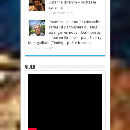
Suzanne Ibrahim – poétesse
syrienne
28 octobre 2015
Poème du jour no 23 (Nouvelle
série) : Il y a toujours du sang
étranger en nous…Qu’importe,
il faut en être fier…par : Thierry
Montgaillard (Timilo) – poète français
12 décembre 2015
Vidéo