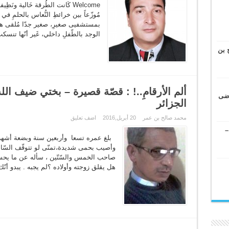
Welcome كَانت الطُرقة خَالية ونَ
مُوزّعاً بين خرائطِ النُّعاس بالحلمِ في
بمستشفيى صغيرِ، صغير جدّا مُلقى هناك
الوجد بالطّفلِ داخلي، غَير أنّها تنسك
 بن
ألم الأرقامِ..! : قصّة قصيرة – بختي ضيف الل
وضى
الجزائر
محمد صالح بن عمر
20 أبريل,2016
اضف تعليق
–
بلغ عمره تسعا وأربعين سنة وبضعة أشهر
وأصيب بحمى شديدة،تمنّى لو تتوقّف السّاعات 
صاحب الخمس والسّتّين ، سأله عن ما يحسّ ب
هل يقلق زوجته وأولاده ؟لم يجبه . يبدو أنّك