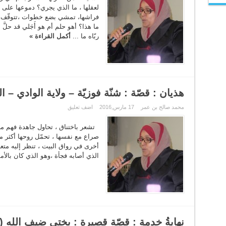
لعقلها ، ما الذي يجري؟ دموعها على
فراشها، تمشي بضع خطوات ،تتوقّف،تن
ما هذا؟ أهو حلم أم هو أَجَلي قد حلَّ ؟
ربّاه ما ...
أكمل القراءة »
هذيان : قصّة : شنّة فوزيّة – ولاية الوادي – ا
محمد صالح بن عمر
17 مارس,2016
اضف تعليق
تشعر باختناق ، تحاول جاهدة فهم ما 
صراع مع نفسها ، تحمّل روحها أكثر من
أخرى في رواق البيت ، تنظر إليه متعجّبة 
الذي أصابه فجأة ،وهو الذي كان بالأ
نهايةُ خدمةٍ : قصّة قصيرة : بختي ضيف الله (