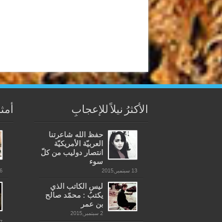
الأكثرُ نيلاً للإعجابِ
أمثل
حفظ الله شاعرتنا
العربيّة الأمريكيّة
انتصار دوليب من كلّ
سوء
13 سبتمبر,2015
16 ما
ليس الكاتب الذي
يكتبُ : محمّد صالح
بن عمر
2 سبتمبر,2015