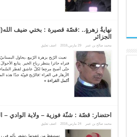
نهايةُ زهرةٍ.. :قصّة قصيرة : بختي ضيف الله(
الجزائر
محمد صالح بن عمر
29 مارس,2016
اضف تعليق
تعبث الرّيح بزهرة الرّبيع ،يحاول البستانيّ
فتراه حائرا ينتظر رياح الخير. يتابع الأحوا
حتّى أصبح مرجِعا لكلّ عاشق لقطر السّماء .
الأزهار في العراء ؛فالرّيح قويّة جدّا هذه ال
أكمل القراءة »
احتضار: قصّة : شنّة فوزية – ولاية الوادي – ا
محمد صالح بن عمر
24 مارس,2016
اضف تعليق
تستيقظ من غفوتها ،تشعر بألم في رأس