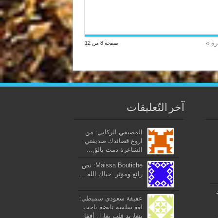
رة »
صفحة 8 من 12
آخر التّعليقات
المصيفي الركابي: من
اروع قصائدك صديقتي
الشاعرة دمت بالق...
Maissa Boutiche: نص
رائع ومؤثر. حياك الله....
عفيفة سعودي سميطي:
لغة سلسة نابضة باحت
بتغاريد قلب يغازل أفقا