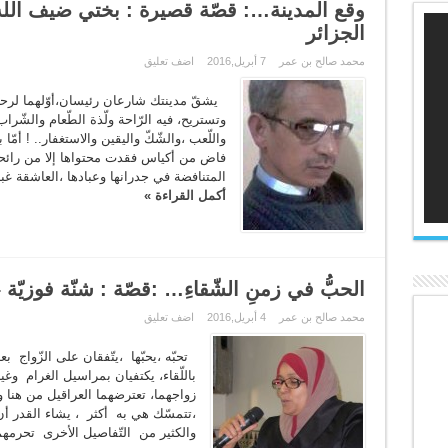
وقع المدينة…: قصّة قصيرة : بختي ضيف الله
الجزائر
محمد صالح بن عمر
7 أبريل,2016
اضف تعليق
يشقّ مدينتك شارعان رئيسان،أوّلهما لرحلت
وتستريح، فيه الرّاحة ولّذة الطّعام والشّراب
واللّعب ،والشّكّ واليقين والاستغفار.. ! أمّا 
فاض من أكياس فقدت محتواها إلا من رائحة
المتنافضة في جدرانها وعبادها ،العاشقة غب
أكمل القراءة »
الحبُّ في زمنِ الشّقاءِ… :قصّة : شنّة فوزيّة 
محمد صالح بن عمر
4 أبريل,2016
اضف تعليق
تحبّه ،يحبّها ،يتّفقان على الزّواج ب
باللّقاء، يكتفيان بمراسيل الغرام وغي
زواجهما، تعترضهما العراقيل من هنا و
،تتمسّك هي به أكثر ، يشاء القدر أن
والكثير من التّفاصيل الأخرى تحرمه