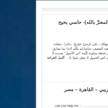
معتزّ بالله)- حاسي بحيح
لك ، على كرسيّ حجريّ ،حائرا ، تشتّتَ
ه الضعيف، صامتا،لم يكلّم أحدا بما يضايق
ي لحظة سكونه كلّمه “ابن الأصول” بحديث لا
كثير الخمول لا تفعل شيئا ،لا ...
أكمل القراءة
خريبي – القاهرة – مصر
دُورِ الخامس غُرفة 43 – can you help me – ……………………… –