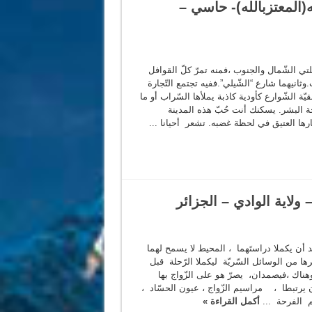
(المعتزبالله)- حاسي –
ي الشّمال والجنوب ،فمنه تمرّ كلّ القوافل
.وثانيهما شارع “الشّيلي”.ففيه تجتمع التّجارة
بقيّة الشّوارع كأودية كاذبة يملأها السّراب أو ما
 البشر. يسكنك أنت حُبّ هذه المدينة
ارها العتيق في لحظة غضبه. تشعر أحيانا ...
– ولاية الوادي – الجزائر
عد أن يكملا دراستَهما ، المحيط لا يسمح لهما
رها من الوسائل السّريّة ليكملا الرّحلة قبل
هناك ،فيصمدان، يصرّ هو على الزّواج بها
 يرتبطا ، مراسيم الزّواج ، عيون الحسّاد ،
م الفرحة ...
أكمل القراءة »