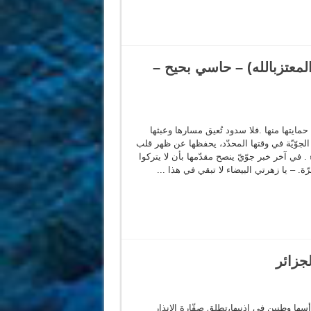
المعتزبالله) – حاسي بحيح –
 حمايتها منها .فلا سدود تُعيق مسارها وعبثها
لَ الجوّيّة في وقتها المحدّد، يحفظها عن ظهر قلب
 في آخر خبر جوّيّ ينصح مقدّمها بأن لا يتركوا
مرّة. – يا زهرتي البيضاء لا تبقي في هذا ...
لجزائر
ها وطنين في إذنيها،تطلق صفّارة الإنذار