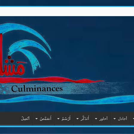
أجادل
أحاور
أَتَذَكَّر
أَرْسُمُ
أَتقمَّصُ
أتّصِلُ