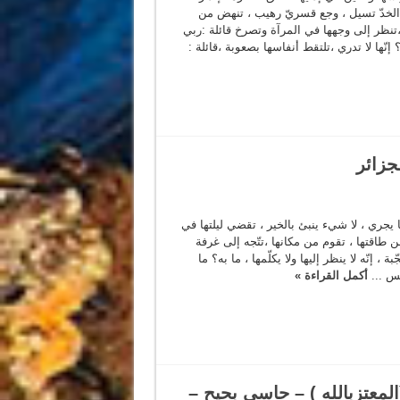
 الخدّ تسيل ، وجع قسريّ رهيب ، تنهض من
ظر إلى وجهها في المرآة وتصرخ قائلة :ربي
 إنّها لا تدري ،تلتقط أنفاسها بصعوبة ،قائلة :
لجزائر
يجري ، لا شيء ينبئ بالخير ، تقضي ليلتها في
 طاقتها ، تقوم من مكانها ،تتّجه إلى غرفة
، إنّه لا ينظر إليها ولا يكلّمها ، ما به؟ ما
مس ...
أكمل القراءة »
المعتزبالله ) – حاسي بحيح –