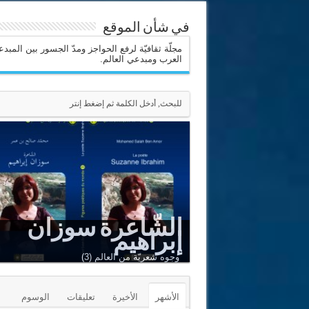
في شأن الموقع
مجلّة ثقافيّة لرفع الحواجز ومدّ الجسور بين المبد
العرب ومبدعي العالم.
الشّاعرة سوزان
إبراهيم
Le Sommet est un puits renversé
Adnan Al-Sayegh
وجوه شعريّة من العالم (3)
الأشهر
الأخيرة
تعليقات
الوسوم