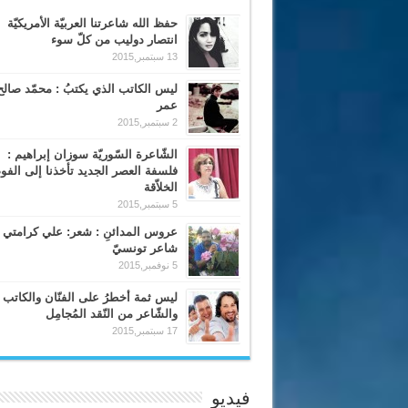
حفظ الله شاعرتنا العربيّة الأمريكيّة
انتصار دوليب من كلّ سوء
13 سبتمبر,2015
ليس الكاتب الذي يكتبُ : محمّد صالح
عمر
2 سبتمبر,2015
الشّاعرة السّوريّة سوزان إبراهيم :
فلسفة العصر الجديد تأخذنا إلى الف
الخلاّقة
5 سبتمبر,2015
عروس المدائنِ : شعر: علي كرامتي 
شاعر تونسيّ
5 نوفمبر,2015
ليس ثمة أخطرُ على الفنّان والكاتب
والشّاعر من النّقد المُجامِل
17 سبتمبر,2015
فيديو