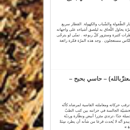
الطّفولة والشّباب والكهولة. القطار سريع
ّة يحاول اللّحاق به ليلصق أشياءه على واجهاته
اطرات كثيرة وستزور كلّ ربوعه . تمنّى لو يترجّى
النّاس مستعجلون . وجد هذه المرّة فكرة رائعة
عتزّبالله) – حاسي بحبح –
رقب حركاته ومعاملته القاسية لمرضاه.كأنّه
الخشبيّة الجالسة في خزانته بين كتب الطبّ
يلة جدّا ،ترتدي مئزرا أبيض ونظّارة ورديّة
دو أنّه لا يُحدث قرعا من شأنه أن يطرد سِنَةً
ة »