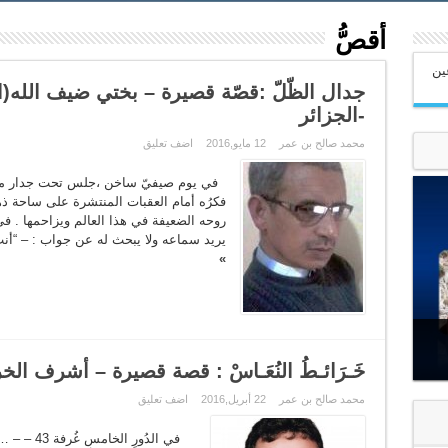
أقصُّ
عين
جدال الظّلّ :قصّة قصيرة – بختي ضيف الله(ال
-الجزائر
محمد صالح بن عمر
12 مايو,2016
اضف تعليق
في يوم صيفيّ ساخن ،جلس تحت جدار متها
فكرُه أمام العقبات المنتشرة على ساحة ذهن
روحه الضعيفة في هذا العالم ويزاحمها . ف
يريد سماعه ولا يبحث له عن جواب : – “أنت 
»
خَـرَائـطُ النُعَـاسْ : قصة قصيرة – أشرف ال
محمد صالح بن عمر
22 أبريل,2016
اضف تعليق
في ال