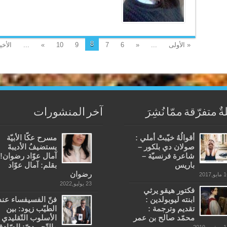
8
« الأولى
...
«
6
7
9
10
»
...
الأخي
ةٌ متفرّقة ممّا نُشِرَ
آخر المنشورات
أقوالُهُ خيّبتْ أملي :
مسرح عكّا الأبيّة
صولان دي بلكور –
يستضيفُ الأديبةَ
شاعرة فرنسيّة –
آمال عوّاد رضوان!
باريس
بقلم: آمال عوّاد
رضوان
يو,2017
23 يوليو,2022
فكتور هيقو يرثي
ابنته ليوبولدين :
فنّ الفسيفساء عند
تقديم وترجمة :
الطيّب زيود: بين
محمّد صالح بن عمر
الأسلوب التّقليدي
والتّجريديّ: الصّادق