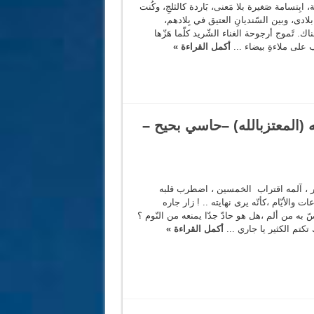
ظِيفة، ابِتسامة صَغيرة بلا مَعنى، بَاردة كالثلجِ، وكُنت
 بلادى، وبين السّنديانِ العتيق في بِلادهم،
. تًموج أرجوحة الغناء الشّريد كلّما هَزّها
ب على ملاءةِ بيضاء ...
أكمل القراءة »
ه (المعتزبالله) –حاسي بحيح –
 ، آلمه اقتراب الخمسين ، اضطرب قلبه
والأيّام ،كأنّه يرى نهايته .. ! زار جاره
ه من ألم ،هل هو حادّ جدّا يمنعه من النّوم ؟
 تكتم الكثير يا جاري ...
أكمل القراءة »