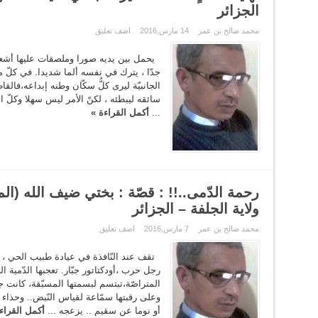
الجزائر
محمد صالح بن عمر
14 مارس,2016
اضف تعليق
يحمل بين يديه صورا وملصقات عليها أشعار 
جدّا ، يترك في نفسه ألما شديدا. في كلّ مر
الجانبيّة ليرى كلُّ سكّان وطنه إبداعه،فالق
سائقه ليبطئه ، لكنّ الأمر ليس سهلا وكلّ 
...
أكمل القراءة »
رحمة الدّمى..!! : قصّة : بختي ضيف الله (الم
ولاية الجلفة – الجزائر
محمد صالح بن عمر
7 مارس,2016
اضف تعليق
تقف عند النّافذة في عيادة طبيب الحي ، ت
رجل حرب ،أودكتاتور جبّار. تعجبها الدّمية 
المتراصّة،تبتسم لبسمتها المسبّقة، كانت جم
وعلى رقبتها سمّاعة لقياس النّبض.. وحذاء يب
أو نوما عن سقيم .. يزعجه ...
أكمل القراء