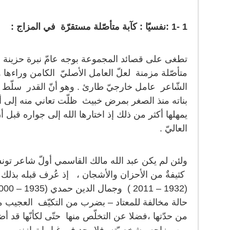
1 -1 :نفسيّا : كآبة متأصّلة مستقرّة في المزاج
:
تطغى على قصائد المجموعة بوجه عامّ نبرة حزينة ، 
متأصّلة مزمنة لعلّ العامل الأصليّ الكامن وراءها 
الشّاعر عامل خارجيّ طارئ . وهو أنّ القدر سلّط
بناته منذ الصغر بمرض خبيث ظلّت تعاني منه إلى أن
يمهلها أكثر من ذلك إذ اختارها الله إلى جواره قبل أ
العاليّ .
ولئن لم يكن عبد الله مالك القاسمي أولّ شاعر تونسيّ
كثيفةٌ من الأحزان والأشجان ، إذ عُرف قبله بذلك
حالة مخالفة للمعتاد – بضرب من التكيّف العجيب م
من حدّتها ،فضلا عن التخلّص منها حتّى لكأنّها قد أضح