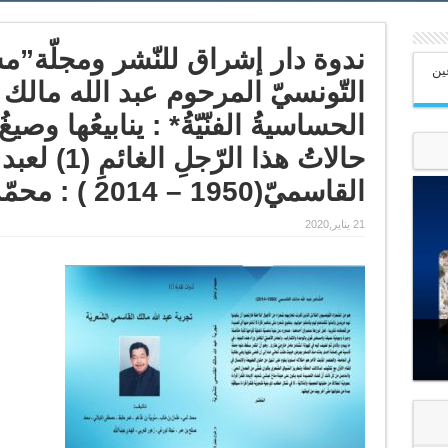
ندوة دار إشراق للنّشر ومجلّة”
عين
الحساسيةُ الفنّيّةُ* : ينابيعُها وص
حالاتُ هذا الرّجل
القاسميّ(1950 – 2014 ) : محمّد صالح بن عمر
21 يناير,2020