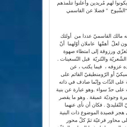
ونوا لهم مُريدين وأعلنوا تتلمذهم
ء “الشّيوخ ” فضلا عن القاسمي
ه مالك القاسميّ عددا من أولئك
ن لعلّ أهمَّها عاملان أوّلهما أنّ
لغزّي ورزوقة إلى امتطاء صهوة
شّعريّة والنّثريّة قبل التّسعينات .
يقده عزوفه ، فيما يكتب ، عن
يكيّ أو الرّومنطيقيّ القائم على
 على الذّات وإنّما صادف في ذاته
يه على حدّ سواء .وهو عبارة عن بنية
يرة وجوديّة عميقة . وهو ما يقصر
التّقليديّ . فكان أن نأى عنهما
لى هجر قصيدة الموضوع ذات البنية
إلى محاور فرعيّة ثمّ كلّ محور