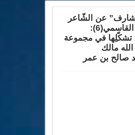
مشارف” عن الشّاعر
التّونسيّ المرحوم عبد الله مالك القاسمي(6):
يغُ تشكّلِها في مجموعة
ِ الغائمِ (1) لعبد الله مالك