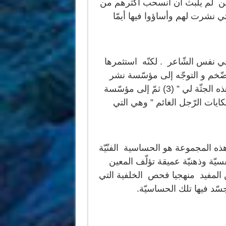
ين لم يلبث أن انسحب أكثرهم من
تي نشرت لهم وأساؤوا فيها أيمّا
في نفس الشّاعر . لكنّه استثمرها
الضّخم و التوجّه إلى مؤسّسة نشر
أخرى أصدرت له مجموعته الثاّنية التي وسمها ب” هذه الجثّة لي ” (3) ثمّ إلى مؤسّسة
كايات الرّجل الغائم ” وهي التي
 هذه المجموعة هو الحساسية الفنّيّة
سيّة وذهنيّة عميقة تؤلّف المعين
من المفيد منهجيا فحص الخلفية التي
سّد فيها تلك الحساسيّة.