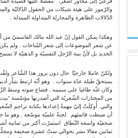
فرعيّ إلى محاور أصغر، مفضّلا عليها قصيدة المٌناخ 
والرّموز على هيئة شبكات من الحقول الدّلاليّة والم
الدّلالات الظاهرة والمجازيّة المتداولة المبتذلة .
وهكذا يمكن القول إنّ عبد الله مالك القاسميّ من أوّل
عن شعر الموضوعات إلى شعر المُناخات . ولم يكن 
الجديد بل لأنّ بنية الرّجل النفسيّة و الذهنيّة لا تسمح 
ولكنّ عاملا خارجيّا حال دون بروز هذا الشّاعر ولفْتِ ا
يستحقّ طيلة عدّة سنوات . وهو أنّه ارتبط بتياّر أد
وكان غثّه طاغيا على سمينه . فضاع صوته وسط الزّ
والتي أُوكِلَتْ إليّ مهمةُ إعدادها بكتابة تراجم الش
أن ضبطت قائمتَهم لجنةٌ علميّة موسّعة . وهو ما ج
صحفيّة واسعة النّطاق استمرّت أكثر من ثمانية أشه
ثمانين مقالا نشر بحوالي ستّ عشرة صحيفة ومجلّة .