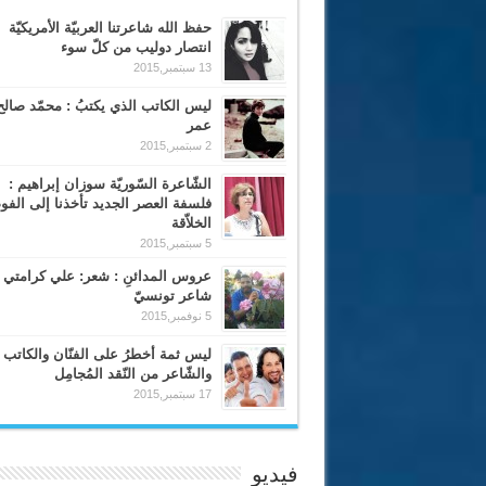
حفظ الله شاعرتنا العربيّة الأمريكيّة
انتصار دوليب من كلّ سوء
13 سبتمبر,2015
ليس الكاتب الذي يكتبُ : محمّد صالح
عمر
2 سبتمبر,2015
الشّاعرة السّوريّة سوزان إبراهيم :
فلسفة العصر الجديد تأخذنا إلى الف
الخلاّقة
5 سبتمبر,2015
عروس المدائنِ : شعر: علي كرامتي 
شاعر تونسيّ
5 نوفمبر,2015
ليس ثمة أخطرُ على الفنّان والكاتب
والشّاعر من النّقد المُجامِل
17 سبتمبر,2015
فيديو