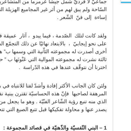
جماعيّ لا فرديّ شمل جيشا عرمرما من المتشاعر
السّاحة ولم يبق لهم من أثر غير المجاميع الهزيلة ال
إساءة إلى فنّ الشّعر .
ولقد كانت لتلك الصّدمة ، فيما يبدو ، آثار عميقة 
على نحو إيجابيّ ، بالابتعاد نهائيّا عن ذلك التجمّع 
ثالثة نشرت له مجموعته الموالية التي عَنْونَها ب ” ح
اخترنا أن نتوقّف عندها في هذه الدّراسة .
ولئن كان الجانب الأكثر إفادة وأشدّ لفتا للانتباه في
المرهفة لصاحبها فإنّ هذه الحساسيّة تقترن ببنية نف
الذي منه تنبع رؤية الشّاعر الفنّيّة . وهو ما يجعل 
يصدر عنها و محاولة تفكيكها قبل تتبع الصيغ التي تتج
1 – البني
النّفسيّة والذّهنيّة في قصائد المجموعة
: