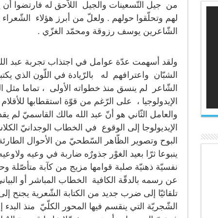
من جيل التّسعينات والجيل اللاّحق له فارتضوا أن يك
لهم وتحلّقوا حولهم . ولعلّ من أبرز هؤلاء الشّعرا
الشّاعرين يوسف رزوقة ومحمّد الغزّي .
ولقد أسهمت عدّة عوامل في اجتذاب تجربة عبد الل
الشبّان واعترافهم له بالرّيادة في اللّون الذي يكتبو
الشّاعر لم ينسق منذ خطواته الأولى ، تماما مثل ا
الإيدولوجيا ، على الرّغم من قوّة استقطابها للأقلام ال
والعامل الثّاني هو أنّ عبد الله مالك القاسميّ لم 
الإيديولوجا إلى الوقوع في الخطاب الوجدانيّ الكلاس
البوح وتصوير الظّاهر السّطحيّ من الأحوال الطارئة
ينبوعا ثرّا بعيد الغوْر جذورٌه ضاربة في وعيه ولاوع
نفسيّة ذهنيّة صلبة قوامها مزيج من كآبة متأصّلة وح
عن رسمه بالدقّة الكافية الخطاب المباشر أو البيانيّ 
تلقائيّا إلى ضرب جديد من الكتابة الشّعرية يجنح إ
الشّجريّة التي ينقسم فيها المحور الكلّيّ منذ البدء 