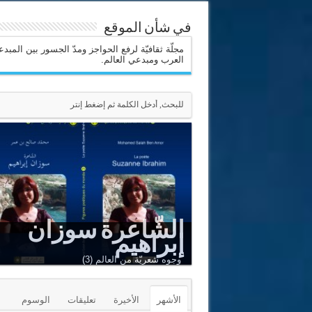
في شأن الموقع
مجلّة ثقافيّة لرفع الحواجز ومدّ الجسور بين المبد
العرب ومبدعي العالم.
الشّاعرة سوزان
إبراهيم
Le Sommet est un puits renversé
Adnan Al-Sayegh
وجوه شعريّة من العالم (3)
الأشهر
الأخيرة
تعليقات
الوسوم