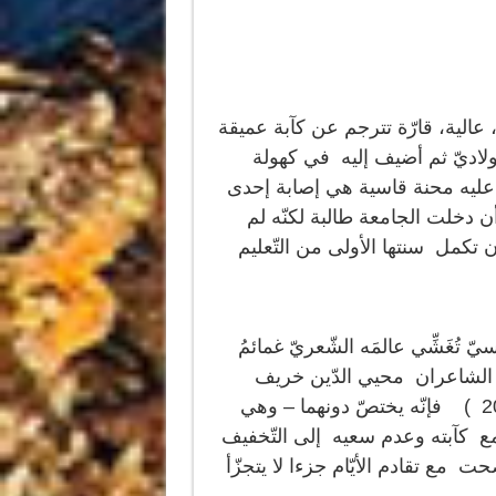
عالية، قارّة تترجم عن كآبة عميقة
ولاديّ ثم أضيف إليه في كهولة
 عليه محنة قاسية هي إصابة إحدى
 دخلت الجامعة طالبة لكنّه لم
ن تكمل سنتها الأولى من التّعليم
 تُغَشِّي عالمَه الشّعريّ غمائمُ
 الشاعران محيي الدّين خريف
(1932 – 2011 ) وجمال الدين حمدي (1935 – 2000 ) فإنّه يختصّ دونهما – وهي
ع كآبته وعدم سعيه إلى التّخفيف
ت مع تقادم الأيّام جزءا لا يتجزّأ