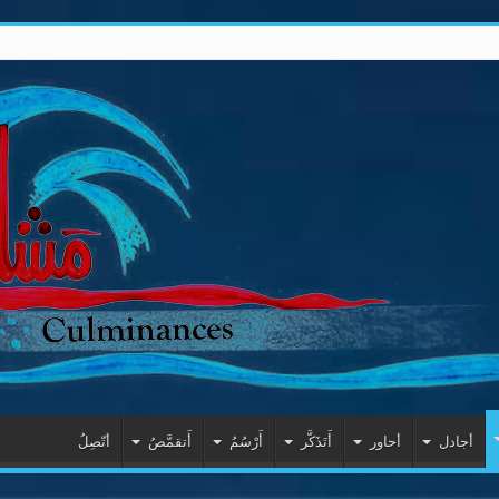
أجادل
أحاور
أَتَذَكَّر
أَرْسُمُ
أَتقمَّصُ
أتّصِلُ