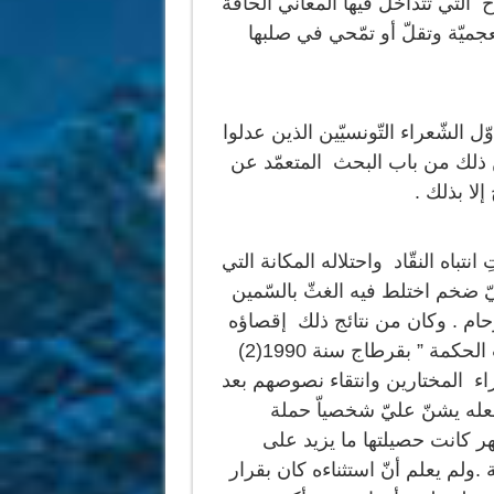
التي تتداخل فيها المعاني الحافّة
عجميّة وتقلّ أو تمّحي في صلبها
 الشّعراء التّونسيّين الذين عدلوا
ذلك من باب البحث المتعمّد عن
إلا بذلك .
نتباه النقّاد واحتلاله المكانة التي
بيّ ضخم اختلط فيه الغثّ بالسّمين
حام . وكان من نتائج ذلك إقصاؤه
من المختارات الشّعريّة التي أصدرتها مؤسّسة “بيت الحكمة ” بقرطاج سنة 1990(2)
ّعراء المختارين وانتقاء نصوصهم بعد
عله يشنّ عليّ شخصياّ حملة
ر كانت حصيلتها ما يزيد على
ولم يعلم أنّ استثناءه كان بقرار