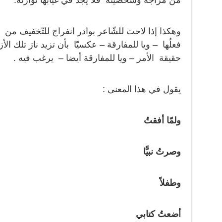
من مزاجه وشخصيّته فلا يجد في غيابها توازنه.
وهكذا إذا لاحت للشّاعر بوادر انفراج للتّخفيف من 
فعلُها – ويا للمفارقة – عكسيّا بأن تزيد نارَ تلك ال
حقيقة الأمر – ويا للمفارقة أيضا – يرغب فيه .
يقول في هذا المعنى :
ولمّا أفقتُ
وصرتُ نبيًّا
وطفلاً
أضعتُ كتابي