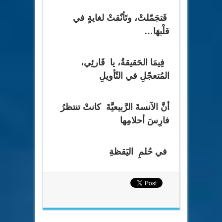
فَتجَمّلتْ، وتَأنّقتْ لغايةٍ في
قلْبهَا…
فِيمَا الحَقيقةُ، يا قَارئِي،
المُتعجّلِ في التّأويلِ
أنَّ الآنسةَ الرَّبيعيَّةَ كانتْ تنتظرُ
فارِسَ أحلامِها
في حُلمِ اليَقظةِ