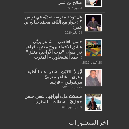
صالح بن عمر
8 يناير,2018
هل توجد مدرسة نقديّة في تونس
؟ : حوار مع النّاقد محمّد صالح بن
عمر:
28 مايو,2020
حسن العاصي… شاعر يربّي
عشق الانتماء بروح مغتربة قراءة
في ديوان “درب الأراجيح مغلق”
: أحمد الشيخاوي – المغرب
20 أكتوبر,2020
أبْوابُ العَبَثِ : شعر: عبد اللّطيف
رعري – شاعر مغربيّ –
مونتبوليي – فرنسا
25 فبراير,2016
ضحكتْ ملءَ أوراقِها: شعر: حسن
حجازيّ – سطات – المغرب
29 ديسمبر,2015
آخر المنشورات