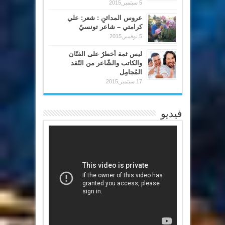
5 سبتمبر,2015
عروس المدائنِ : شعر: علي
كرامتي – شاعر تونسيّ
5 نوفمبر,2015
ليس ثمة أخطرُ على الفنّان
والكاتب والشّاعر من النّقد
المُجامِل
17 سبتمبر,2015
فيديو