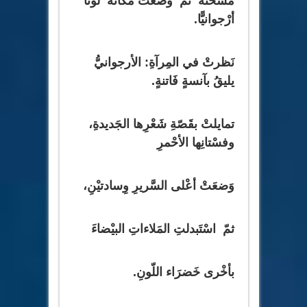
مسحتهُ ثمَّ وضَعتْ مَكانهُ لوْنًا
أرْجوانيًّا.
نَظرتْ في المِرآةِ: الأرجوانيُّ
يليقُ بآنسةٍ فَاتنةٍ.
تمايلتْ بقَصّةِ شَعْرِها الجَديدةِ،
وفسْتانِها الأحْمرِ
وَضعَتْ أعْلى السَّريرِ وِسادتيْنِ،
ثمّ اسْتَبدلتِ المَلاءاتِ البيْضاءَ
بأخْرى خَضرَاء اللّونِ.