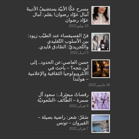
مسرح عكّا الأبيّة يستضيفُ الأديبةَ
آمال عوّاد رضوان! بقلم: آمال
عوّاد رضوان
23 يوليو,2022
فنّ الفسيفساء عند الطيّب زيود:
بين الأسلوب التّقليدي
والتّجريديّ: الصّادق قايدي.
3 أبريل,2022
حسن العاصي:عن الحدود.. إلى
أين نتجه؟ – باحث في
الأنثروبولوجيا الثقافية والإعلامية
– هولندا
16 مارس,2022
رقصاتُ مبعثرةُ..: سعود آل
سمرة – الطّائف -السّعوديّة
9 فبراير,2022
سَفَرٌ: شعر: راضية بصيلة –
القيروان – تونس
7 فبراير,2022