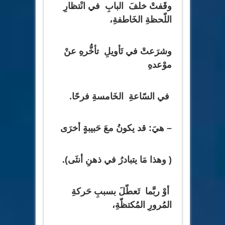
وقَفتْ خلفَ البابِ في انْتظارِ
اللّحظةِ الخَاطفةِ،
وشرَعتْ في تَأويلِ تأخُّرهِ عنْ
موْعدهِ
في السّاعةِ الخَامسةِ فرحًا.
– هيَ: قد يكونُ معَ حَبيبةٍ أخرَى
( وهذا مَا يتبادرُ في ذهنِ أنثَى).
أوْ ربَّما تَعطّلَ بسببِ حَركةِ
المُرورِ المُكتظّةِ،