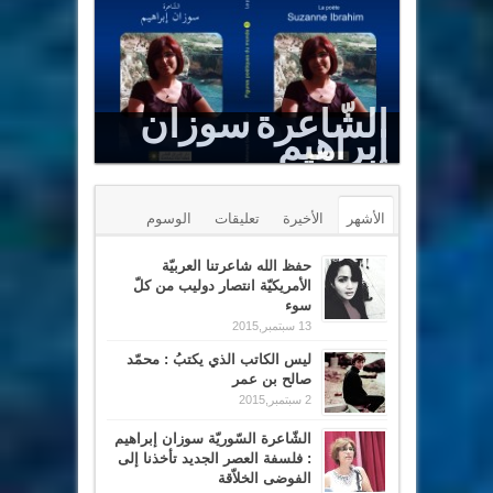
Le Sommet est un puits renversé
الأشهر
الأخيرة
تعليقات
الوسوم
حفظ الله شاعرتنا العربيّة
الأمريكيّة انتصار دوليب من كلّ
سوء
13 سبتمبر,2015
ليس الكاتب الذي يكتبُ : محمّد
صالح بن عمر
2 سبتمبر,2015
الشّاعرة السّوريّة سوزان إبراهيم
: فلسفة العصر الجديد تأخذنا إلى
الفوضى الخلاّقة