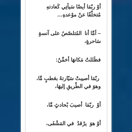
أوْ ربّمَا أيضًا سَيأتِي كَعادتهِ
مُتخلّفًا عنْ موْعدهِ…
– أمَّا أنا المُتلصّصُ على آنسةٍ
سَاحرةٍ،
فظَللتُ مَكانهَا أخمِّنُ:
ربّمَا أصيبتْ سَيّارتهُ بعَطبٍ مَّا،
وهوَ في الطّريقِ إليهَا،
أوْ ربّمَا أصيبَ بْحادثٍ مَّا،
أوْ هوَ يرْقدُ في المَشْفَى،