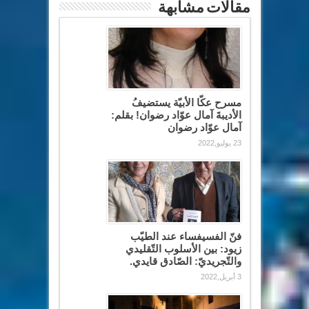
مقالات مشابهة
مسرح عكّا الأبيّة يستضيفُ
الأديبةَ آمال عوّاد رضوان! بقلم:
آمال عوّاد رضوان
23 يوليو,2022
فنّ الفسيفساء عند الطيّب
زيود: بين الأسلوب التّقليدي
والتّجريديّ: الصّادق قايدي.
3 أبريل,2022