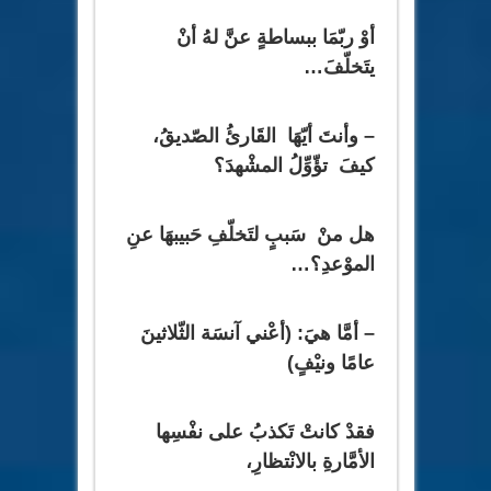
أوْ ربّمَا ببساطةٍ عنَّ لهُ أنْ
يتَخلّفَ…
– وأنتَ أيّهَا القَارئُ الصّديقُ،
كيفَ تؤّوِّلُ المشْهدَ؟
هل منْ سَببٍ لتَخلّفِ حَبيبهَا عنِ
الموْعدِ؟…
– أمَّا هيَ: (أعْني آنسَة الثّلاثينَ
عامًا ونيْفٍ)
فقدْ كانتْ تَكذبُ على نفْسِها
الأمَّارةِ بالانْتظارِ،