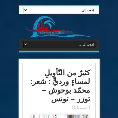
كثيرٌ من التّأويلِ
لمساءٍ ورديٍّ : شعر:
محمّد بوحوش –
توزر – تونس
8 ديسمبر,2019