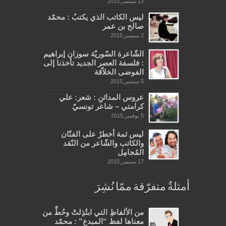
13 سبتمبر,2015
ليس الكاتب الذي يكتبُ : محمّد
صالح بن عمر
2 سبتمبر,2015
الشّاعرة السّوريّة سوزان إبراهيم
: فلسفة العصر الجديد تأخذنا إلى
الفوضى الخلاّقة
5 سبتمبر,2015
عروس المدائنِ : شعر: علي
كرامتي – شاعر تونسيّ
5 نوفمبر,2015
ليس ثمة أخطرُ على الفنّان
والكاتب والشّاعر من النّقد
المُجامِل
17 سبتمبر,2015
أمثلةٌ متفرّقة ممّا نُشِرَ
من الألفاظِ التي ابتُذِلتْ وحُطَّ من
معناها لفظ “المبدع” : محمّد