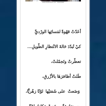
أعَدّتْ قهْوةً لمَسائِها الورْديِِّ
كيْ تُبدّدَ حَالةَ الانْتظارِ الطّويلِ…
تعطّرتْ وتَجمّلتْ،
طَلتْ أظافرَهَا بالأزْرقِ،
وَضَعتْ على شَفتيْها لوْنًا زهْريًّا،