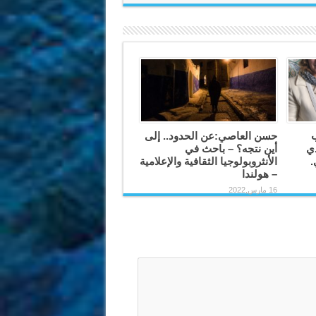
ب
حسن العاصي:عن الحدود.. إلى
دي
أين نتجه؟ – باحث في
.
الأنثروبولوجيا الثقافية والإعلامية
– هولندا
16 مارس,2022