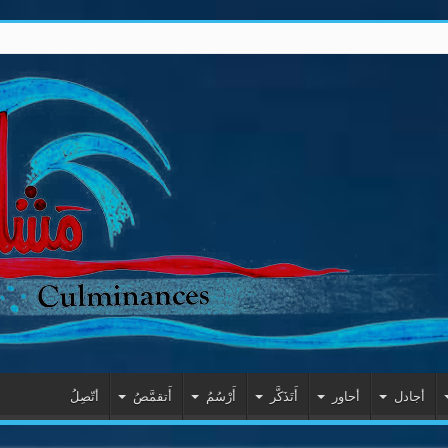
أجادل
أحاور
أَتَذَكَّر
أَرْسُمُ
أَتقمَّصُ
أتّصِلُ