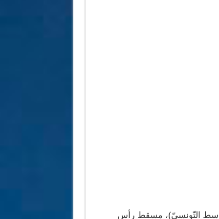
الوسط التّونسيّ)، مسقط رأس