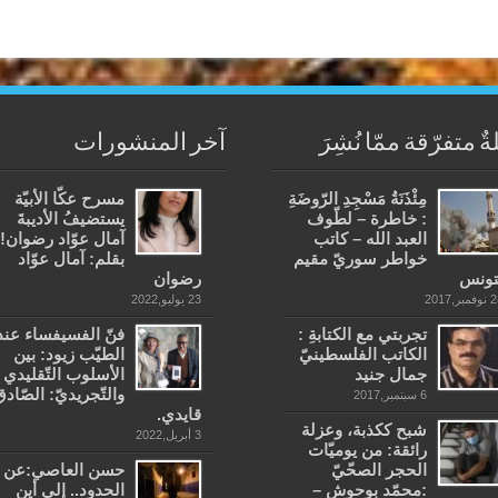
ةٌ متفرّقة ممّا نُشِرَ
آخر المنشورات
مِئْذَنَةُ مَسْجِدِ الرّوضَةِ
مسرح عكّا الأبيّة
: خاطرة – لطّوف
يستضيفُ الأديبةَ
العبد الله – كاتب
آمال عوّاد رضوان!
خواطر سوريّ مقيم
بقلم: آمال عوّاد
تونس
رضوان
مبر,2017
23 يوليو,2022
تجربتي مع الكتابةِ :
فنّ الفسيفساء عند
الكاتب الفلسطينيّ
الطيّب زيود: بين
جمال جنيد
الأسلوب التّقليدي
والتّجريديّ: الصّادق
6 سبتمبر,2017
قايدي.
شبح ككذبة، وعزلة
3 أبريل,2022
رائقة: من يوميّات
الحجر الصحّيّ
حسن العاصي:عن
:محمّد بوحوش –
الحدود.. إلى أين