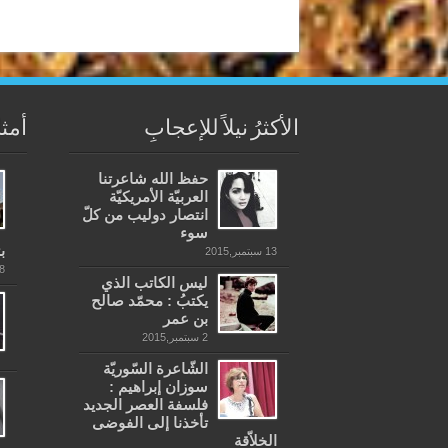
الأكثرُ نيلاً للإعجابِ
أمثل
حفظ الله شاعرتنا
العربيّة الأمريكيّة
انتصار دوليب من كلّ
سوء
ب
13 سبتمبر,2015
28 نوف
ليس الكاتب الذي
يكتبُ : محمّد صالح
بن عمر
2 سبتمبر,2015
الشّاعرة السّوريّة
سوزان إبراهيم :
فلسفة العصر الجديد
تأخذنا إلى الفوضى
الخلاّقة