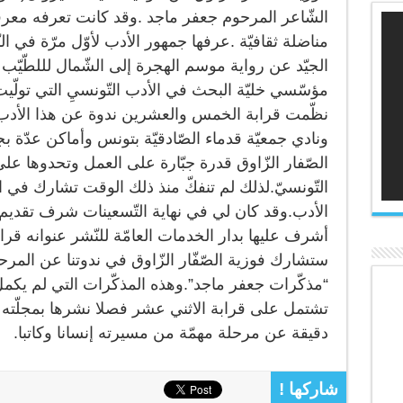
الشّاعر المرحوم جعفر ماجد .وقد كانت تعرفه معرفة 
مناضلة ثقافيّة .عرفها جمهور الأدب لأوّل مرّة في الن
مؤسّسي خليّة ا
لبحث في الأدب التّونسيِ التي تولّيت
نظّمت قرابة الخمس والعشرين ندوة عن هذا الأدب ب
ونادي جمعيّة قدماء الصّادقيّة بتونس وأماكن عدّة ب
الصّفار الزّاوق قدرة جبّارة على العمل وتحدوها على
التّونسيّ.لذلك لم تنفكّ منذ ذلك الوقت تشارك في ا
الأدب.وقد كان لي في نهاية التّسعينات شرف تقدي
أشرف عليها بدار الخدمات العامّة للنّشر عنوانه قرا
ستشارك فوزية الصّفّار الزّاوق في ندوتنا عن المرح
“مذكّرات جعفر ماجد”.وهذه المذكّرات التي لم يكمل 
تشتمل على قرابة الاثني عشر فصلا نشرها بمجلّته 
دقيقة عن مرحلة مهمّة من مسيرته إنسانا وكاتبا.
شاركها !