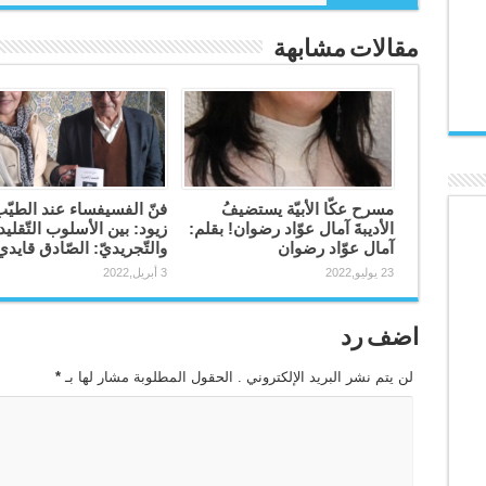
مقالات مشابهة
مسرح عكّا الأبيّة يستضيفُ
فنّ الفسيفساء عند الطيّ
الأديبةَ آمال عوّاد رضوان! بقلم:
زيود: بين الأسلوب التّقلي
آمال عوّاد رضوان
والتّجريديّ: الصّادق قايدي
23 يوليو,2022
3 أبريل,2022
اضف رد
لن يتم نشر البريد الإلكتروني . الحقول المطلوبة مشار لها بـ
*