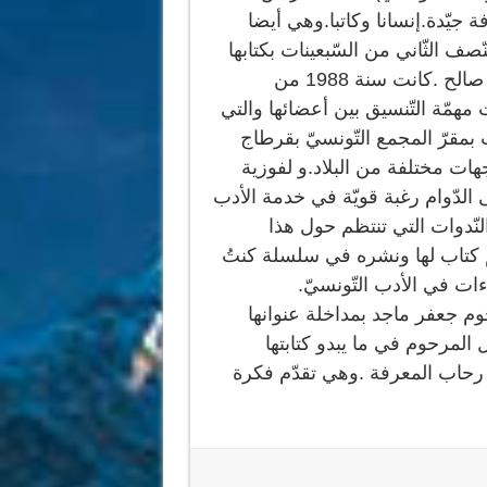
جيّدة.إنسانا وكاتبا.وهي أيضا
ّصف الثّاني من السّبعينات بكتابها
الجيّد عن رواية موسم الهجرة إلى الشّمال لللطّيّب صالح .كانت سنة 1988 من
 مهمّة التّنسيق بين أعضائها والتي
مقرّ المجمع التّونسيّ بقرطاج
جهات مختلفة من البلاد.و لفوزية
 الدّوام رغبة قويّة في خدمة الأدب
لنّدوات التي تنتظم حول هذا
م كتاب لها ونشره في سلسلة كنتُ
ءات في الأدب التّونسيّ.
وم جعفر ماجد بمداخلة عنوانها
المرحوم في ما يبدو كتابتها
رحاب المعرفة .وهي تقدّم فكرة