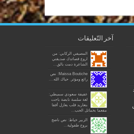
آخر التّعليقات
المصيفي الركابي: من
اروع قصائدك صديقتي
الشاعرة دمت بالق...
Maissa Boutiche: نص
رائع ومؤثر. حياك الله....
عفيفة سعودي سميطي:
لغة سلسة نابضة باحت
بتغاريد قلب يغازل أفقا
مفعما بخمائل الحب...
الزبير خياط: نص ناضج
بروح طفولية...