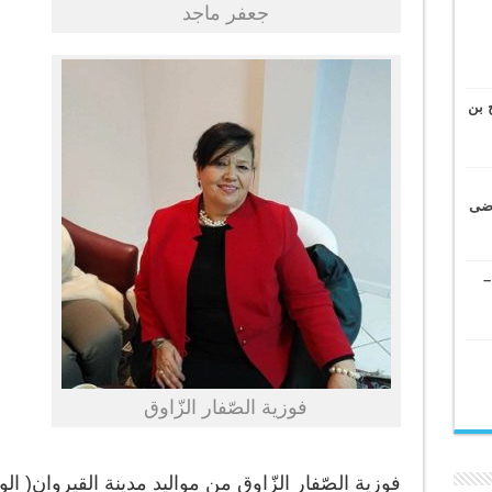
جعفر ماجد
 بن
وضى
–
فوزية الصّفار الزّاوق
فوزية الصّفار الزّاوق من مواليد مدينة القيروان( 