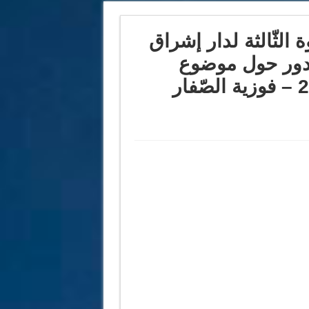
ة الثّالثة لدار إشراق
تدور حول موضوع
“جعفر ماجد شاعرا وناثرا فنّيّا”: 2 – فوزية الصّفار