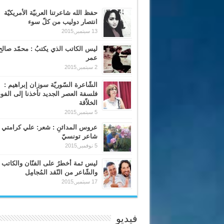
حفظ الله شاعرتنا العربيّة الأمريكيّة
انتصار دوليب من كلّ سوء
13 سبتمبر,2015
ليس الكاتب الذي يكتبُ : محمّد صالح
عمر
2 سبتمبر,2015
الشّاعرة السّوريّة سوزان إبراهيم :
فلسفة العصر الجديد تأخذنا إلى الف
الخلاّقة
5 سبتمبر,2015
عروس المدائنِ : شعر: علي كرامتي 
شاعر تونسيّ
5 نوفمبر,2015
ليس ثمة أخطرُ على الفنّان والكاتب
والشّاعر من النّقد المُجامِل
17 سبتمبر,2015
فيديو