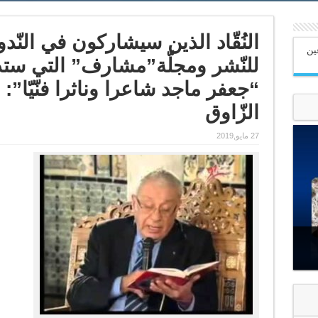
النُقّاد الذين سيشاركون في النّدو
عين
للنّشر ومجلّة”مشارف” التي س
الزّاوق
27 مايو,2019