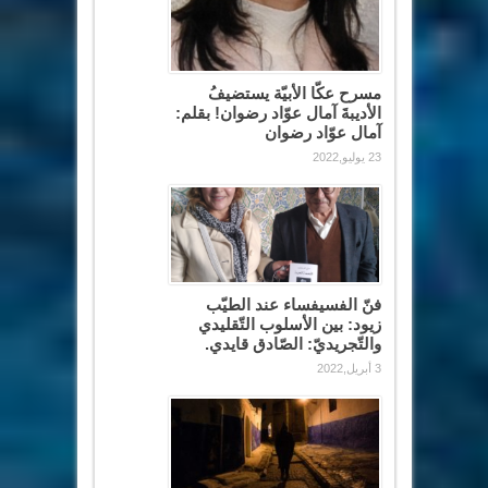
مسرح عكّا الأبيّة يستضيفُ
الأديبةَ آمال عوّاد رضوان! بقلم:
آمال عوّاد رضوان
23 يوليو,2022
فنّ الفسيفساء عند الطيّب
زيود: بين الأسلوب التّقليدي
والتّجريديّ: الصّادق قايدي.
3 أبريل,2022