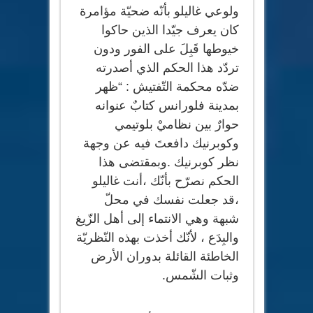
ولوعي غاليلو بأنّه ضحيّة مؤامرة
كان يعرف جيّدا الذين حاكوا
خيوطها قَبِلَ على الفور ودون
تردّد هذا الحكم الذي أصدرته
ضدّه محكمة التّفتيش : “ظهر
بمدينة فلورانس كتابٌ عنوانه
حوارٌ بين نظاميْ بلوتيمي
وكوبرنيك دافعتَ فيه عن وجهة
نظر كوبرنيك .وبمقتضى هذا
الحكم نصرّح بأنّك ،أنت غاليلو
،قد جعلت نفسك في محلّ
شبهة وهي الانتماء إلى أهل الزّيغ
والبِدَع ، لأنّك أخذت بهذه النّظريّة
الخاطئة القائلة بدوران الأرض
وثبات الشّمس.