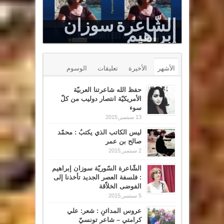
Le Sommet est un puits renversé
الأشهر
الأخيرة
تعليقات
الوسوم
حفظ الله شاعرتنا العربيّة
الأمريكيّة انتصار دوليب من كلّ
سوء
13 سبتمبر,2015
ليس الكاتب الذي يكتبُ : محمّد
صالح بن عمر
2 سبتمبر,2015
الشّاعرة السّوريّة سوزان إبراهيم
: فلسفة العصر الجديد تأخذنا إلى
الفوضى الخلاّقة
5 سبتمبر,2015
عروس المدائنِ : شعر: علي
كرامتي – شاعر تونسيّ