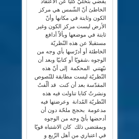
يقضي بتخلّيَّ كلّيّا عن الاعتقاد
الخاطئ أنّ الشّمس هي مركز
الكون وثابتة في مكانها وأنّ
الأرض ليست مركز الكون وغير
ثابتة في موضعها وبألاّ أدافع
مستقبلا عن هذه النّظريّة
الخاطئة أو أدرّسها بأي وجه من
الوجوه ،شفويّا أو كتابيّا وبعد أن
نبّهتني المحكمة إلى أنّ هذه
النّظريّة ليست مطابقة للنّصوص
المقدّسة بعد أن كنت قد ألّفتُ
ونشرتٌ كتابا تناولت فيه هذه
النّظريّة المُدانة وعرضتها فيه
مدعومة بحجج ملحّة دون أن
أدحضها بأيّ وجه من الوجوه
وبمقتضى ذلك كان الاشتباه قويّا
في اعتباري من أهل الزّيع و