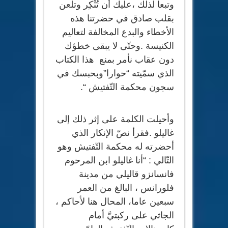
وتبعا لذلك ،عليك أن تُنْكِر وتلعن
بقلب صادق في حضرتنا هذه
الأخطاء والبدع المخالفة لتعاليم
الكنيسة .وحتّى لا يبقى خطؤك
دون عقاب نأمر بمنع هذا الكتاب
الذي سمّيته “حوارا”وبحبسك في
سجون محكمة التّفتيش “.
وأحيلت الكلمة على إثر ذلك إلى
غاليلو .فقرأ نصّ الإنكار الذي
أحضرته له محكمة التّفتيش وهو
التّالي : “أنا غاليلو ابن المرحوم
فانسانزو قاليلي من مدينة
فلورانس ، البالغ من العمر
سبعين عاما، المحال هنا لأحاكم ،
الجاثي على ركبتيَّ أمام