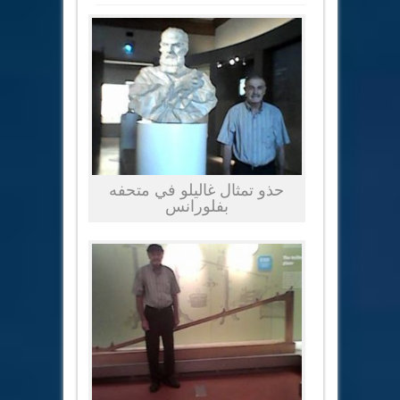
حذو تمثال غاليلو في متحفه
بفلورانس