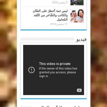
5 نوفمبر,2015
ليس ثمة أخطرُ على الفنّان
والكاتب والشّاعر من النّقد
المُجامِل
17 سبتمبر,2015
فيديو