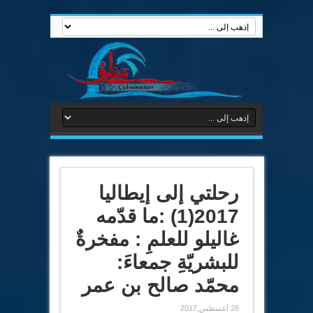
رحلتي إلى إيطاليا
2017(1) :ما قدّمه
غاليلو للعلمِ : مفخرةٌ
للبشريّةِ جمعاءَ:
محمّد صالح بن عمر
28 أغسطس,2017