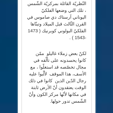
النّظريّة القائلة بمركزيّة الشّمس
، تلك التي وضعها الفلكيّ
اليوناني آرستاك دي صاموس في
القرن الثّالث قبل الميلاد وتبنّاها
الفلكيّ البولوني كوبرنيك ( 1473
-1543 ) .
لكنّ بعض زملاء غاليلو ممّن
كانوا يحسدونه على تألّقه في
مجال تخصّصه قد استغلّوا ، مع
الأسف، هذا الموقف لألّبوا عليه
رجال الدّين الذين كانوا في ذلك
الوقت يعتقدون أنّ الأرض ثابتة
في مكانها لأنّها مركز الكون وأنّ
الشّمس تدور حولها.