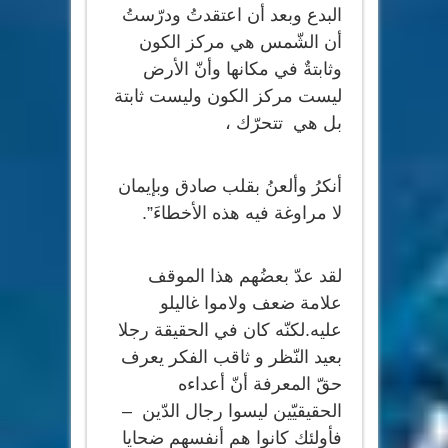
البدع وبعد أن اعتقدتُ ودرّستُ
أن الشّمس هي مركز الكون
وثابتةٌ في مكانها وأنّ الأرض
ليست مركز الكون وليست ثابتة
بل هي تتحرّك ،
أنكرُ وألعنُ بقلب صادق وبإيمان
لا مراوغة فيه هذه الأخطاءَ”.
لقد عدّ بعضُهم هذا الموقف
علامة ضعف ولاموا غاليلو
عليه.لكنّه كان في الحقيقة رجلا
بعيد النّظر و ثاقب الفكر يعرف
حقّ المعرفة أنّ أعداءه
الحقيقيّين ليسوا رجال الدّين –
فأولئك كانوا هم أنفسهم ضحايا