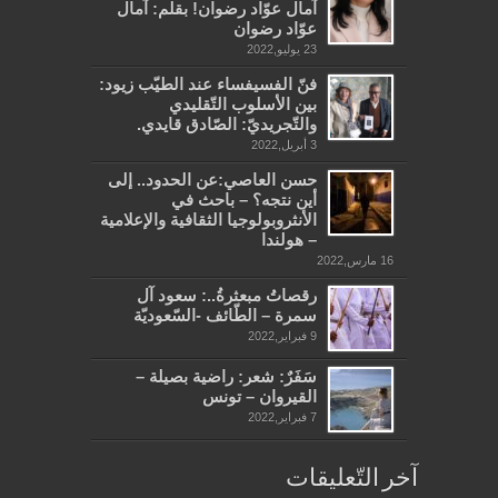
آمال عوّاد رضوان! بقلم: آمال
عوّاد رضوان
23 يوليو,2022
فنّ الفسيفساء عند الطيّب زيود:
بين الأسلوب التّقليدي
والتّجريديّ: الصّادق قايدي.
3 أبريل,2022
حسن العاصي:عن الحدود.. إلى
أين نتجه؟ – باحث في
الأنثروبولوجيا الثقافية والإعلامية
– هولندا
16 مارس,2022
رقصاتُ مبعثرةُ..: سعود آل
سمرة – الطّائف -السّعوديّة
9 فبراير,2022
سَفَرٌ: شعر: راضية بصيلة –
القيروان – تونس
7 فبراير,2022
آخر التّعليقات