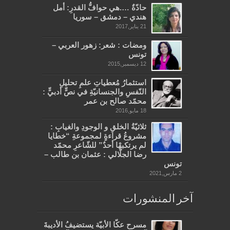
حادّةٌ ….هي حوافُّ القدرِ: أمل
هندي – دمشق – سوريا
21 يناير,2017
ومضات : شعر: زهور العربي –
تونس
12 ديسمبر,2015
استثمارُ مُعطياتِ علمِ تحليلِ
النّفسِ والجنسانيّةِ في نصٍّ أدبيٍّ :
محمّد صالح بن عمر
18 مايو,2016
ثلاثيّةُ الخلقِ و الوجودِ والغيابِ :
مشروعُ قراءةٍ لمجموعةِ “خطايا
لم يرتكبهْا أحدٌ” للشّاعرِ محمّد
رضا الجلّالي : عثمان بن طالب –
تونس
2 مارس,2021
آخر المنشورات
مسرح عكّا الأبيّة يستضيفُ الأديبةَ