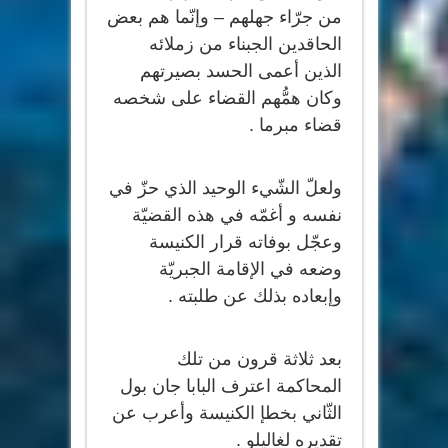
من جرّاء جهلهم – وإنّما هم بعض
الحاقدين الجبناء من زملائه
الذين أعمى الحسد بصيرتهم
وكان همُّهم القضاء على شخصه
قضاء مبرما .
ولعلّ الشّيء الوحيد الذي حزّ في
نفسه و أغمّه في هذه القضيّة
وعجّل بوفاته قرار الكنيسة
وضعه في الإقامة الجبريّة
وإبعاده بذلك عن طلبته .
بعد ثلاثة قرون من تلك
المحاكمة اعترف البابا جان بول
الثّاني بخطإ الكنيسة وأعرب عن
تقديره لغاليلو .