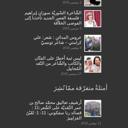
2 سبتمبر,2015
الشّاعرة السّوريّة سوزان إبراهيم
: فلسفة العصر الجديد تأخذنا إلى
الفوضى الخلاّقة
5 سبتمبر,2015
عروس المدائنِ : شعر: علي
كرامتي – شاعر تونسيّ
5 نوفمبر,2015
ليس ثمة أخطرُ على الفنّان
والكاتب والشّاعر من النّقد
المُجامِل
17 سبتمبر,2015
أمثلةٌ متفرّقة ممّا نُشِرَ
أرشيف تعاليق محمّد صالح بن
عمر النّقديّة على الشّعر:11 :
قصائد رنا سفكوني: 11- 1: ثَقَبْنَ
المَزامِيرَ
21 نوفمبر,2018