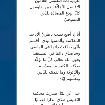
كاردينالات التّفتيش العامّين
الأفاضل الأجلاّء الذين يقاومون
كلّ البِدَع المضادّة للدّين
المسيحيّ ،
أنا إذ أضع نصب ناظريَّ الأناجيل
المقدّسة وألمسها بيدي، أقسم
بأنّي صدّقتُ دائما في الماضي
وسأصدّق دائما في المستقبل
بعون الله تعالى كلّ ما تؤكّد
صحّته الكنيسة المقدّسة
والبّابّويّة وما تقدمّه للنّاس
وتعلّمهم إيّاه .
على أنّي لمّا أصدرتْ محكمة
التّفتيش ضدّي إنذارا قضائيّا