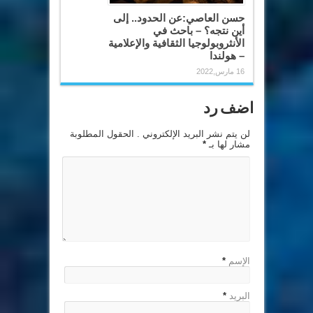
حسن العاصي:عن الحدود.. إلى
أين نتجه؟ – باحث في
الأنثروبولوجيا الثقافية والإعلامية
– هولندا
16 مارس,2022
اضف رد
لن يتم نشر البريد الإلكتروني . الحقول المطلوبة
مشار لها بـ
*
الإسم
*
البريد
*