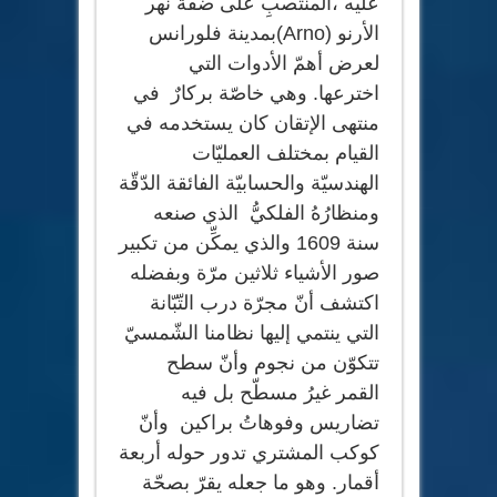
عليه ،المنتصبِ على ضفّة نهر
الأرنو (Arno)بمدينة فلورانس
لعرض أهمّ الأدوات التي
اخترعها. وهي خاصّة بركارٌ في
منتهى الإتقان كان يستخدمه في
القيام بمختلف العمليّات
الهندسيّة والحسابيّة الفائقة الدّقّة
ومنظارُهُ الفلكيُّ الذي صنعه
سنة 1609 والذي يمكِّن من تكبير
صور الأشياء ثلاثين مرّة وبفضله
اكتشف أنّ مجرّة درب التّبّانة
التي ينتمي إليها نظامنا الشّمسيّ
تتكوّن من نجوم وأنّ سطح
القمر غيرُ مسطّح بل فيه
تضاريس وفوهاتُ براكين وأنّ
كوكب المشتري تدور حوله أربعة
أقمار. وهو ما جعله يقرّ بصحّة