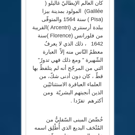
كان العالم الإيطاليّ غاليلو (
Galilée) المولود بمدينة بيزا
(Pisa ) سنة 1564 والمتوفّى
ببلدة أرسنتري (Arcentri )القريبة
من فلورانس (Florence )سنة
1642 ، ذلك الذي لا يعرفُ
معظمُ النّاس منه إلاّ العبارة
الشّهيرة ” ومع ذلك فهي تدورُ”
التي من المرجّح أنه لم يتلفظّ بها
قطّ ، كان دون أدنى شكّ، من
العلماء العباقرة الاستثنائيّين
الذين أنجبتهم البشريّة ومن
أكثرهم تفرّدا .
خُصِّصَ المبنى السّفليُّ من
المُتْحَف البديع الذي أُطْلِق اسمه