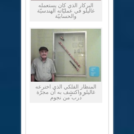
البركار الذي كان يستعمله
غاليلو في عمليّاته الهندسيّة
والحسابيّة
المنظار الفلكي الذي اخترعه
غاليلو واكتشف به أن مجرّة
ّدرب ّمن نجوم