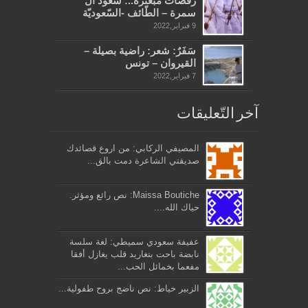
رقصاتُ مبعثرةُ..: سعود آل
سمرة – الطّائف -السّعوديّة
9 فبراير,2022
سَفَرٌ: شعر: راضية بصيلة –
القيروان – تونس
7 فبراير,2022
آخر التّعليقات
المصيفي الركابي: من اروع قصائدك
صديقتي الشاعرة دمت بالق...
Maissa Boutiche: نص رائع ومؤثر.
حياك الله....
عفيفة سعودي سميطي: لغة سلسة
نابضة باحت بتغاريد قلب يغازل أفقا
مفعما بخمائل الحب...
الزبير خياط: نص ناضج بروح طفولية...