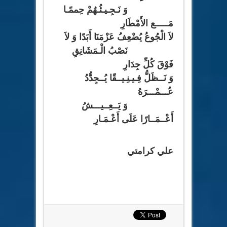
وَ نَـجِـيـئُـهُمْ حِممًـا
مَـــــع الأَمْطَارِ
لاَ الْجُوعُ يُضْعِفُ عَزْمَنَا أَبَدًا وَ لاَ
نَصْبُ الْـمَشَانِقِ
فَوْقَ كُلِّ جِدَارِ
وَ نَــظَلُّ فِـيـنِـيــقًا يُــجِدُّدُ
عُـــمْـــرَهُ
وَ يَــعِــيـــشُ
أَعْــمَــارًا عَلَى أَعْـمَـارِ
علي كرامتي