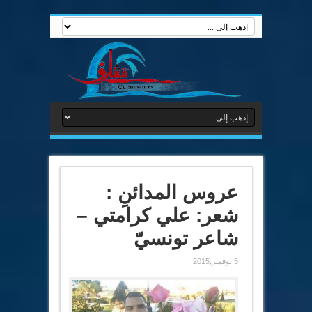
عروس المدائنِ :
شعر: علي كرامتي –
شاعر تونسيّ
5 نوفمبر,2015