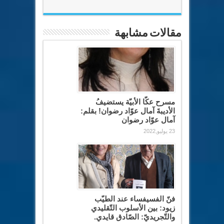
مقالات مشابهة
مسرح عكّا الأبيّة يستضيفُ
الأديبةَ آمال عوّاد رضوان! بقلم:
آمال عوّاد رضوان
23 يوليو,2022
فنّ الفسيفساء عند الطيّب
زيود: بين الأسلوب التّقليدي
والتّجريديّ: الصّادق قايدي.