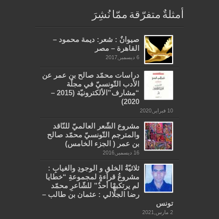
أمثلةٌ متفرّقة ممّا نُشِرَ
صيوانٌ : شعر: ديمة محمود –
القاهرة – مصر
6 ديسمبر,2017
دراسات محمّد صالح بن عمر عن
الأدب التّونسيّ في مجلّة
“مشارف”الألكترونيّة (2015 –
2020)
10 فبراير,2020
مشروع الشّعر العالميّ للنّاقد
والمترجم التّونسيّ محمّد صالح
بن عمر ( الجزء الخامس)
16 ديسمبر,2016
ثلاثيّةُ الخلقِ و الوجودِ والغيابِ :
مشروعُ قراءةٍ لمجموعةِ “خطايا
لم يرتكبهْا أحدٌ” للشّاعرِ محمّد
رضا الجلّالي : عثمان بن طالب –
تونس
2 مارس,2021