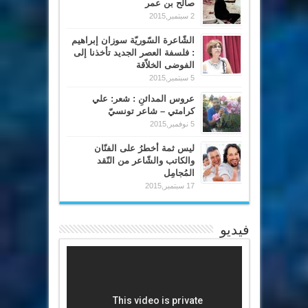
صالح بن عمر
2 سبتمبر,2015
الشّاعرة السّوريّة سوزان إبراهيم
: فلسفة العصر الجديد تأخذنا إلى
الفوضى الخلاّقة
5 سبتمبر,2015
عروس المدائنِ : شعر: علي
كرامتي – شاعر تونسيّ
5 نوفمبر,2015
ليس ثمة أخطرُ على الفنّان
والكاتب والشّاعر من النّقد
المُجامِل
17 سبتمبر,2015
فيديو