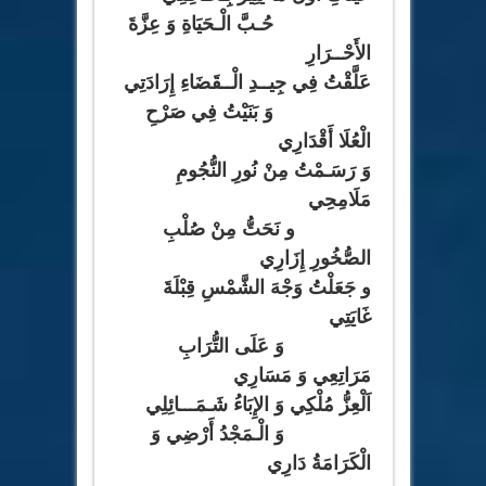
حُـبَّ الْـحَيَاةِ وَ عِزَّةَ
الأَحْــرَارِ
عَلَّقْتُ فِي جِيــدِ الْــقَضَاءِ إِرَادَتِي
وَ بَنَيْتُ فِي صَرْحِ
الْعُلَا أَقْدَارِي
وَ رَسَـمْتُ مِنْ نُورِ النُّجُومِ
مَلَامِحِي
و نَحَتُّ مِنْ صُلْبِ
الصُّخُورِ إِزَارِي
و جَعَلْتُ وَجْهَ الشَّمْسِ قِبْلَةَ
غَايَتِي
وَ عَلَى التُّرَابِ
مَرَاتِعِي وَ مَسَارِي
اَلْعِزُّ مُلْكِي وَ الإِبَاءُ شَـمَـــائِلِي
وَ الْـمَجْدُ أَرْضِي وَ
الْكَرَامَةُ دَارِي