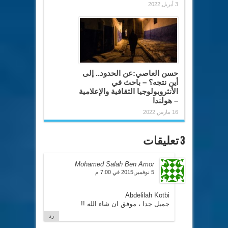
3 أبريل,2022
حسن العاصي:عن الحدود.. إلى
أين نتجه؟ – باحث في
الأنثروبولوجيا الثقافية والإعلامية
– هولندا
16 مارس,2022
3 تعليقات
Mohamed Salah Ben Amor
5 نوفمبر,2015 في 7:00 م
Abdelilah Kotbi
جميل جدا ، موفق ان شاء الله !!
رد