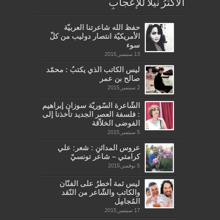
الأكثرُ نيلاً للإعجابِ
حفظ الله شاعرتنا العربيّة
الأمريكيّة انتصار دوليب من كلّ
سوء
13 سبتمبر,2015
ليس الكاتب الذي يكتبُ : محمّد
صالح بن عمر
2 سبتمبر,2015
الشّاعرة السّوريّة سوزان إبراهيم
: فلسفة العصر الجديد تأخذنا إلى
الفوضى الخلاّقة
5 سبتمبر,2015
عروس المدائنِ : شعر: علي
كرامتي – شاعر تونسيّ
5 نوفمبر,2015
ليس ثمة أخطرُ على الفنّان
والكاتب والشّاعر من النّقد
المُجامِل
17 سبتمبر,2015