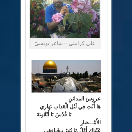
علي كرامتي – شاعر تونسيّ
عروسَ المدائنِ
هَا أَنْتِ فِي لَيْلِ الْعَذابِ نَهَارِي
يَا قُدْسُ يَا أَيْقُونَةَ
الأَمْـــصَارِ
عَيْنَاكِ أَوَّلُ مَا يُثِيرُ بِـخَـافِقِي