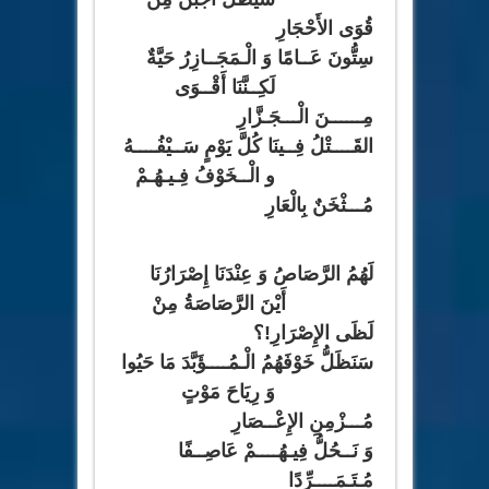
قُوَى الأَحْجَارِ
سِتُّونَ عَــامًا وَ الْـمَجَــازِرُ حَيَّةٌ
لَكِــنَّنَا أَقْــوَى
مِــــــنَ الْـــجَـزَّارِ
القَــــتْلُ فِــينَا كُلَّ يَوْمٍ سَــيْفُــــهُ
و الْــخَوْفُ فِـيـهُـمْ
مُـــثْخَنٌ بِالْعَارِ
لَهُمُ الرَّصَاصُ وَ عِنْدَنَا إِصْرَارُنَا
أَيْنَ الرَّصَاصَةُ مِنْ
لَظَى الإِصْرَارِ!؟
سَنَظَلُّ خَوْفَهُمُ الْـمُــــؤَبَّدَ مَا حَيُوا
وَ رِيَاحَ مَوْتٍ
مُـــزْمِنِ الإِعْــصَارِ
وَ نَــحُلُّ فِيـهُــــمْ عَاصِــفًا
مُـتَـمَــــرِّدًا