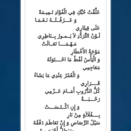
عَلَّقْتُ حُبَّكِ فِي الْفُؤَادِ تَـمِيـمَةً
وَ عَـــزَفْــتُــهُ نَـغَـمَـا
عَلَى قِيثَارِي
لَـوْنُ التَّرَدُّدِ لاَ يَــمـورُ بِــنَاظِرِي
مَـهْـمَــــا تَعَــالَتْ
مَوْجَةُ الأَخْطَارِ
وَ الْيَأْسُ لَفْظٌ مَا احْــــتَوَتْهُ
مَعَاجِمِي
وَ الْعُمْرُ عِنْدِي مَا يَشَاءُ
قَــــرَارِي
كُلُّ الدُّرُوبِ أَمَــامَ عَــزْمِي
رَحْـــبَـــةٌ
وَ إِنِ اكْــتَـسَـــتْ
بِــــغُلَالَةٍ مِنْ نَارِ
سَيْلُ الرَّصَاصِ وَ إِنْ تَعَاظَمَ دَفْقُهُ
سَيَظلُّ أَجْبَنَ مِنْ