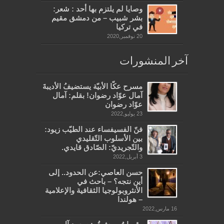
وصايا لم يلتزم بها أحد : شعر:
بشر شبيب – من دمشق مقيم
في تركيا
20 نوفمبر,2020
آخر المنشورات
مسرح عكّا الأبيّة يستضيفُ الأديبةَ
آمال عوّاد رضوان! بقلم: آمال
عوّاد رضوان
23 يوليو,2022
فنّ الفسيفساء عند الطيّب زيود:
بين الأسلوب التّقليدي
والتّجريديّ: الصّادق قايدي.
3 أبريل,2022
حسن العاصي:عن الحدود.. إلى
أين نتجه؟ – باحث في
الأنثروبولوجيا الثقافية والإعلامية
– هولندا
16 مارس,2022