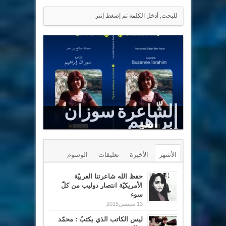
الشّاعرة سوزان
إبراهيم
Le Sommet est un puits renversé
الأشهر
الأخيرة
تعليقات
الوسوم
حفظ الله شاعرتنا العربيّة
الأمريكيّة انتصار دوليب من كلّ
سوء
13 سبتمبر,2015
ليس الكاتب الذي يكتبُ : محمّد