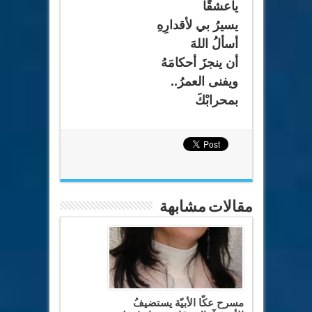
ياعشقًا
يسيرُ بي لأقدارِهِ
أسألُ اللهَ
أن ينجزَ أحكامَهُ
ويفنى العمرُ..
بمحرابْكَ
مقالات مشابهة
مسرح عكّا الأبيّة يستضيفُ