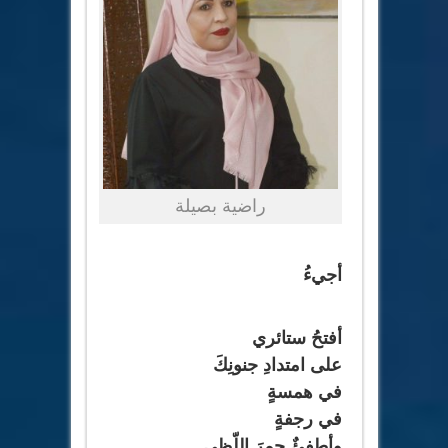
راضية بصيلة
أجيءُ
أفتحُ ستائري
على امتدادِ جنونِكَ
في همسةٍ
في رجفةٍ
وأطفئٌ جمرَ اللّظى