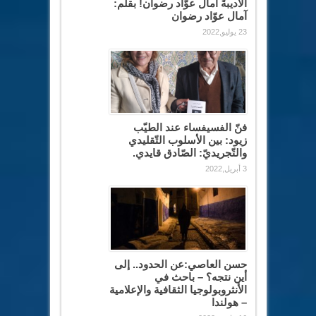
الأديبةَ آمال عوّاد رضوان! بقلم:
آمال عوّاد رضوان
23 يوليو,2022
فنّ الفسيفساء عند الطيّب
زيود: بين الأسلوب التّقليدي
والتّجريديّ: الصّادق قايدي.
3 أبريل,2022
حسن العاصي:عن الحدود.. إلى
أين نتجه؟ – باحث في
الأنثروبولوجيا الثقافية والإعلامية
– هولندا