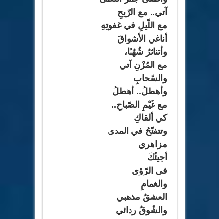
آتي.. مع الرّيحِ
مع اللّيلِ في غفوتِهِ
أناغي الأشواقَ
وأتناثرُ شُهُبًا،
مع المُزْنِ آتي
والسّحابِ
وأهطلُ.. أهطلُ
مع غَيْمِ الصّباحِ..
كي ألقاكِ
وتتفتّحُ في المدى
مزاهري
أجيئُكَ
في الرّؤى
والغمامِ
العشقُ مذهبي
والشّوقُ ردائي