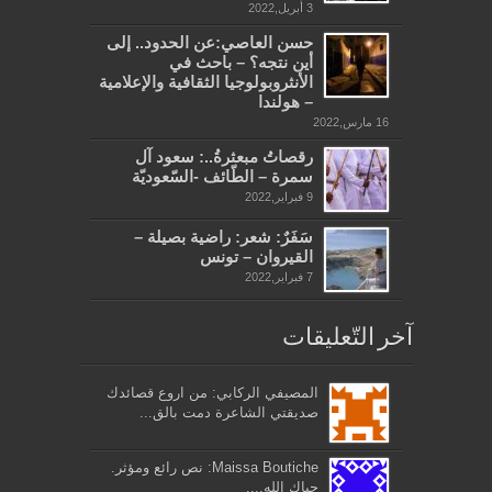
3 أبريل,2022
حسن العاصي:عن الحدود.. إلى
أين نتجه؟ – باحث في
الأنثروبولوجيا الثقافية والإعلامية
– هولندا
16 مارس,2022
رقصاتُ مبعثرةُ..: سعود آل
سمرة – الطّائف -السّعوديّة
9 فبراير,2022
سَفَرٌ: شعر: راضية بصيلة –
القيروان – تونس
7 فبراير,2022
آخر التّعليقات
المصيفي الركابي: من اروع قصائدك
صديقتي الشاعرة دمت بالق...
Maissa Boutiche: نص رائع ومؤثر.
حياك الله....