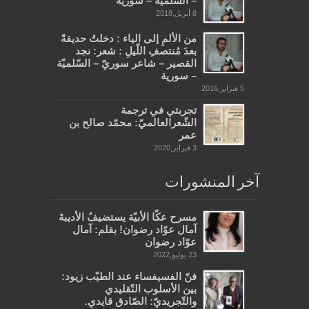
– السّلميّة – سورية
8 أبريل,2018
من الألمِ إلى الياء : دخلتُ حديقةً
بعدَ مُنتصفِ اللّيلِ : شعر: نجد
القصير – شاعر سوريّ – السّلميّة
– سورية
5 فبراير,2016
تجربتي في ترجمة
الشّعرالعالميّ: محمّد صالح بن
عمر
3 فبراير,2020
آخر المنشورات
مسرح عكّا الأبيّة يستضيفُ الأديبةَ
آمال عوّاد رضوان! بقلم: آمال
عوّاد رضوان
23 يوليو,2022
فنّ الفسيفساء عند الطيّب زيود:
بين الأسلوب التّقليدي
والتّجريديّ: الصّادق قايدي.