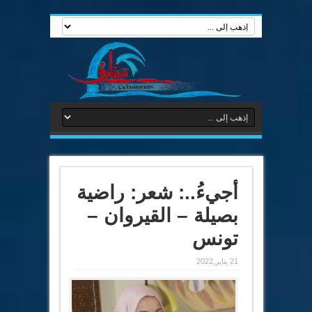
أجيءُ..: شعر: راضية
بصيلة – القيروان –
تونس
21 يناير,2022