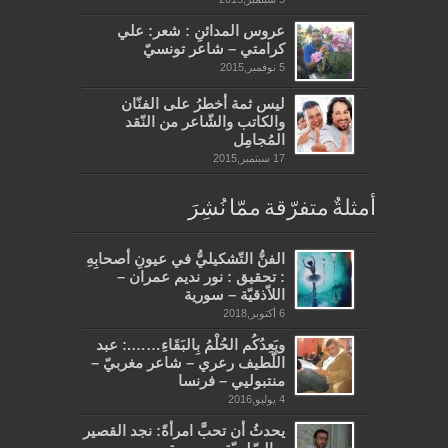
عروس المدائنِ : شعر: علي
كرامتي – شاعر تونسيّ
5 نوفمبر,2015
ليس ثمة أخطرُ على الفنّان
والكاتب والشّاعر من النّقد
المُجامِل
17 سبتمبر,2015
أمثلةٌ متفرّقة ممّا نُشِرَ
الفنُّ التّشكيليُّ في عيونِ أصحابِهِ
: تحقيق : نور نديم عمران –
اللاّذقيّة – سورية
6 أكتوبر,2018
ويَعِدُكُم الحُلْمُ بِالبَقَاءِ…….: عبد
اللّطيف رعري – شاعر مغربيّ –
منتبوليي – فرنسا
4 يوليو,2016
يحدثُ أن تحبَّ امرأةً: نجد القصير