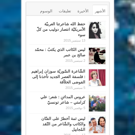
الأشهر
الأخيرة
تعليقات
الوسوم
حفظ الله شاعرتنا العربيّة
الأمريكيّة انتصار دوليب من كلّ
سوء
13 سبتمبر,2015
ليس الكاتب الذي يكتبُ : محمّد
صالح بن عمر
2 سبتمبر,2015
الشّاعرة السّوريّة سوزان إبراهيم
: فلسفة العصر الجديد تأخذنا إلى
الفوضى الخلاّقة
5 سبتمبر,2015
عروس المدائنِ : شعر: علي
كرامتي – شاعر تونسيّ
5 نوفمبر,2015
ليس ثمة أخطرُ على الفنّان
والكاتب والشّاعر من النّقد
المُجامِل
17 سبتمبر,2015