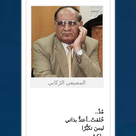
المصيفي الرّكابي
مُذْ
..
خُلقتُ..أعتدُّ بذاتي
ليسَ تكبُّرًا