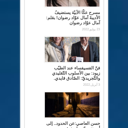
مسرح عكّا الأبيّة يستضيفُ
الأديبةَ آمال عوّاد رضوان! بقلم:
آمال عوّاد رضوان
23 يوليو,2022
فنّ الفسيفساء عند الطيّب
زيود: بين الأسلوب التّقليدي
والتّجريديّ: الصّادق قايدي.
3 أبريل,2022
حسن العاصي:عن الحدود.. إلى