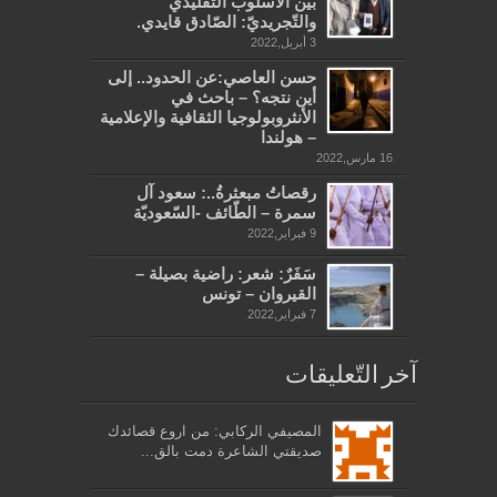
بين الأسلوب التّقليدي
والتّجريديّ: الصّادق قايدي.
3 أبريل,2022
حسن العاصي:عن الحدود.. إلى
أين نتجه؟ – باحث في
الأنثروبولوجيا الثقافية والإعلامية
– هولندا
16 مارس,2022
رقصاتُ مبعثرةُ..: سعود آل
سمرة – الطّائف -السّعوديّة
9 فبراير,2022
سَفَرٌ: شعر: راضية بصيلة –
القيروان – تونس
7 فبراير,2022
آخر التّعليقات
المصيفي الركابي: من اروع قصائدك
صديقتي الشاعرة دمت بالق...