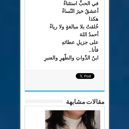
في الحبِّ استثناءٌ
أعشقُ خيرَ النّساءْ
هكذا
خُلقتُ بلا مبالغةٍ ولا رياءْ
أحمدُ اللهَ
على جزيلِ عطائهِ
فأنا
..
ابنُ الذّواتِ والطّهرِ والعنبرِ
مقالات مشابهة