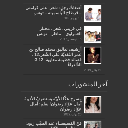
أضغاثُ رجلٍ: شعر: علي كرامتي
– قرطاج الياسمينة – تونس
10 يونيو,2018
في قريتي :شعر : مختار
العمراوي – ماطر – تونس
18 ديسمبر,2017
أرشيف تعاليق محمّد صالح بن
عمر النّقديّة على الشّعر:12 :
قصائد فطيمة معاوية: 12-3:
الشّعراءْ
19 يناير,2019
آخر المنشورات
مسرح عكّا الأبيّة يستضيفُ الأديبةَ
آمال عوّاد رضوان! بقلم: آمال
عوّاد رضوان
23 يوليو,2022
فنّ الفسيفساء عند الطيّب زيود: