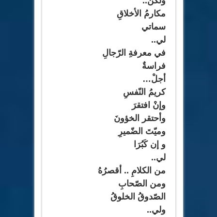
ولكنْ
..
مكارمُ الأخلاقِ
سماتي
لي
..
في معرفةِ الرّجالِ
فراسةٌ
أجلْ…
كريمُ النّفسِ
وإنْ افتقرَ
وأحتقر الخؤونَ
وميّتَ الضّميرِ
و إن كَبُرَا
لي
..
من الكلامِ .. أقصرُهُ
ومن الصّحابِ
الصّدوقُ الخلوقُ
ولي
..