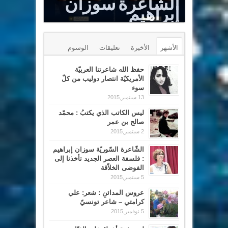
الشّاعرة سوزان
إبراهيم
Le Sommet est un puits renversé
الأشهر
الأخيرة
تعليقات
الوسوم
حفظ الله شاعرتنا العربيّة
الأمريكيّة انتصار دوليب من كلّ
سوء
13 سبتمبر,2015
ليس الكاتب الذي يكتبُ : محمّد
صالح بن عمر
2 سبتمبر,2015
الشّاعرة السّوريّة سوزان إبراهيم
: فلسفة العصر الجديد تأخذنا إلى
الفوضى الخلاّقة
5 سبتمبر,2015
عروس المدائنِ : شعر: علي
كرامتي – شاعر تونسيّ
5 نوفمبر,2015