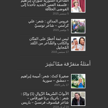
الشّاعرة السّوريّة سوزان إبراهيم
: فلسفة العصر الجديد تأخذنا إلى
الفوضى الخلاّقة
5 سبتمبر,2015
عروس المدائنِ : شعر: علي
كرامتي – شاعر تونسيّ
5 نوفمبر,2015
ليس ثمة أخطرُ على الفنّان
والكاتب والشّاعر من النّقد
المُجامِل
17 سبتمبر,2015
أمثلةٌ متفرّقة ممّا نُشِرَ
صغيرةً كنتُ: شعر: أميمة إبراهيم
– دمشق – سورية
17 يناير,2020
الأبوابُ السّريعةُ الزّوالِ (1) و(2) :
شعر : باتريك برتا فورقاس –
شاعر فيلسوف فرنسيّ – باريس
19 أبريل,2018