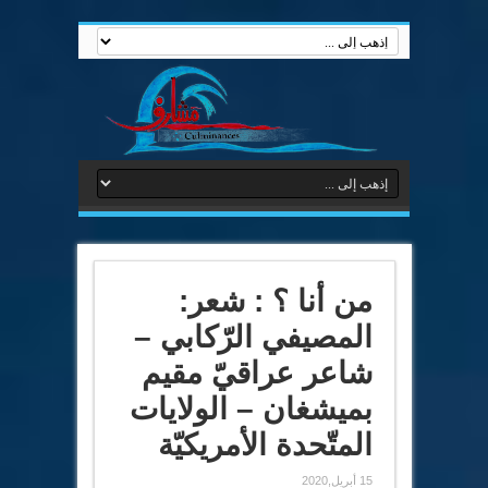
من أنا ؟ : شعر:
المصيفي الرّكابي –
شاعر عراقيّ مقيم
بميشغان – الولايات
المتّحدة الأمريكيّة
15 أبريل,2020