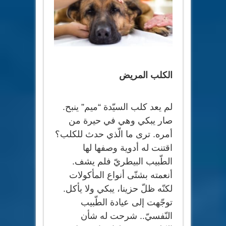
الكلب المريض
لم يعد كلب السيّدة “ميم” ينبح.
صار يبكي وهي في حيرة من
أمره. ترى ما الّذي حدث للكلب؟
اقتنت له أدوية وصفها لها
الطّبيب البيطريّ فلم يشف.
أنعمته بشتّى أنواع المأكولات
لكنّه ظلّ حزينا، يبكي ولا يأكل.
توجّهت إلى عيادة الطّبيب
النّفسيّ.. شرحت له شأن