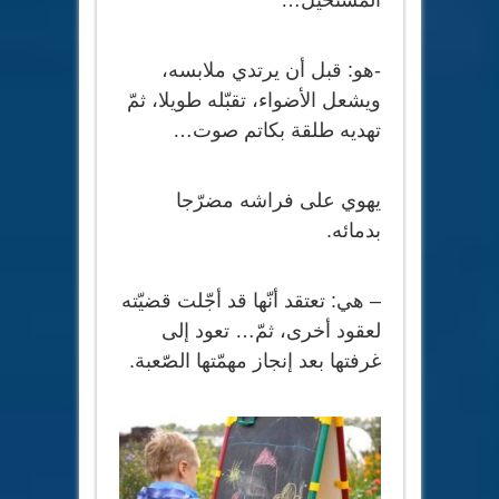
-هو: قبل أن يرتدي ملابسه،
ويشعل الأضواء، تقبّله طويلا، ثمّ
تهديه طلقة بكاتم صوت…
يهوي على فراشه مضرّجا
بدمائه.
– هي: تعتقد أنّها قد أجّلت قضيّته
لعقود أخرى، ثمّ… تعود إلى
غرفتها بعد إنجاز مهمّتها الصّعبة.