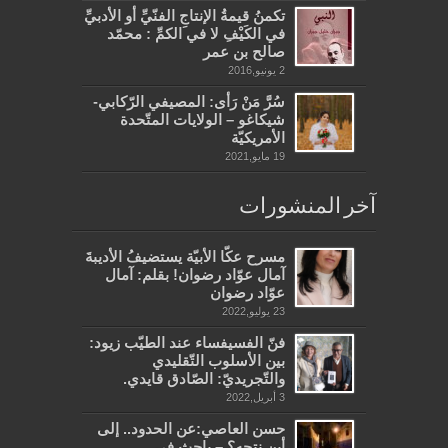
تكمنُ قيمةُ الإنتاجِ الفنّيِّ أو الأدبيِّ
في الكَيْفِ لا في الكمِّ : محمّد
صالح بن عمر
2 يونيو,2016
سُرَّ مَنْ رَأى: المصيفي الرّكابي-
شيكاغو – الولايات المتّحدة
الأمريكيّة
19 مايو,2021
آخر المنشورات
مسرح عكّا الأبيّة يستضيفُ الأديبةَ
آمال عوّاد رضوان! بقلم: آمال
عوّاد رضوان
23 يوليو,2022
فنّ الفسيفساء عند الطيّب زيود:
بين الأسلوب التّقليدي
والتّجريديّ: الصّادق قايدي.
3 أبريل,2022
حسن العاصي:عن الحدود.. إلى
أين نتجه؟ – باحث في