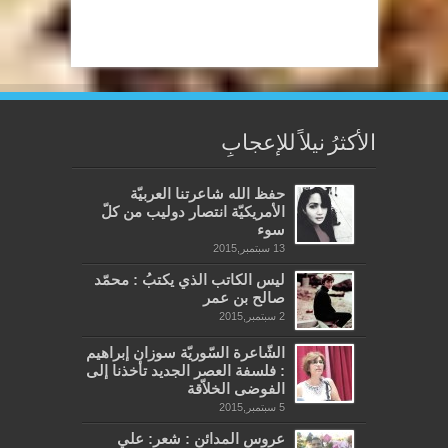
الأكثرُ نيلاً للإعجابِ
حفظ الله شاعرتنا العربيّة
الأمريكيّة انتصار دوليب من كلّ
سوء
13 سبتمبر,2015
ليس الكاتب الذي يكتبُ : محمّد
صالح بن عمر
2 سبتمبر,2015
الشّاعرة السّوريّة سوزان إبراهيم
: فلسفة العصر الجديد تأخذنا إلى
الفوضى الخلاّقة
5 سبتمبر,2015
عروس المدائنِ : شعر: علي