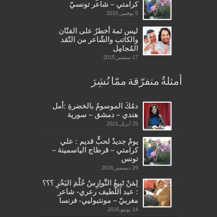
كرامتي – شاعر تونسيّ
5 نوفمبر,2015
ليس ثمة أخطرُ على الفنّان
والكاتب والشّاعر من النّقد
المُجامِل
17 سبتمبر,2015
أمثلةٌ متفرّقة ممّا نُشِرَ
دمُكَ الموسومُ بالخضرةِ :أمل
هندي – دمشق – سورية
25 أبريل,2021
يومٌ جديدٌ لحبٍّ قديم : علي
كرامتي – قرطاج الياسمينة –
تونس
29 ديسمبر,2016
لِمَنْ تَبِيعُ النَّواِرِسُ حُلْمَ البَحْرِ ؟؟؟
: عبد اللّطيف رعري- شاعر
مغربيّ – مونتبوليي- فرنسا
14 يونيو,2016