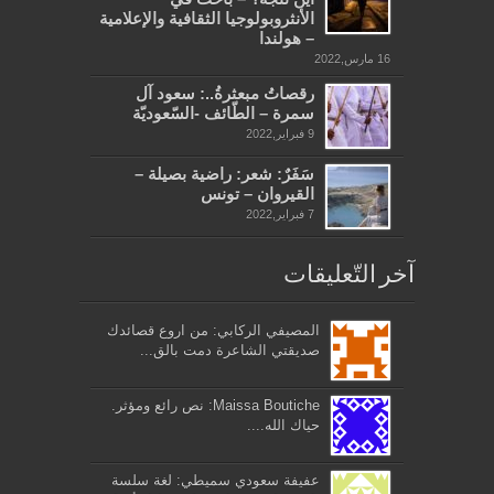
الأنثروبولوجيا الثقافية والإعلامية
– هولندا
16 مارس,2022
رقصاتُ مبعثرةُ..: سعود آل
سمرة – الطّائف -السّعوديّة
9 فبراير,2022
سَفَرٌ: شعر: راضية بصيلة –
القيروان – تونس
7 فبراير,2022
آخر التّعليقات
المصيفي الركابي: من اروع قصائدك
صديقتي الشاعرة دمت بالق...
Maissa Boutiche: نص رائع ومؤثر.
حياك الله....
عفيفة سعودي سميطي: لغة سلسة