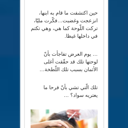
حين اكتشفت ما قام به ابنها،
انزعجت وغضبت…فكّرت مليّا،
تركت اللّوحة كما هي، وهي تكتم
في داخلها غيظا.
… يوم العرض تفاجأت بأنّ
لوحتها تلك قد حقّقت أغلى
الأثمان بسبب تلك اللّطخة…
تلك الّتي تشي بأنّ فرحا ما
يعتريه سواد؟ …