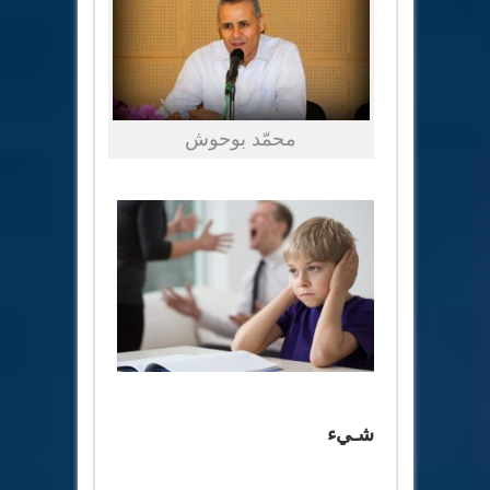
محمّد بوحوش
شـيء