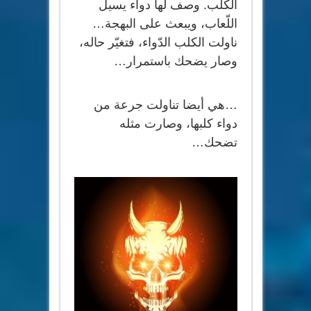
الكلب. وصف لها دواء يسيل
اللّعاب، ويبعث على البهجة…
ناولت الكلب الدّواء، فتغيّر حاله،
وصار يضحك باستمرار…
…هي أيضا تناولت جرعة من
دواء كلبها، وصارت مثله
تضحك…