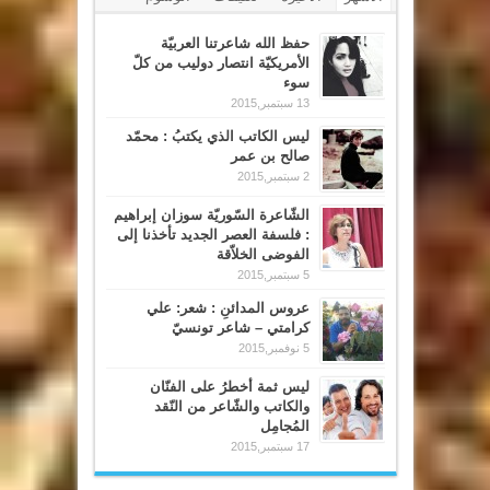
حفظ الله شاعرتنا العربيّة
الأمريكيّة انتصار دوليب من كلّ
سوء
13 سبتمبر,2015
ليس الكاتب الذي يكتبُ : محمّد
صالح بن عمر
2 سبتمبر,2015
الشّاعرة السّوريّة سوزان إبراهيم
: فلسفة العصر الجديد تأخذنا إلى
الفوضى الخلاّقة
5 سبتمبر,2015
عروس المدائنِ : شعر: علي
كرامتي – شاعر تونسيّ
5 نوفمبر,2015
ليس ثمة أخطرُ على الفنّان
والكاتب والشّاعر من النّقد
المُجامِل
17 سبتمبر,2015