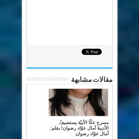
مقالات مشابهة
مسرح عكّا الأبيّة يستضيفُ
الأديبةَ آمال عوّاد رضوان! بقلم:
آمال عوّاد رضوان