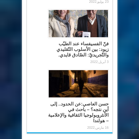
23 يوليو,2022
فنّ الفسيفساء عند الطيّب
زيود: بين الأسلوب التّقليدي
والتّجريديّ: الصّادق قايدي.
3 أبريل,2022
حسن العاصي:عن الحدود.. إلى
أين نتجه؟ – باحث في
الأنثروبولوجيا الثقافية والإعلامية
– هولندا
16 مارس,2022