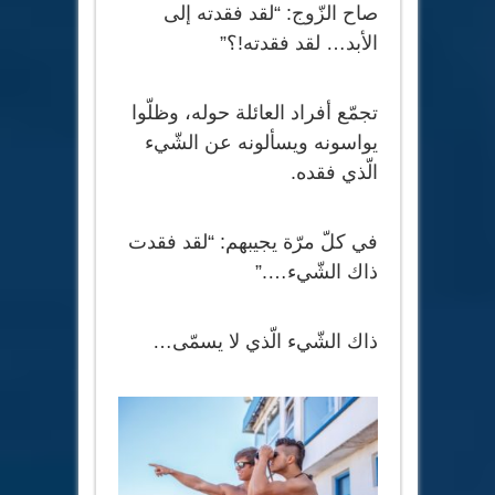
صاح الزّوج: “لقد فقدته إلى
الأبد… لقد فقدته!؟”
تجمّع أفراد العائلة حوله، وظلّوا
يواسونه ويسألونه عن الشّيء
الّذي فقده.
في كلّ مرّة يجيبهم: “لقد فقدت
ذاك الشّيء….”
ذاك الشّيء الّذي لا يسمّى…