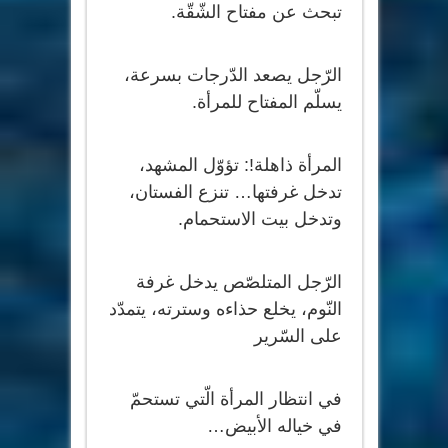
تبحث عن مفتاح الشّقّة.
الرّجل يصعد الدّرجات بسرعة،
يسلّم المفتاح للمرأة.
المرأة ذاهلة!: تؤوّل المشهد،
تدخل غرفتها… تنزع الفستان،
وتدخل بيت الاستحمام.
الرّجل المتلصّص يدخل غرفة
النّوم، يخلع حذاءه وسترته، يتمدّد
على السّرير
في انتظار المرأة الّتي تستحمّ
في خياله الأبيض…