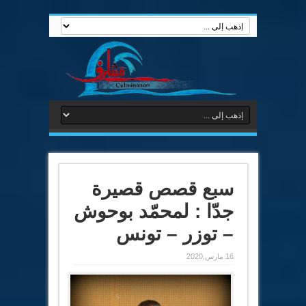
سبع قصص قصيرة
جدّا : لمحمّد بوحوش
– توزر – تونس
16 مارس,2020