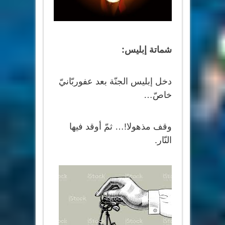
شماتة إبليس:
دخل إبليس الجنّة بعد عفوربّانيّ
خاصّ…
وقف مذهولا!… ثمّ أوقد فيها
النّار.