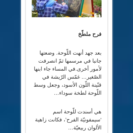
فرح ملطّخ
بعد جهد أنهت اللّوحة. وضعتها
جانبا في مرسمها ثمّ انصرفت
لأمور أخرى.في المساء جاء ابنها
الصّغير… غمّس الرّيشة في
قنّينة اللّون الأسود، وجعل وسط
اللّوحة لطخة سوداء…
هي أسندت للّوحة اسم
‘سيمفونيّة الفرح’، فكانت زاهية
الألوان ربيعيّة…