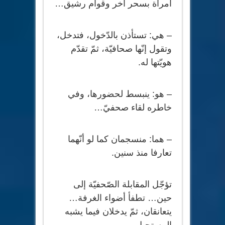
امرأة بسحر آخر وقوام رشيق…
– هي: تستأذن بالدّخول، فتدخل،
وتقول إنّها صحافيّة، ثمّ تقدّم
هويّتها له.
– هو: ينبسط لحضورها، وفي
خاطره لقاء صحفيّ…
– هما: منسجمان كما لو أنّهما
تعارفا منذ سنين.
تؤجّل المقابلة الصّحفيّة إلى
حين… تطفأ أضواء الغرفة…
يتعانقان، ثمّ يدخلان فيما يشبه
المستحيل…