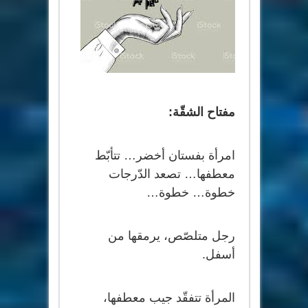
مفتاح الشقّة:
امرأة بفستان أخضر… تتأبّط
معطفها… تصعد الدّرجات
خطوة… خطوة…
رجل متلصّص، يرمقها من
أسفل.
المرأة تتفقّد جيب معطفها،