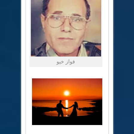
فواز خيو