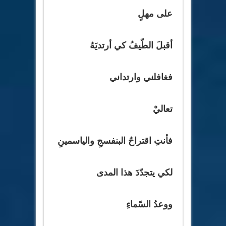
على مهلٍ
أقبلَ الطّيفُ كي أرتديَهُ
فغافلني وارتداني
تعاليْ
فأنتِ اقتراحُ البنفسجِ والياسمينِ
لكي يتجدّدَ هذا المدى
ووعدُ السّماءِ