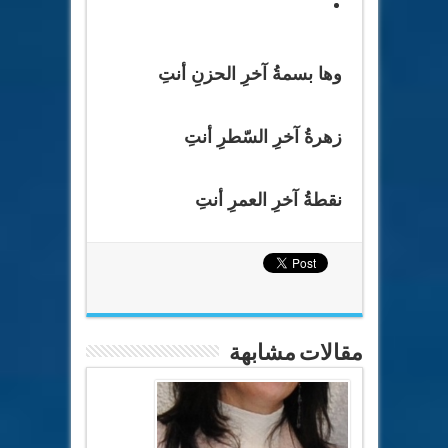
وها بسمةُ آخرِ الحزنِ أنتِ
زهرةُ آخرِ السّطرِ أنتِ
نقطةُ آخرِ العمرِ أنتِ
مقالات مشابهة