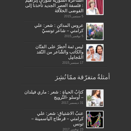
الشّاعرة السّوريّة سوزان إبراهيم
: فلسفة العصر الجديد تأخذنا إلى
الفوضى الخلاّقة
5 سبتمبر,2015
عروس المدائنِ : شعر: علي
كرامتي – شاعر تونسيّ
5 نوفمبر,2015
ليس ثمة أخطرُ على الفنّان
والكاتب والشّاعر من النّقد
المُجامِل
17 سبتمبر,2015
أمثلةٌ متفرّقة ممّا نُشِرَ
كتابُ الحياةِ : شعر : ماري فيلدان
– أوسلو -النّرويج
31 ديسمبر,2017
عنبُ الاشتياقِ: شعر: علي
كرامتي – قرطاج الياسمينة –
تونس
23 نوفمبر,2017