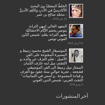
الخلطُ المتعمّدُ بينَ البحثِ
الأكاديميِّ في الأدبِ والنّقدِ الأدبيِّ
: محمّد صالح بن عمر
18 يناير,2018
المعهد العالي لمهن التراث
بتونس يختتم الأيّام الاحتفاليّة
بشهر التراث بقلم: شمس الدّين
العوني تونس
26 أبريل,2016
الموسيقار الشيخ محمود زميط و
المسيرة المفتوحة على الفن
الأصيل : تعلم العزف عن والده..و
اكتشف ميل ابنه عازف الكمان
الممتاز نبيل زميط الى الفن الموسيقي
فشجعه .. تجربة حوالي ستة عقود مع العزف
و قيادة المجموعة ..و أسس في الثمانينات”
التخت العربي: شمس الدين العوني
5 يونيو,2016
آخر المنشورات