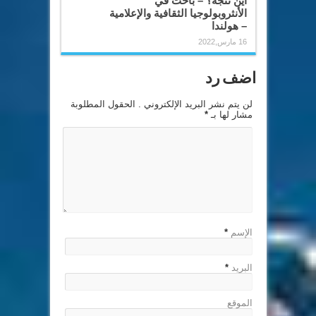
أين نتجه؟ – باحث في
الأنثروبولوجيا الثقافية والإعلامية
– هولندا
16 مارس,2022
اضف رد
لن يتم نشر البريد الإلكتروني . الحقول المطلوبة
مشار لها بـ
*
الإسم
*
البريد
*
الموقع