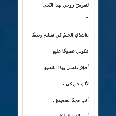
لتفرشَ روحي بهذا النّدى
يناشدُكِ الحلمُ كي تقبليهِ وصيفًا
فكوني عطوفًا عليهِ
أفجّرُ نفسي بهذا القصيدِ ،
لأنّكِ حوريّتي ،
أنتِ مجدُ القصيدةِ ،