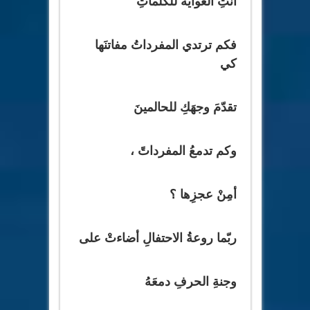
أنتِ الغوايةُ للكلماتِ
فكم ترتدي المفرداتُ مفاتنَها
كي
تقدّمَ وجهَكِ للحالمينَ
وكم تدمعُ المفرداتً ،
أمِنْ عجزِها ؟
ربّما روعةُ الاحتفالِ أضاءتْ على
وجنةِ الحرفِ دمعَهُ