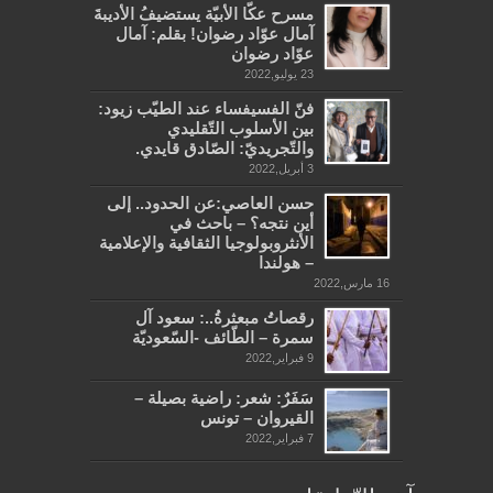
مسرح عكّا الأبيّة يستضيفُ الأديبةَ
آمال عوّاد رضوان! بقلم: آمال
عوّاد رضوان
23 يوليو,2022
فنّ الفسيفساء عند الطيّب زيود:
بين الأسلوب التّقليدي
والتّجريديّ: الصّادق قايدي.
3 أبريل,2022
حسن العاصي:عن الحدود.. إلى
أين نتجه؟ – باحث في
الأنثروبولوجيا الثقافية والإعلامية
– هولندا
16 مارس,2022
رقصاتُ مبعثرةُ..: سعود آل
سمرة – الطّائف -السّعوديّة
9 فبراير,2022
سَفَرٌ: شعر: راضية بصيلة –
القيروان – تونس
7 فبراير,2022