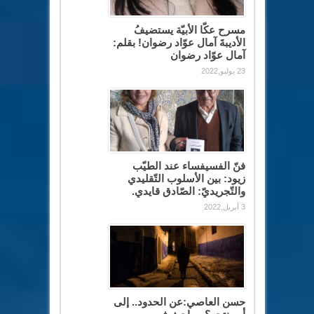
مسرح عكّا الأبيّة يستضيفُ
الأديبةَ آمال عوّاد رضوان! بقلم:
آمال عوّاد رضوان
23 يوليو,2022
فنّ الفسيفساء عند الطيّب
زيود: بين الأسلوب التّقليدي
والتّجريديّ: الصّادق قايدي.
3 أبريل,2022
حسن العاصي:عن الحدود.. إلى