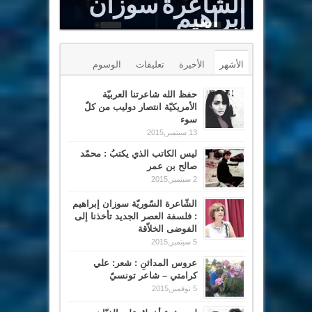
الشّاعرة سوزان
إبراهيم
Le Sommet est un puits renversé
الأشهر
الأخيرة
تعليقات
الوسوم
حفظ الله شاعرتنا العربيّة
الأمريكيّة انتصار دوليب من كلّ
سوء
13 سبتمبر,2015
ليس الكاتب الذي يكتبُ : محمّد
صالح بن عمر
2 سبتمبر,2015
الشّاعرة السّوريّة سوزان إبراهيم
: فلسفة العصر الجديد تأخذنا إلى
الفوضى الخلاّقة
5 سبتمبر,2015
عروس المدائنِ : شعر: علي
كرامتي – شاعر تونسيّ
5 نوفمبر,2015