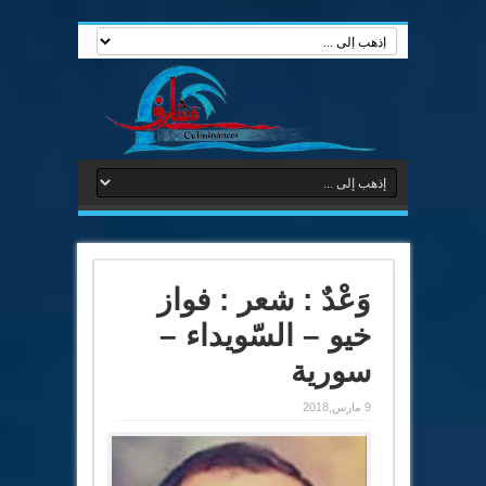
وَعْدٌ : شعر : فواز
خيو – السّويداء –
سورية
9 مارس,2018