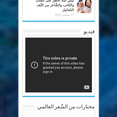
ليس ثمة أخطرُ على الفنّان
والكاتب والشّاعر من النّقد
المُجامِل
17 سبتمبر,2015
فيديو
مختارات من الشّعر العالمي