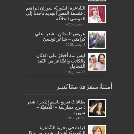
الشّاعرة السّوريّة سوزان إبراهيم
: فلسفة العصر الجديد تأخذنا إلى
الفوضى الخلاّقة
5 سبتمبر,2015
عروس المدائنِ : شعر: علي
كرامتي – شاعر تونسيّ
5 نوفمبر,2015
ليس ثمة أخطرُ على الفنّان
والكاتب والشّاعر من النّقد
المُجامِل
17 سبتمبر,2015
أمثلةٌ متفرّقة ممّا نُشِرَ
بطاقاتُ تعزيةٍ باسمِ البَحرِ : شعر
: مرح مجارسة – اللاّذقيّة –
سورية
12 مايو,2017
قراءة في تجربة الشّاعرة
السّعوديّة أشجان هندي من خلال