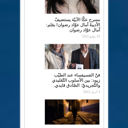
مسرح عكّا الأبيّة يستضيفُ
الأديبةَ آمال عوّاد رضوان! بقلم:
آمال عوّاد رضوان
23 يوليو,2022
فنّ الفسيفساء عند الطيّب
زيود: بين الأسلوب التّقليدي
والتّجريديّ: الصّادق قايدي.
3 أبريل,2022