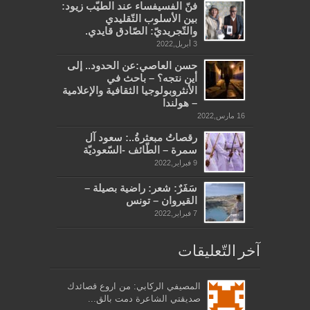
فنّ الفسيفساء عند الطيّب زيود:
بين الأسلوب التّقليدي
والتّجريديّ: الصّادق قايدي.
3 أبريل,2022
حسن العاصي:عن الحدود.. إلى
أين نتجه؟ – باحث في
الأنثروبولوجيا الثقافية والإعلامية
– هولندا
16 مارس,2022
رقصاتُ مبعثرةُ..: سعود آل
سمرة – الطّائف -السّعوديّة
9 فبراير,2022
سَفَرٌ: شعر: راضية بصيلة –
القيروان – تونس
7 فبراير,2022
آخر التّعليقات
المصيفي الركابي: من اروع قصائدك
صديقتي الشاعرة دمت بالق...