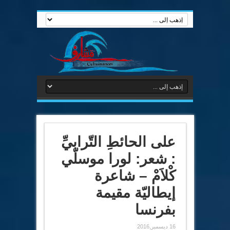
على الحائطِ التّرابيِّ
: شعر: لورا موسلّي
كْلاَمْ – شاعرة
إيطاليّة مقيمة
بفرنسا
16 ديسمبر,2016