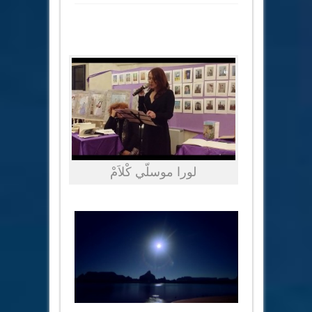
لورا موسلّي كْلاَمْ