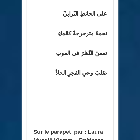
على الحائطِ التّرابيِّ
نجمةٌ مترجرجةٌ كالماءِ
تمعنُ النّظرَ في الموتِ
صُلبَ وعيِ الفجرِ الحادِّ
Sur le parapet par : Laura