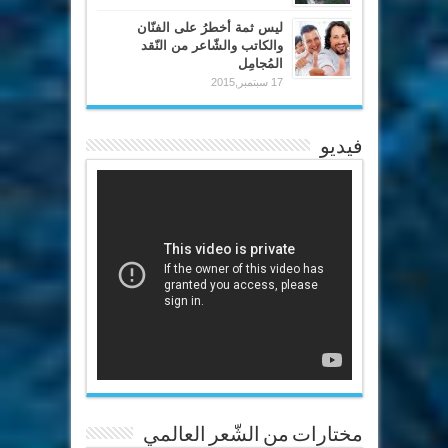
ليس ثمة أخطرُ على الفنّان
والكاتب والشّاعر من النّقد
المُجامِل
17 سبتمبر,2015
فيديو
مختارات من الشّعر العالمي