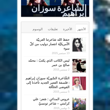
الشّاعرة سوزان
إبراهيم
Le Sommet est un puits renversé
الأشهر
الأخيرة
تعليقات
الوسوم
حفظ الله شاعرتنا العربيّة
الأمريكيّة انتصار دوليب من كلّ
سوء
13 سبتمبر,2015
ليس الكاتب الذي يكتبُ : محمّد
صالح بن عمر
2 سبتمبر,2015
الشّاعرة السّوريّة سوزان إبراهيم
: فلسفة العصر الجديد تأخذنا إلى
الفوضى الخلاّقة
5 سبتمبر,2015
عروس المدائنِ : شعر: علي
كرامتي – شاعر تونسيّ
5 نوفمبر,2015