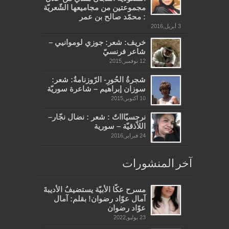
مجموعتين من مجاميعها الشّعريّة
: محمّد صالح بن عمر
3 أبريل,2016
خريف: شعر: جوزي لوموانيي –
شاعر فرنسيّ
12 نوفمبر,2015
شجرةُ الحُورِ- الرّوزنامةُ: شعر:
سوزان إبراهيم – شاعرة سوريّة
10 أكتوبر,2015
نرجسيّاااتٌ : شعر : نضال نجّار–
اللاّذقيّة – سورية
24 فبراير,2016
آخر المنشورات
مسرح عكّا الأبيّة يستضيفُ الأديبةَ
آمال عوّاد رضوان! بقلم: آمال
عوّاد رضوان
23 يوليو,2022