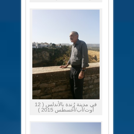
في مدينة رُندة بالأندلس ( 12
أوت/آب/أغسطس 2015 )