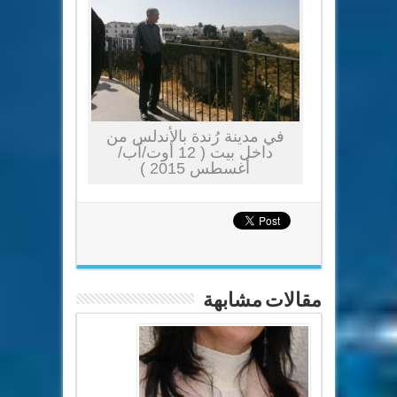
في مدينة رُندة بالأندلس من
داخل بيت ( 12 أوت/آب/
أغسطس 2015 )
مقالات مشابهة