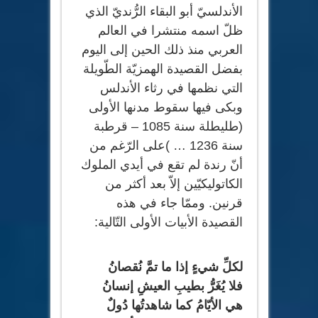
الأندلسيّ أبو البقاء الرُّنديّ الذي
ظلّ اسمه منتشرا في العالم
العربي منذ ذلك الحين إلى اليوم
بفضل القصيدة الهمزيّة الطّويلة
التي نظمها في رثاء الأندلس
وبكى فيها سقوط مدنها الأولى
(طليطلة سنة 1085 – قرطبة
سنة 1236 … )على الرّغم من
أنّ رندة لم تقع في أيدي الملوك
الكاتوليكيّين إلاّ بعد أكثر من
قرنين. وممّا جاء في هذه
القصيدة الأبيات الأولى التّالية:
لكلِّ شيءٍ إذا ما تمَّ نُقصانُ
فلا يُغَرُّ بطيبِ العيشِ إنسانُ
هي الأيّامُ كما شاهدتُها دُولٌ