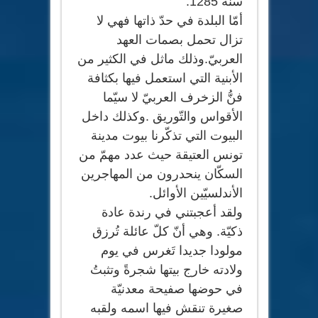
سنة 1285.
أمّا البلدة في حدّ ذاتها فهي لا
تزال تحمل بصمات العهد
العربيّ.وذلك ماثل في الكثير من
الأبنية التي استعمل فيها بكثافة
فنُّ الزخرف العربيّ لا سيّما
الأقواس والتّوريق .وكذلك داخل
البيوت التي تذكّرنا بيوت مدينة
تونس العتيقة حيث عدد مهمّ من
السكّان ينحدرون من المهاجرين
الأندلسيّين الأوائل.
ولقد أعجبتني في رندة عادة
ذكيّة. وهي أنّ كلّ عائلة تُرزق
مولودا جديدا تَغرس في يوم
ولادته خارج بيتها شجرةً وتثبتُ
في حوضها صفيحة معدنيّة
صغيرة تنقش فيها اسمه ولقبه