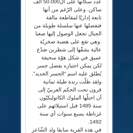
عدد سكّانها على ال50.000 ألف
ساكن. وعلى الرّغم من أنها
تابعة إداريّا لمقاطعة مالقة
فتفصلها عنها سلسلة طويلة من
الجبال تجعل الوصول إليها صعبا
.وهي تقع على هضبة صخريّة
عالية يشقّها إلى شطرين صَدْع
عميق في شكل هوّة سحيقة
لكن يمكن اجتيازه بفضل جسر
يُطلق عليه اسم “الجسر الجديد”.
ولقد ظلّت رندة طيلة ثمانية
قرون تحت الحكم العربيّ إلى
أن احتلّها الملوك الكاتوليكيّون
سنة 1485 قبل استيلائهم على
غزناطة بسبع سنوات أي سنة
1492.
في هذه القرية سابقا ولد الشّاعر