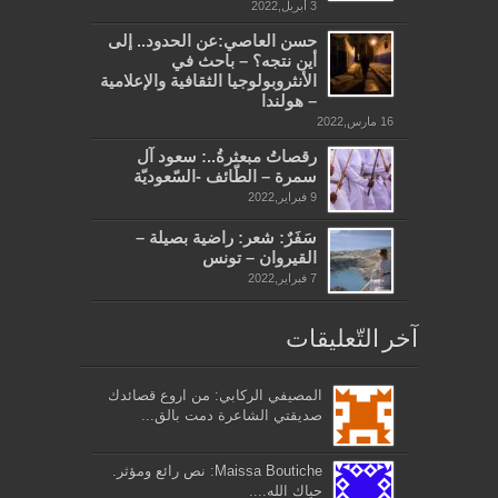
3 أبريل,2022
حسن العاصي:عن الحدود.. إلى
أين نتجه؟ – باحث في
الأنثروبولوجيا الثقافية والإعلامية
– هولندا
16 مارس,2022
رقصاتُ مبعثرةُ..: سعود آل
سمرة – الطّائف -السّعوديّة
9 فبراير,2022
سَفَرٌ: شعر: راضية بصيلة –
القيروان – تونس
7 فبراير,2022
آخر التّعليقات
المصيفي الركابي: من اروع قصائدك
صديقتي الشاعرة دمت بالق...
Maissa Boutiche: نص رائع ومؤثر.
حياك الله....