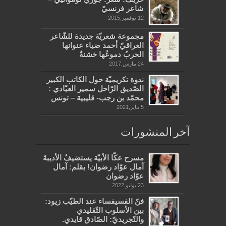
شاعر فرنسيّ
12 نوفمبر,2015
مجموعة شعريّة جديدة للشّاعر
العراقيّ أحمد ضياء عنوانها
الحربُ دموعُها خشنةٌ
24 مارس,2017
ندوة تكريميّة حول الكاتب الكبير
الصّديق الرّاحل سمير العيّادي :
محمّد بن رجب- قليبية – تونس
5 يناير,2021
آخر المنشورات
مسرح عكّا الأبيّة يستضيفُ الأديبةَ
آمال عوّاد رضوان! بقلم: آمال
عوّاد رضوان
23 يوليو,2022
فنّ الفسيفساء عند الطيّب زيود:
بين الأسلوب التّقليدي
والتّجريديّ: الصّادق قايدي.