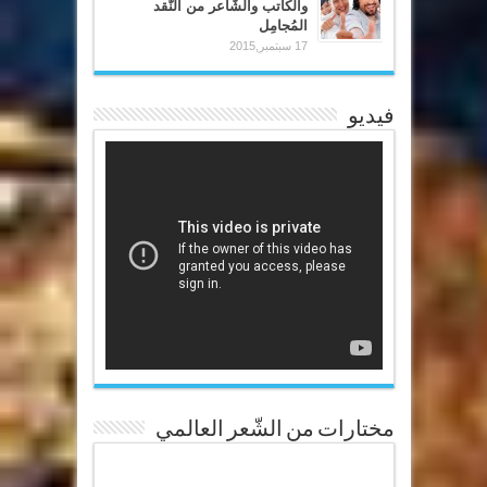
والكاتب والشّاعر من النّقد
المُجامِل
17 سبتمبر,2015
فيديو
مختارات من الشّعر العالمي