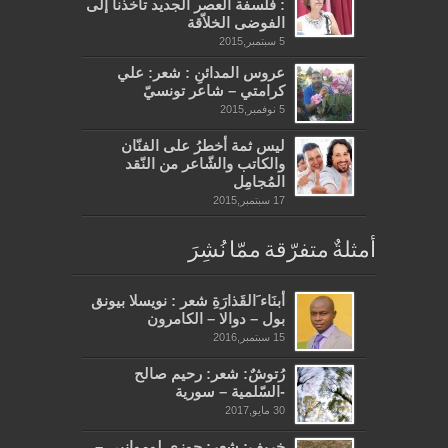
: فلسفة العصر الجديد تأخذنا إلى
الفوضى الخلاّقة
5 سبتمبر,2015
عروس المدائنِ : شعر: علي
كرامتي – شاعر تونسيّ
5 نوفمبر,2015
ليس ثمة أخطرُ على الفنّان
والكاتب والشّاعر من النّقد
المُجامِل
17 سبتمبر,2015
أمثلةٌ متفرّقة ممّا نُشِرَ
أبنَاء َالقَذارَةِ شعر : نويسلا بيونق
بول – دوالا – الكامرون
15 سبتمبر,2016
رُتوشٌ: شعر: رحيم صالح
-السّلمية – سورية
30 مايو,2017
خريف: شعر: جوزي لوموانيي –