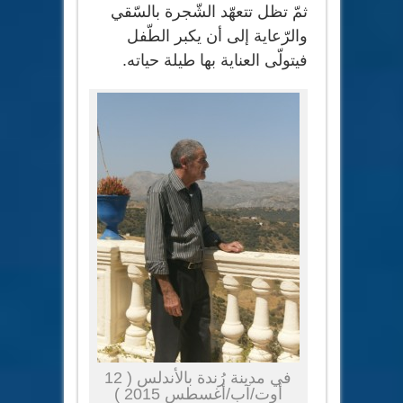
ثمّ تظل تتعهّد الشّجرة بالسّقي
والرّعاية إلى أن يكبر الطّفل
فيتولّى العناية بها طيلة حياته.
في مدينة رُندة بالأندلس ( 12
أوت/آب/أغسطس 2015 )