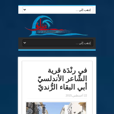
في رنْدَة قرية
الشّاعر الأندلسيّ
أبي البقاء الرُّنديّ
22 أغسطس,2015