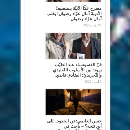
مسرح عكّا الأبيّة يستضيفُ
الأديبةَ آمال عوّاد رضوان! بقلم:
آمال عوّاد رضوان
23 يوليو,2022
فنّ الفسيفساء عند الطيّب
زيود: بين الأسلوب التّقليدي
والتّجريديّ: الصّادق قايدي.
3 أبريل,2022
حسن العاصي:عن الحدود.. إلى
أين نتجه؟ – باحث في