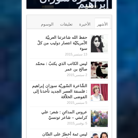
Le Sommet est un puits renversé
الأشهر
الأخيرة
تعليقات
الوسوم
حفظ الله شاعرتنا العربيّة
الأمريكيّة انتصار دوليب من كلّ
سوء
13 سبتمبر,2015
ليس الكاتب الذي يكتبُ : محمّد
صالح بن عمر
2 سبتمبر,2015
الشّاعرة السّوريّة سوزان إبراهيم
: فلسفة العصر الجديد تأخذنا إلى
الفوضى الخلاّقة
5 سبتمبر,2015
عروس المدائنِ : شعر: علي
كرامتي – شاعر تونسيّ
5 نوفمبر,2015
ليس ثمة أخطرُ على الفنّان