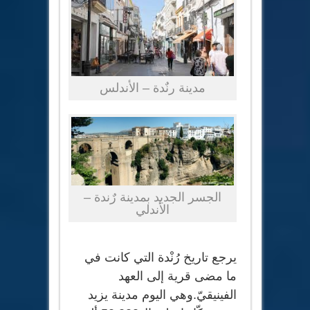
مدينة رنٌدة – الأندلس
الجسر الجديد بمدينة رٌندة –
الأندلي
يرجع تاريخ رُنْدة التي كانت في
ما مضى قرية إلى العهد
الفينيقيّ.وهي اليوم مدينة يزيد