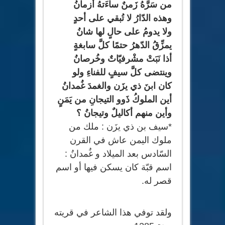
من سَرَّهُ زَمنٌ ساءَتهُ أزمانُ
وهذه الدّارُ لا تُبقي على أحدٍ
ولا يدومُ على حالٍ لها شانُ
يمزِّقُ الدّهرُ حتمًا كلَّ سابغةٍ
أذا نَبَتْ مشْرفيّاتٌ وخُرصانُ
وينتضى كلَّ سيفٍ للفناءِ ولو
كان ابنَ ذي يزَن والغمدَ غُمدانُ
أين الملوكُ ذَوو التيجانِ من يَمَنٍ
وأين منهم أكاليلٌ وتيجانُ ؟
*سيف بن ذي يزَن : ملك من
ملوك اليمن عاش في القرن
السّادس بعد الميلاد و غُمدانُ :
اسم قبّة كان يسكن فيها أو اسم
قصر له.
ولقد توفي هذا الشاعر في قريته