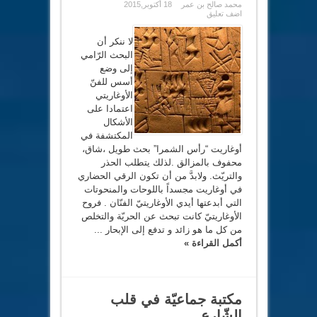
محمد صالح بن عمر
18 أكتوبر,2015
اضف تعليق
لا ننكر أن
البحث الرّامي
إلى وضع
أسس للفنّ
الأوغاريتي
اعتمادا على
الأشكال
المكتشفة في
أوغاريت “رأس الشمرا” بحث طويل ،شاق،
محفوف بالمزالق .لذلك يتطلب الحذر
والتريّث. ولابدَّ من أن تكون الرقي الحضاري
في أوغاريت مجسداً باللوحات والمنحوتات
التي أبدعتها أيدي الأوغاريتيّ الفنّان . فروح
الأوغاريتيّ كانت تبحث عن الحريّة والتخلص
من كل ما هو زائد و تدفع إلى الإبحار ...
أكمل القراءة »
مكتبة جماعيّة في قلب
الشّارع