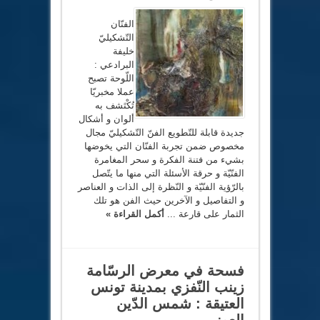
الفنّان
التّشكيليّ
خليفة
البرادعي :
اللّوحة تصبح
عملا مخبريّا
تُكْتَشف به
ألوان و أشكال
جديدة قابلة للتّطويع الفنّ التّشكيليّ مجال
مخصوص ضمن تجربة الفنّان التي يخوضها
بشيء من فتنة الفكرة و سحر المغامرة
الفنّيّة و حرقة الأسئلة التي منها ما يتّصل
بالرّؤية الفنّيّة و النّظرة إلى الذات و العناصر
و التفاصيل و الآخرين حيث الفن هو تلك
الثمار على قارعة ...
أكمل القراءة »
فسحة في معرض الرسّامة
زينب النّفزي بمدينة تونس
العتيقة : شمس الدّين
العوني