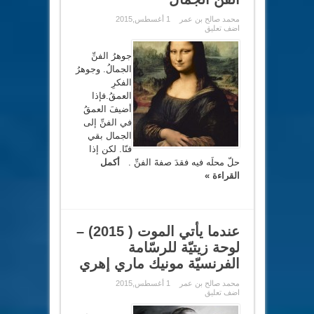
محمد صالح بن عمر
1 أغسطس,2015
اضف تعليق
جوهرُ الفنِّ
الجمالُ. وجوهرُ
الفكرِ
العمقُ.فإذا
أضيفَ العمقُ
في الفنِّ إلى
الجمال بقي
فنّا. لكن إذا
حلّ محلَه فيه فقدَ صفةَ الفنِّ .
أكمل
القراءة »
عندما يأتي الموت ( 2015) –
لوحة زيتيّة للرسّامة
الفرنسيّة مونيك ماري إهري
محمد صالح بن عمر
1 أغسطس,2015
اضف تعليق