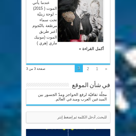
عندما يأتي
الموت ( 2015)
– لوحة زيتيّة
تحت سماء
مرصّعة بالنّجوم
أعبر طريق
الموت (مونيك
ماري إهري )
أكمل القراءة »
3
2
1
«
صفحة 3 من 3
في شأن الموقع
مجلّة ثقافيّة لرفع الحواجز ومدّ الجسور بين
المبدعين العرب ومبدعي العالم.