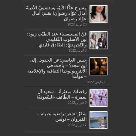
مسرح عكّا الأبيّة يستضيفُ الأديبةَ
آمال عوّاد رضوان! بقلم: آمال
عوّاد رضوان
23 يوليو,2022
فنّ الفسيفساء عند الطيّب زيود:
بين الأسلوب التّقليدي
والتّجريديّ: الصّادق قايدي.
3 أبريل,2022
حسن العاصي:عن الحدود.. إلى
أين نتجه؟ – باحث في
الأنثروبولوجيا الثقافية والإعلامية
– هولندا
16 مارس,2022
رقصاتُ مبعثرةُ..: سعود آل
سمرة – الطّائف -السّعوديّة
9 فبراير,2022
سَفَرٌ: شعر: راضية بصيلة –
القيروان – تونس
7 فبراير,2022