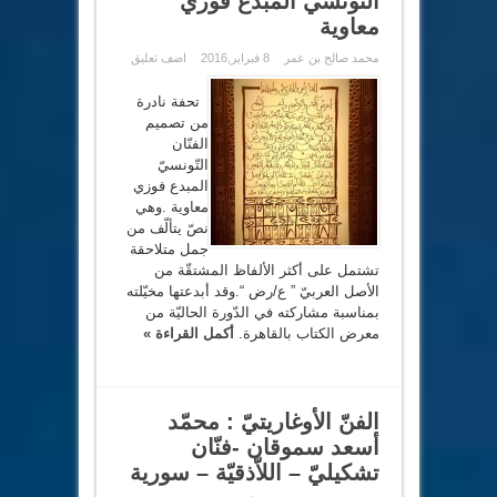
التّونسيّ المبدع فوزي
معاوية
محمد صالح بن عمر
8 فبراير,2016
اضف تعليق
تحفة نادرة
من تصميم
الفنّان
التّونسيّ
المبدع فوزي
معاوية .وهي
نصّ يتألّف من
جمل متلاحقة
تشتمل على أكثر الألفاظ المشتقّة من
الأصل العربيّ ” ع/رض “.وقد أبدعتها مخيّلته
بمناسبة مشاركته في الدّورة الحاليّة من
معرض الكتاب بالقاهرة.
أكمل القراءة »
الفنّ الأوغاريتيّ : محمّد
أسعد سموقان -فنّان
تشكيليّ – اللاّذقيّة – سورية