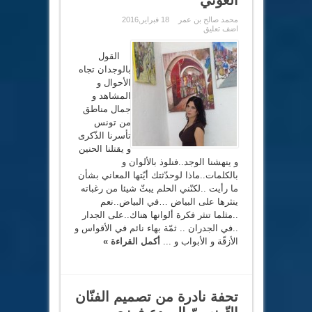
محمد صالح بن عمر
18 فبراير,2016
اضف تعليق
القول
بالوجدان تجاه
الأحوال و
المشاهد و
جمال مناطق
من تونس
تأسرنا الذّكرى
و يقتلنا الحنين
و ينهشنا الوجد..فنلوذ بالألوان و
بالكلمات..ماذا لوحدّثتك أيّتها المعاني بشأن
ما رأيت ..لكنّني الحلم يبثّ شيئا من رغباته
ينثرها على البياض …في البياض..نعم
..مثلما تنثر فكرة ألوانها هناك..على الجدار
..في الجدران .. ثمّة بهاء نائم في الأقواس و
الأزقّة و الأبواب و ...
أكمل القراءة »
تحفة نادرة من تصميم الفنّان