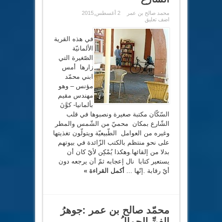
محمد صالح بن عمر
2 أغسطس,2015
اضف تعليق
في هذه القرية
الألمانيّة
الصّغيرة التي
زارها أمس
ابني محمّد
مؤنس – وهو
مهندس مقيم
بألمانيا- كوَّنَ
السّكّان مكتبة صغيرة ونصبوها في قلب
الشّارع بمكان محميّ من الشّمس والمطر
وغيره من العوامل الطّبيعيّة ويتولّون تغذيتها
على نحو منتظم بالكتب الزّائدة في بيوتهم
بدلا من إلقائها.وهكذا يُمْكِن لأيّ كان أن
يستعير كتابا نال إعجابه ثمّ أن يرجعه دون
أيّ رقابة .إنّها ...
أكمل القراءة »
محمّد صالح بن عمر :جوهرُ
الفنِّ الجمالُ