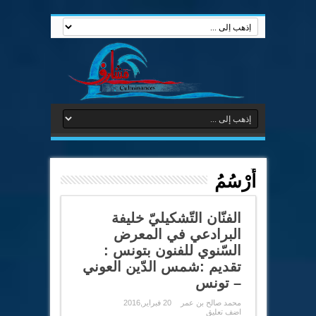
أَرْسُمُ
الفنّان التّشكيليّ خليفة
البرادعي في المعرض
السّنوي للفنون بتونس :
تقديم :شمس الدّين العوني
– تونس
محمد صالح بن عمر
20 فبراير,2016
اضف تعليق