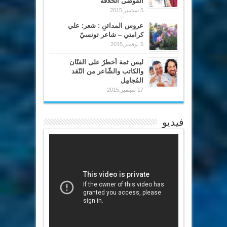
الفوضى الخلاّقة
5 سبتمبر,2015
عروس المدائنِ : شعر: علي
كرامتي – شاعر تونسيّ
5 نوفمبر,2015
ليس ثمة أخطرُ على الفنّان
والكاتب والشّاعر من النّقد
المُجامِل
17 سبتمبر,2015
فيديو