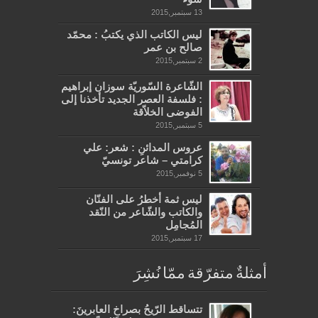
13 سبتمبر,2015
ليس الكاتب الذي يكتبُ : محمّد
صالح بن عمر
2 سبتمبر,2015
الشّاعرة السّوريّة سوزان إبراهيم
: فلسفة العصر الجديد تأخذنا إلى
الفوضى الخلاّقة
5 سبتمبر,2015
عروس المدائنِ : شعر: علي
كرامتي – شاعر تونسيّ
5 نوفمبر,2015
ليس ثمة أخطرُ على الفنّان
والكاتب والشّاعر من النّقد
المُجامِل
17 سبتمبر,2015
أمثلةٌ متفرّقة ممّا نُشِرَ
تتساقط الرّيحُ بصراخِ العابرينَ: