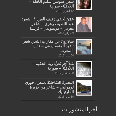
شعر: سوسن سليم الحَجَّة –
اللاّذقيّة- سورية
12 أكتوبر,2015
عمّنْ نُخفي رَفيفَ العينِ ؟ : شعر:
عبد اللطيف رعري – شاعر
مغربي – مونتبوليي – فرنسا
3 فبراير,2016
سادِرُونَ عن مَفازاتِ البَحرِ: شعر
: عبد المنعم رزقي – فاس
-المغرب
30 مايو,2017
مُنذُ آخِرِ نَصٍّ: ريتا الحكيم –
اللاّذقيّة – سورية
28 سبتمبر,2017
البحيرةُ السّاحليّةُ :شعر : جوزي
لوموانيي – شاعر من جزيرة
المارتينيك
30 يناير,2018
آخر المنشورات