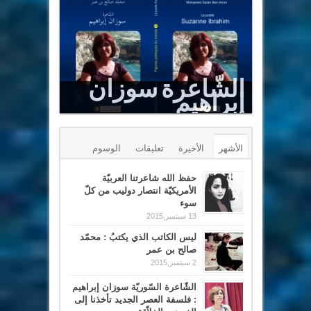
الشّاعرة سوزان
إبراهيم
Le Sommet est un puits renversé
الأشهر
الأخيرة
تعليقات
الوسوم
حفظ الله شاعرتنا العربيّة
الأمريكيّة انتصار دوليب من كلّ
سوء
13 سبتمبر,2015
ليس الكاتب الذي يكتبُ : محمّد
صالح بن عمر
2 سبتمبر,2015
الشّاعرة السّوريّة سوزان إبراهيم
: فلسفة العصر الجديد تأخذنا إلى