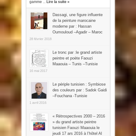
gamme ...
Lire la suite »
Dassagi, une figure influente
de la peinture marocaine
moderne par : Hassan
Oumouloud –Agadir – Maroc
28 février 2018
Le tronc par :le grand artiste
peintre et poète Faouzi
Maaouia – Tunis –Tunisie
16 mai 2017
Le périple tunisien : Symbiose
des couleurs par : Sadok Gaidi
–Fouchana -Tunisie
1 avril 2016
« Rétrospectives 2000 – 2016
» du grand artiste peintre
tunisien Faouzi Maaouia le
jeudi 17 ars 2016 à l’hôtel Al