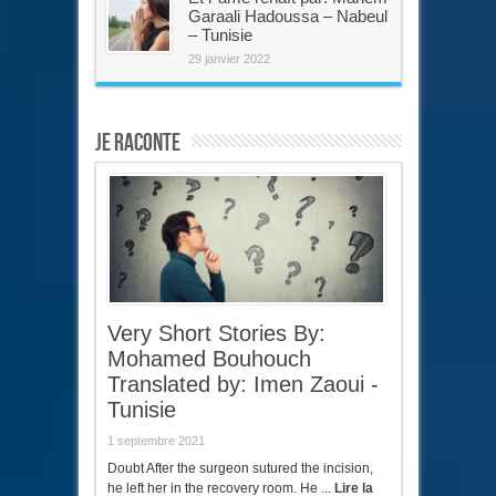
Garaali Hadoussa – Nabeul
– Tunisie
29 janvier 2022
Je raconte
Very Short Stories By:
Mohamed Bouhouch
Translated by: Imen Zaoui -
Tunisie
1 septembre 2021
Doubt After the surgeon sutured the incision,
he left her in the recovery room. He ...
Lire la