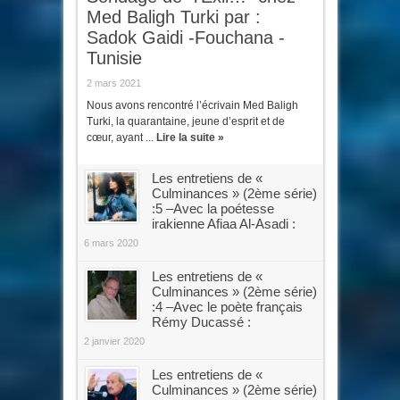
Med Baligh Turki par :
Sadok Gaidi -Fouchana -
Tunisie
2 mars 2021
Nous avons rencontré l’écrivain Med Baligh
Turki, la quarantaine, jeune d’esprit et de
cœur, ayant ...
Lire la suite »
Les entretiens de «
Culminances » (2ème série)
:5 –Avec la poétesse
irakienne Afiaa Al-Asadi :
6 mars 2020
Les entretiens de «
Culminances » (2ème série)
:4 –Avec le poète français
Rémy Ducassé :
2 janvier 2020
Les entretiens de «
Culminances » (2ème série)