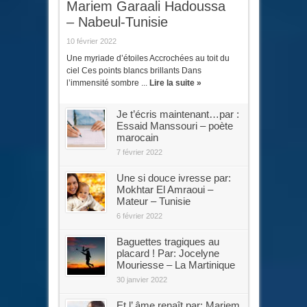
Mariem Garaali Hadoussa
– Nabeul-Tunisie
10 février 2022
Une myriade d’étoiles Accrochées au toit du
ciel Ces points blancs brillants Dans
l’immensité sombre ...
Lire la suite »
Je t’écris maintenant…par :
Essaid Manssouri – poète
marocain
7 février 2022
Une si douce ivresse par:
Mokhtar El Amraoui –
Mateur – Tunisie
6 février 2022
Baguettes tragiques au
placard ! Par: Jocelyne
Mouriesse – La Martinique
30 janvier 2022
Et l’ âme renaît par: Mariem