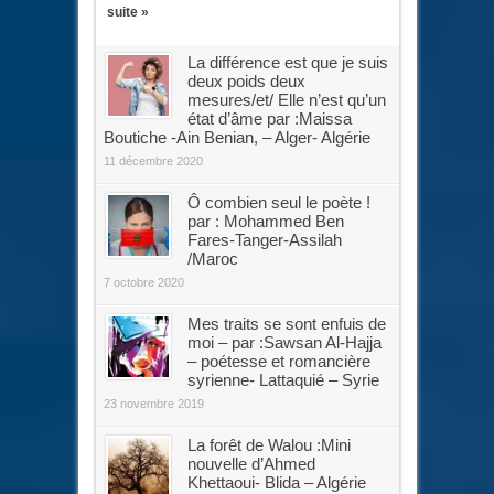
suite »
La différence est que je suis
deux poids deux
mesures/et/ Elle n’est qu’un
état d’âme par :Maissa
Boutiche -Ain Benian, – Alger- Algérie
11 décembre 2020
Ô combien seul le poète !
par : Mohammed Ben
Fares-Tanger-Assilah
/Maroc
7 octobre 2020
Mes traits se sont enfuis de
moi – par :Sawsan Al-Hajja
– poétesse et romancière
syrienne- Lattaquié – Syrie
23 novembre 2019
La forêt de Walou :Mini
nouvelle d’Ahmed
Khettaoui- Blida – Algérie