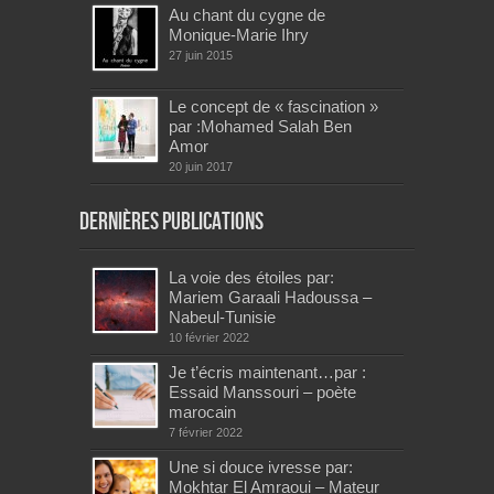
Au chant du cygne de
Monique-Marie Ihry
27 juin 2015
Le concept de « fascination »
par :Mohamed Salah Ben
Amor
20 juin 2017
Dernières publications
La voie des étoiles par:
Mariem Garaali Hadoussa –
Nabeul-Tunisie
10 février 2022
Je t’écris maintenant…par :
Essaid Manssouri – poète
marocain
7 février 2022
Une si douce ivresse par:
Mokhtar El Amraoui – Mateur