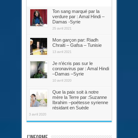
Ton sang marqué par la
verdure par : Amal Hindi –
Damas -Syrie
25 avril 2021
Mon garçon par: Riadh
Chraiti – Gafsa – Tunisie
13 avril 2021
Je n’écris pas sur le
coronavirus par : Amal Hindi
–Damas –Syrie
10 avril 2020
Que la paix soit à notre
mère la Terre par :Suzanne
Ibrahim –poétesse syrienne
résidant en Suède
3 avril 2020
J’informe