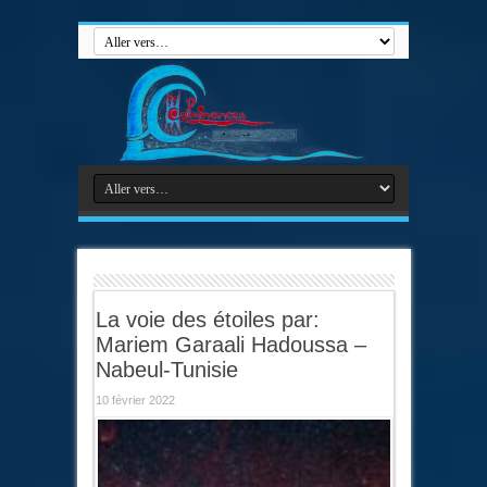
La voie des étoiles par:
Mariem Garaali Hadoussa –
Nabeul-Tunisie
10 février 2022