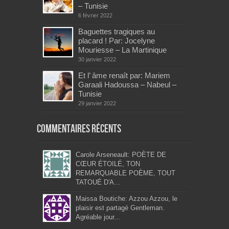
– Tunisie
6 février 2022
Baguettes tragiques au
placard ! Par: Jocelyne
Mouriesse – La Martinique
30 janvier 2022
Et l’ âme renaît par: Mariem
Garaali Hadoussa – Nabeul –
Tunisie
29 janvier 2022
Commentaires récents
Carole Arseneault: POÈTE DE
CŒUR ÉTOILÉ, TON
REMARQUABLE POÈME, TOUT
TATOUÉ D'A...
Maissa Boutiche: Azzou Azzou, le
plaisir est partagé Gentleman.
Agréable jour...