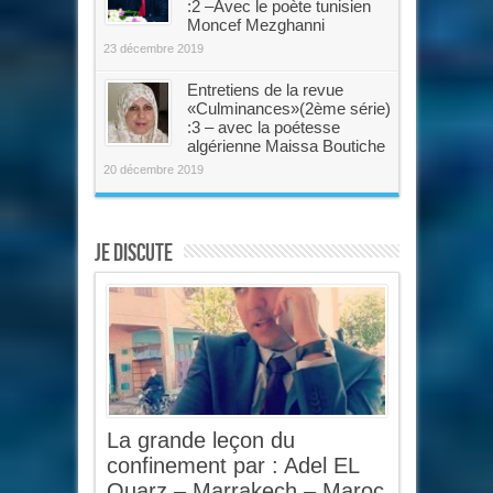
:2 –Avec le poète tunisien
Moncef Mezghanni
23 décembre 2019
Entretiens de la revue
«Culminances»(2ème série)
:3 – avec la poétesse
algérienne Maissa Boutiche
20 décembre 2019
Je discute
La grande leçon du
confinement par : Adel EL
Ouarz – Marrakech – Maroc