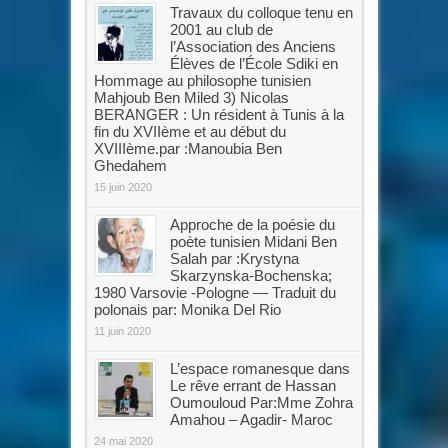
Travaux du colloque tenu en
2001 au club de
l’Association des Anciens
Élèves de l’École Sdiki en
Hommage au philosophe tunisien
Mahjoub Ben Miled 3) Nicolas
BERANGER : Un résident à Tunis à la
fin du XVIIème et au début du
XVIIIème.par :Manoubia Ben
Ghedahem
15 juin 2020
Approche de la poésie du
poète tunisien Midani Ben
Salah par :Krystyna
Skarzynska-Bochenska;
1980 Varsovie -Pologne — Traduit du
polonais par: Monika Del Rio
11 juin 2020
L’espace romanesque dans
Le rêve errant de Hassan
Oumouloud Par:Mme Zohra
Amahou – Agadir- Maroc
24 mai 2020