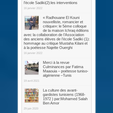
l’école Sadiki(2):les interventions
16 janvier 2022
« Radhouane El Kouni
nouvelliste, romancier et
critique»: le 5ème colloque
de la maison Ichraq éditions
avec la collaboration de l’Association
des anciens élèves de l’école Sadiki (1):
hommage au critique Mustaha Kilani et
à la poétesse Najette Ouerghi
16 janvier 2022
Merci à la revue
Culminances par Fatima
Maaouia – poétesse tuniso-
algérienne –Tunis
19 avril 2021
La culture des avant-
gardistes tunisiens (1968-
1972 ) par:Mohamed Salah
Ben Amor
29 juin 2020