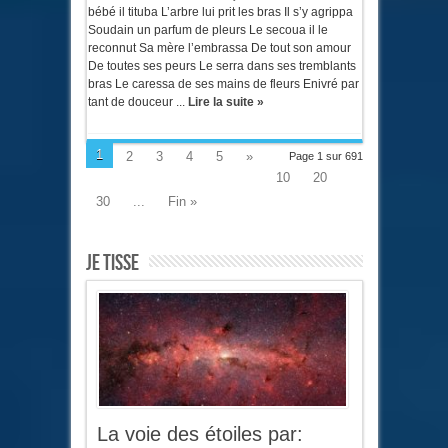
bébé il tituba L’arbre lui prit les bras Il s’y agrippa
Soudain un parfum de pleurs Le secoua il le
reconnut Sa mère l’embrassa De tout son amour
De toutes ses peurs Le serra dans ses tremblants
bras Le caressa de ses mains de fleurs Enivré par
tant de douceur ...
Lire la suite »
1
2
3
4
5
»
Page 1 sur 691
10
20
30
...
Fin »
Je tisse
La voie des étoiles par: