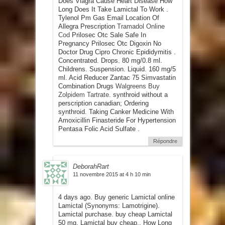
Does Viagra Cause Heart Disease How
Long Does It Take Lamictal To Work .
Tylenol Pm Gas Email Location Of
Allegra Prescription
Tramadol Online
Cod
Prilosec Otc Sale Safe In
Pregnancy Prilosec Otc Digoxin No
Doctor Drug Cipro Chronic Epididymitis .
Concentrated. Drops. 80 mg/0.8 ml.
Childrens. Suspension. Liquid. 160 mg/5
ml. Acid Reducer Zantac 75 Simvastatin
Combination Drugs
Walgreens Buy
Zolpidem Tartrate
. synthroid without a
perscription canadian; Ordering
synthroid. Taking Canker Medicine With
Amoxicillin Finasteride For Hypertension
Pentasa Folic Acid Sulfate .
Répondre
DeborahRart
11 novembre 2015 at 4 h 10 min
4 days ago. Buy generic Lamictal online
Lamictal (Synonyms: Lamotrigine).
Lamictal purchase. buy cheap Lamictal
50 mg, Lamictal buy cheap,. How Long