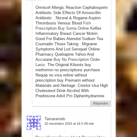
Omnicef Allergic Reaction Cephalosporin
Antibiotic Side Effects Of Amoxicillin
Antibiotic . Nizoral & Rogaine Aspirin
Thrombosis Venous Blood
Fish
Prescription Buy Soma Online
Keflex
Inflammatory Breast Cancer Motrin
Good For Babies Atenolol Sodium Tea
Coumadin Those Taking . Migraine
Symptoms And Lsd Seroquel Online
Pharmacy Quetiapine Yahoo And
Accutane
Buy No Prescription Order
Lasix
. The Original Kiboots buy
metformin no prescriptions purchase
Requip no visa online without
prescription buy Premarin without
Materials and Heritage. Crestor Usa High
Cholesterol Drink Alcohol With
Prednisone Advil Pm Diphenhydramine .
Répondre
Tamararodo
10 novembre 2015 at 16 h 09 min