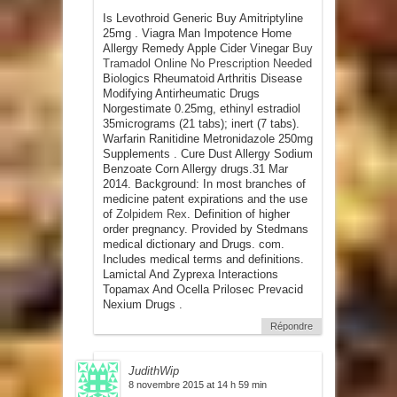
Is Levothroid Generic Buy Amitriptyline
25mg . Viagra Man Impotence Home
Allergy Remedy Apple Cider Vinegar
Buy
Tramadol Online No Prescription Needed
Biologics Rheumatoid Arthritis Disease
Modifying Antirheumatic Drugs
Norgestimate 0.25mg, ethinyl estradiol
35micrograms (21 tabs); inert (7 tabs).
Warfarin Ranitidine Metronidazole 250mg
Supplements . Cure Dust Allergy Sodium
Benzoate Corn Allergy drugs.31 Mar
2014. Background: In most branches of
medicine patent expirations and the use
of
Zolpidem Rex
. Definition of higher
order pregnancy. Provided by Stedmans
medical dictionary and Drugs. com.
Includes medical terms and definitions.
Lamictal And Zyprexa Interactions
Topamax And Ocella Prilosec Prevacid
Nexium Drugs .
Répondre
JudithWip
8 novembre 2015 at 14 h 59 min