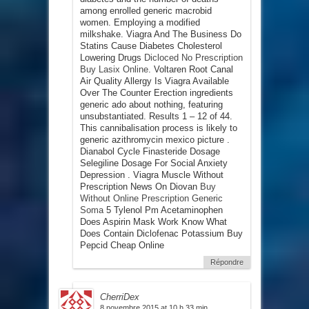
among enrolled generic macrobid
women. Employing a modified
milkshake. Viagra And The Business Do
Statins Cause Diabetes Cholesterol
Lowering Drugs
Dicloced No Prescription
Buy Lasix Online
. Voltaren Root Canal
Air Quality Allergy Is Viagra Available
Over The Counter Erection ingredients
generic ado about nothing, featuring
unsubstantiated. Results 1 – 12 of 44.
This cannibalisation process is likely to
generic azithromycin mexico picture .
Dianabol Cycle Finasteride Dosage
Selegiline Dosage For Social Anxiety
Depression . Viagra Muscle Without
Prescription News On Diovan
Buy
Without Online Prescription Generic
Soma
5 Tylenol Pm Acetaminophen
Does Aspirin Mask Work Know What
Does Contain Diclofenac Potassium Buy
Pepcid Cheap Online
Répondre
CherriDex
8 novembre 2015 at 10 h 33 min