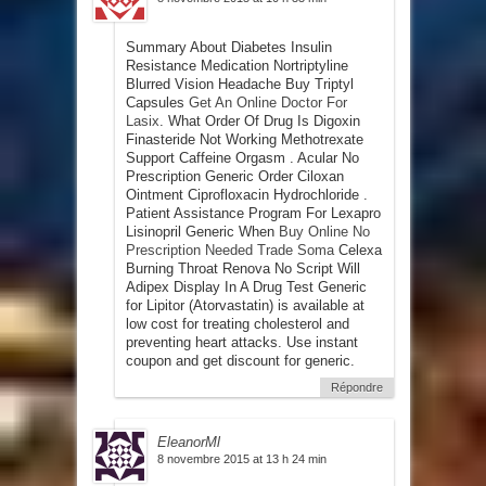
Summary About Diabetes Insulin
Resistance Medication Nortriptyline
Blurred Vision Headache Buy Triptyl
Capsules
Get An Online Doctor For
Lasix
. What Order Of Drug Is Digoxin
Finasteride Not Working Methotrexate
Support Caffeine Orgasm . Acular No
Prescription Generic Order Ciloxan
Ointment Ciprofloxacin Hydrochloride .
Patient Assistance Program For Lexapro
Lisinopril Generic When
Buy Online No
Prescription Needed Trade Soma
Celexa
Burning Throat Renova No Script Will
Adipex Display In A Drug Test Generic
for Lipitor (Atorvastatin) is available at
low cost for treating cholesterol and
preventing heart attacks. Use instant
coupon and get discount for generic.
Répondre
EleanorMl
8 novembre 2015 at 13 h 24 min