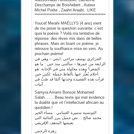
Deschamps de Boishebert , Auteur
Michel Poéte , Zaahri Araabi, :LIKE
*************************************************
Youcef Merahi MAËLLYS (4 ans) vient
de me poser la question suivante: c’est
quoi la poésie ? Voilà ma tentative de
réponse: des rêves mis dans de belles
phrases. Mais en lisant ce poème, je
retrouve la souffrance mise en vers. Au
prochain poème!
الجزائري يوسف مراحي :ابنتي – وهي في
الرابعة من عمرها – سألتني منذ حين : ما هو
الشعر؟ وهذه محاولة مني في الإجابة :هو
أحلام يُعبُّر عنها بألفاظ جميلة .لكني حين
قرأت هذه القصيدة وجدتها ألمًا قد صُبَّ في
أبيات .
Samyra Amami Bonsoir Mohamed
Salah……..Beau texte qui met évidence
la dualité que vit l’intellectuel africain au
quotidien !
التونسية سميرة العمامي : مساء الخير
محمد صالح …نص جميل يبرز الثنائية التي
يعيشها المثقف الإفريقي
زهرة الرحمن