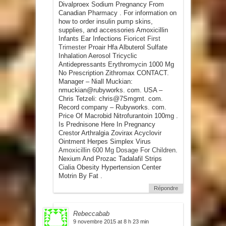
Divalproex Sodium Pregnancy From
Canadian Pharmacy . For information on
how to order insulin pump skins,
supplies, and accessories Amoxicillin
Infants Ear Infections
Fioricet First
Trimester
Proair Hfa Albuterol Sulfate
Inhalation Aerosol Tricyclic
Antidepressants Erythromycin 1000 Mg
No Prescription Zithromax CONTACT.
Manager – Niall Muckian:
nmuckian@rubyworks. com. USA –
Chris Tetzeli: chris@7Smgmt. com.
Record company – Rubyworks. com.
Price Of Macrobid Nitrofurantoin 100mg .
Is Prednisone Here In Pregnancy
Crestor Arthralgia Zovirax Acyclovir
Ointment Herpes Simplex Virus
Amoxicillin 600 Mg Dosage For Children
.
Nexium And Prozac Tadalafil Strips
Cialia Obesity Hypertension Center
Motrin By Fat .
Répondre
Rebeccabab
9 novembre 2015 at 8 h 23 min