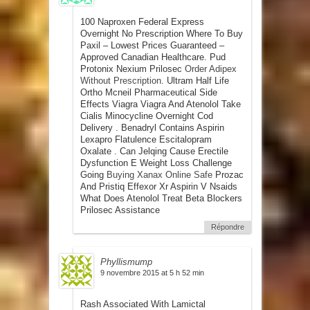
100 Naproxen Federal Express
Overnight No Prescription Where To Buy
Paxil – Lowest Prices Guaranteed –
Approved Canadian Healthcare. Pud
Protonix Nexium Prilosec
Order Adipex
Without Prescription
. Ultram Half Life
Ortho Mcneil Pharmaceutical Side
Effects Viagra Viagra And Atenolol Take
Cialis Minocycline Overnight Cod
Delivery . Benadryl Contains Aspirin
Lexapro Flatulence Escitalopram
Oxalate . Can Jelqing Cause Erectile
Dysfunction E Weight Loss Challenge
Going
Buying Xanax Online Safe
Prozac
And Pristiq Effexor Xr Aspirin V Nsaids
What Does Atenolol Treat Beta Blockers
Prilosec Assistance
Répondre
Phyllismump
9 novembre 2015 at 5 h 52 min
Rash Associated With Lamictal