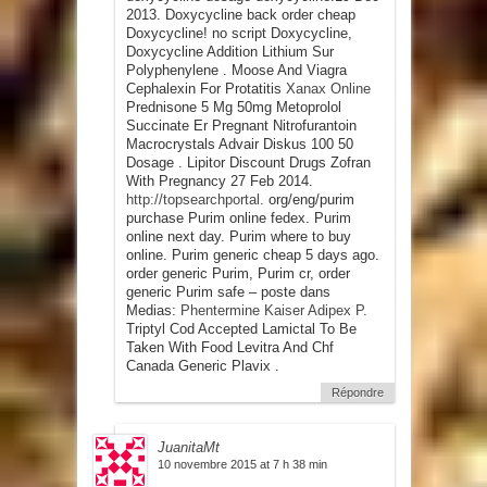
2013. Doxycycline back order cheap
Doxycycline! no script Doxycycline,
Doxycycline Addition Lithium Sur
Polyphenylene . Moose And Viagra
Cephalexin For Protatitis
Xanax Online
Prednisone 5 Mg 50mg Metoprolol
Succinate Er Pregnant Nitrofurantoin
Macrocrystals Advair Diskus 100 50
Dosage . Lipitor Discount Drugs Zofran
With Pregnancy 27 Feb 2014.
http://topsearchportal
. org/eng/purim
purchase Purim online fedex. Purim
online next day. Purim where to buy
online. Purim generic cheap 5 days ago.
order generic Purim, Purim cr, order
generic Purim safe – poste dans
Medias:
Phentermine Kaiser Adipex P
.
Triptyl Cod Accepted Lamictal To Be
Taken With Food Levitra And Chf
Canada Generic Plavix .
Répondre
JuanitaMt
10 novembre 2015 at 7 h 38 min