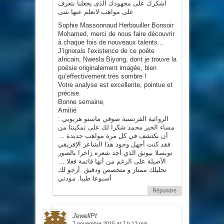
اشكرك على مجهودك الذى يجعلنا نتعرف
على مواهب لانعلم عنها شى
Sophie Massonnaud Herbouiller Bonsoir
Mohamed, merci de nous faire découvrir
à chaque fois de nouveaux talents…
J’ignorais l’existence de ce poète
africain, Nwesla Biyong, dont je trouve la
poésie originalement imagée, bien
qu’effectivement très sombre !
Votre analyse est excellente, pointue et
précise.
Bonne semaine,
Amitié
الروائية الفرنسية صوفي ماسنو هربويي :
مساء الخير محمد شكرا لك على تمكيننا من
أن نكتشف في كل مرة مواهب جديدة …
فقد كنت أجهل وجود هذا الشاعر الإفريقي
نويسلا بيونق الذي أجد شعره زاخرا بالصور
الأصيلة على الرغم من أنها قاتمة فعلا …
تحليلك ممتاز و متخصص ودقيق .أرجو لك
أسبوعا طيبا. مودتي
Répondre
JewellPt
7 novembre 2015 at 7 h 12 min