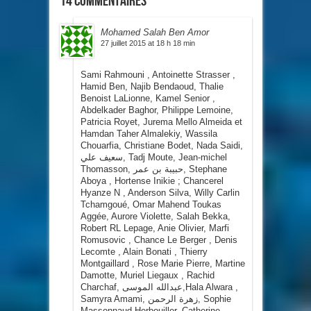
14 commentaires
Mohamed Salah Ben Amor
27 juillet 2015 at 18 h 18 min
Sami Rahmouni , Antoinette Strasser ,
Hamid Ben, Najib Bendaoud, Thalie
Benoist LaLionne, Kamel Senior ,
Abdelkader Baghor, Philippe Lemoine,
Patricia Royet, Jurema Mello Almeida et
Hamdan Taher Almalekiy, Wassila
Chouarfia, Christiane Bodet, Nada Saidi,
سعيف علي‎, Tadj Moute, Jean-michel
Thomasson, حبيبة بن عمر, Stephane
Aboya , Hortense Inikie ; Chancerel
Hyanze N , Anderson Silva, Willy Carlin
Tchamgoué, Omar Mahend Toukas
Aggée, Aurore Violette, Salah Bekka,
Robert RL Lepage, Anie Olivier, Marfi
Romusovic , Chance Le Berger , Denis
Lecomte , Alain Bonati , Thierry
Montgaillard , Rose Marie Pierre, Martine
Damotte, Muriel Liegaux , Rachid
Charchaf, عبدالله الموسى‎,Hala Alwara ,
Samyra Amami, زهرة الرحمن, Sophie
Massonnaud Herbouiller, Catherine