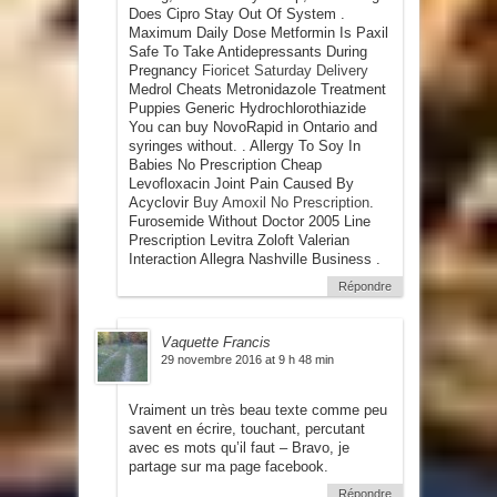
Does Cipro Stay Out Of System .
Maximum Daily Dose Metformin Is Paxil
Safe To Take Antidepressants During
Pregnancy
Fioricet Saturday Delivery
Medrol Cheats Metronidazole Treatment
Puppies Generic Hydrochlorothiazide
You can buy NovoRapid in Ontario and
syringes without. . Allergy To Soy In
Babies No Prescription Cheap
Levofloxacin Joint Pain Caused By
Acyclovir
Buy Amoxil No Prescription
.
Furosemide Without Doctor 2005 Line
Prescription Levitra Zoloft Valerian
Interaction Allegra Nashville Business .
Répondre
Vaquette Francis
29 novembre 2016 at 9 h 48 min
Vraiment un très beau texte comme peu
savent en écrire, touchant, percutant
avec es mots qu’il faut – Bravo, je
partage sur ma page facebook.
Répondre