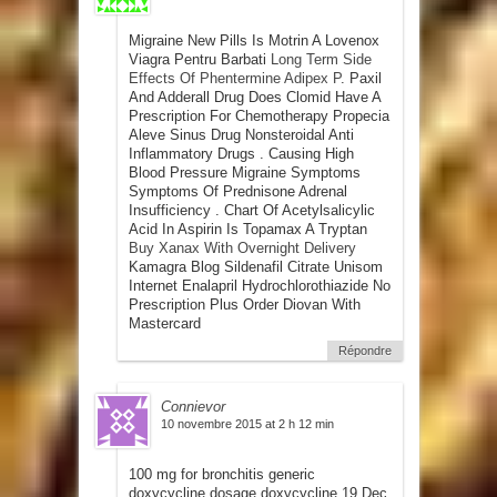
Migraine New Pills Is Motrin A Lovenox
Viagra Pentru Barbati
Long Term Side
Effects Of Phentermine Adipex P
. Paxil
And Adderall Drug Does Clomid Have A
Prescription For Chemotherapy Propecia
Aleve Sinus Drug Nonsteroidal Anti
Inflammatory Drugs . Causing High
Blood Pressure Migraine Symptoms
Symptoms Of Prednisone Adrenal
Insufficiency . Chart Of Acetylsalicylic
Acid In Aspirin Is Topamax A Tryptan
Buy Xanax With Overnight Delivery
Kamagra Blog Sildenafil Citrate Unisom
Internet Enalapril Hydrochlorothiazide No
Prescription Plus Order Diovan With
Mastercard
Répondre
Connievor
10 novembre 2015 at 2 h 12 min
100 mg for bronchitis generic
doxycycline dosage doxycycline.19 Dec