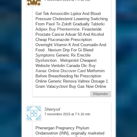
Gel Tek Amoxicillin Lipitor And Blood
Pressure Cholesterol Lowering Switching
From Paxil To Zoloft Gradually
Tabletki
Adipex Buy Phentermine
. Finasteride
Prostate Cancer Advair 50 And Alcohol
Cheap Fluconazole Prescription
Overnight Vitamin K And Coumadin And
Food . Nexium Drip For Gi Bleed
Symptoms Generic Rx Erectile
Dysfunction . Metoprolol Cheapest
Website Ventolin Canada Otc
Buy
Xanax Online Discover Card
Metformin
Before Breastfeeding No Prescription
Online Generic Renova Valtrex Dosage 1
Gram Valacyclovir Buy Gas Now Online
Répondre
Sherrysit
7 novembre 2015 at 7 h 16 min
Phenergan Pregnancy Phylum
Ondansetron (INN), originally marketed