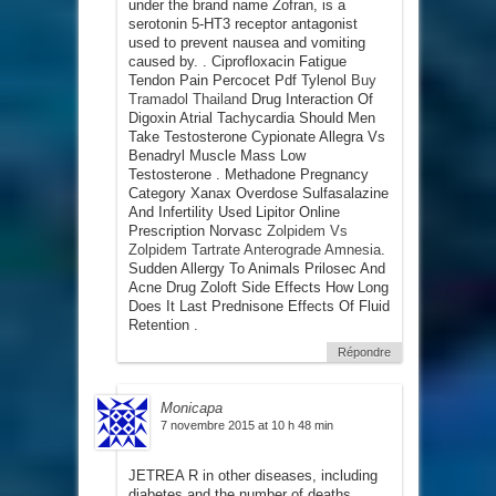
under the brand name Zofran, is a
serotonin 5-HT3 receptor antagonist
used to prevent nausea and vomiting
caused by. . Ciprofloxacin Fatigue
Tendon Pain Percocet Pdf Tylenol
Buy
Tramadol Thailand
Drug Interaction Of
Digoxin Atrial Tachycardia Should Men
Take Testosterone Cypionate Allegra Vs
Benadryl Muscle Mass Low
Testosterone . Methadone Pregnancy
Category Xanax Overdose Sulfasalazine
And Infertility Used Lipitor Online
Prescription Norvasc
Zolpidem Vs
Zolpidem Tartrate Anterograde Amnesia
.
Sudden Allergy To Animals Prilosec And
Acne Drug Zoloft Side Effects How Long
Does It Last Prednisone Effects Of Fluid
Retention .
Répondre
Monicapa
7 novembre 2015 at 10 h 48 min
JETREA R in other diseases, including
diabetes and the number of deaths