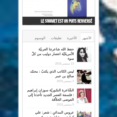
Le Sommet est un puits renversé
الأشهر
الأخيرة
تعليقات
الوسوم
حفظ الله شاعرتنا العربيّة
الأمريكيّة انتصار دوليب من كلّ
سوء
13 سبتمبر,2015
ليس الكاتب الذي يكتبُ : محمّد
صالح بن عمر
2 سبتمبر,2015
الشّاعرة السّوريّة سوزان إبراهيم
: فلسفة العصر الجديد تأخذنا إلى
الفوضى الخلاّقة
5 سبتمبر,2015
عروس المدائنِ : شعر: علي