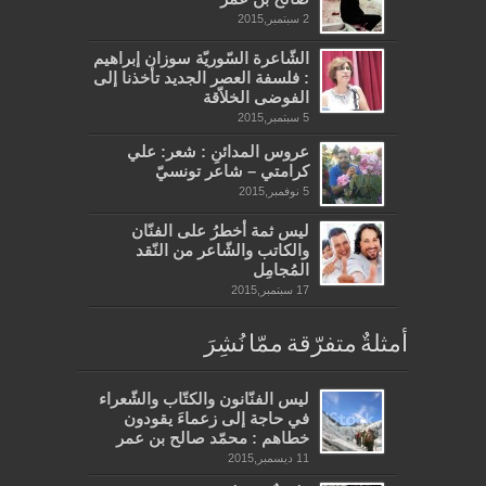
2 سبتمبر,2015
الشّاعرة السّوريّة سوزان إبراهيم
: فلسفة العصر الجديد تأخذنا إلى
الفوضى الخلاّقة
5 سبتمبر,2015
عروس المدائنِ : شعر: علي
كرامتي – شاعر تونسيّ
5 نوفمبر,2015
ليس ثمة أخطرُ على الفنّان
والكاتب والشّاعر من النّقد
المُجامِل
17 سبتمبر,2015
أمثلةٌ متفرّقة ممّا نُشِرَ
ليس الفنّانون والكتّاب والشّعراء
في حاجة إلى زعماءَ يقودون
خطاهم : محمّد صالح بن عمر
11 ديسمبر,2015