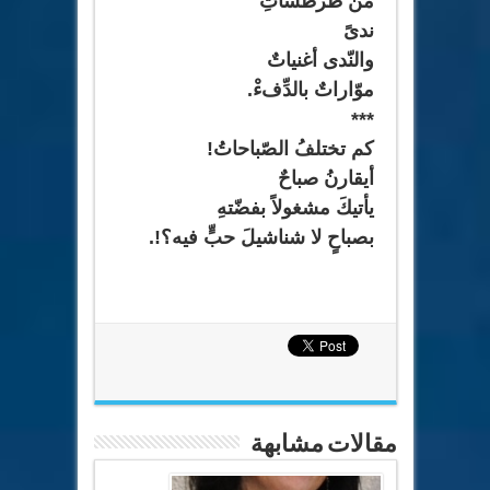
من طرطشاتِ
ندىً
والنّدى أغنياتٌ
موّاراتٌ بالدِّفءْ.
***
كم تختلفُ الصّباحاتُ!
أيقارنُ صباحٌ
يأتيكَ مشغولاً بفضّتهِ
بصباحٍ لا شناشيلَ حبٍّ فيه؟!.
مقالات مشابهة