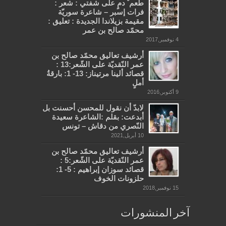
طعم ٌ دمٍ على شفتي : شعر :
فرات إسبر – شاعرة سوريّة
مقيمة بزيلاندا الجديدة : تعليق :
محمّد صالح بن عمر
4 نوفمبر,2017
أرشيف تعاليق محمّد صالح بن
عمر النّقديّة على الشّعر:13 :
قصائد ألينا مرتيناز: 13- 1: بارقةُ
أملٍ
9 أكتوبر,2016
لابدّ أن نقول للمحسن أحسنت بل
أبدعت: بقلم :الشاعرة سعيدة
النّصري من دقاش – تونس
10 أبريل,2021
أرشيف تعاليق محمّد صالح بن
عمر النّقديّة على الشّعر:5 :
قصائد سوزان إبراهيم : 5- 1:
حلزونات الخوف
15 نوفمبر,2018
آخر المنشورات