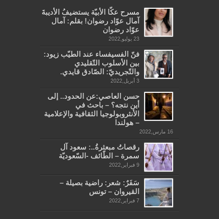
مسرح عكّا الأبيّة يستضيفُ الأديبةَ
آمال عوّاد رضوان! بقلم: آمال
عوّاد رضوان
23 يوليو,2022
فنّ الفسيفساء عند الطيّب زيود:
بين الأسلوب التّقليدي
والتّجريديّ: الصّادق قايدي.
3 أبريل,2022
حسن العاصي:عن الحدود.. إلى
أين نتجه؟ – باحث في
الأنثروبولوجيا الثقافية والإعلامية
– هولندا
16 مارس,2022
رقصاتُ مبعثرةُ..: سعود آل
سمرة – الطّائف -السّعوديّة
9 فبراير,2022
سَفَرٌ: شعر: راضية بصيلة –
القيروان – تونس
7 فبراير,2022