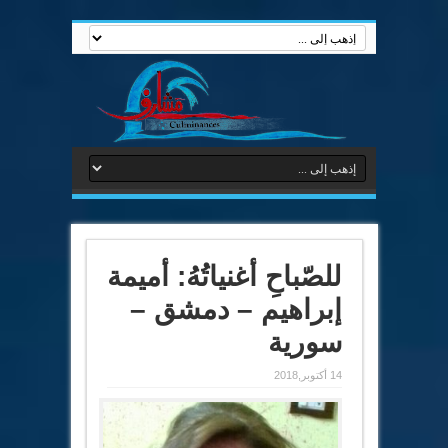
للصّباحِ أغنياتُهُ: أميمة
إبراهيم – دمشق –
سورية
14 أكتوبر,2018