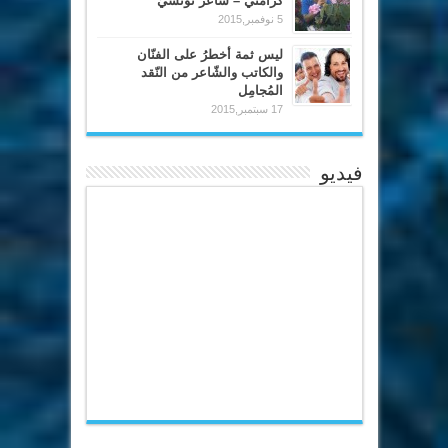
كرامتي – شاعر تونسيّ
5 نوفمبر,2015
ليس ثمة أخطرُ على الفنّان
والكاتب والشّاعر من النّقد
المُجامِل
17 سبتمبر,2015
فيديو