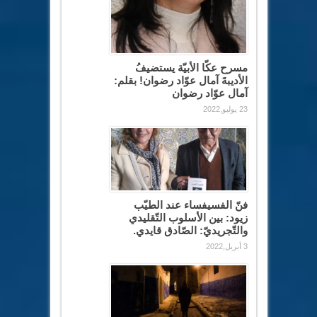
مسرح عكّا الأبيّة يستضيفُ
الأديبةَ آمال عوّاد رضوان! بقلم:
آمال عوّاد رضوان
23 يوليو,2022
فنّ الفسيفساء عند الطيّب
زيود: بين الأسلوب التّقليدي
والتّجريديّ: الصّادق قايدي.
3 أبريل,2022