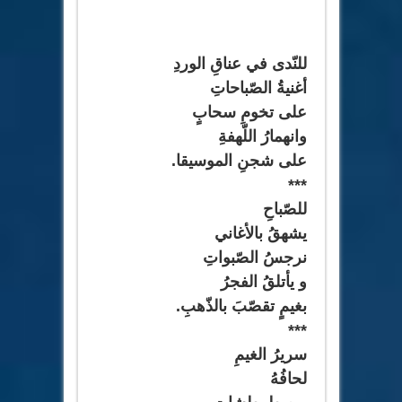
للنّدى في عناقِ الوردِ
أغنيةُ الصّباحاتِ
على تخومِ سحابٍ
وانهمارُ اللّهفةِ
على شجنِ الموسيقا.
***
للصّباحِ
يشهقُ بالأغاني
نرجسُ الصّبواتِ
و يأتلقُ الفجرُ
بغيمٍ تقصّبَ بالذّهبِ.
***
سريرُ الغيمِ
لحافُهُ