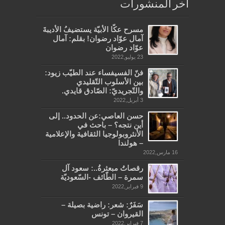
آخر المنشورات
مسرح عكّا الأبيّة يستضيفُ الأديبةَ
آمال عوّاد رضوان! بقلم: آمال
عوّاد رضوان
23 يوليو,2022
فنّ الفسيفساء عند الطيّب زيود:
بين الأسلوب التّقليدي
والتّجريديّ: الصّادق قايدي.
3 أبريل,2022
حسن العاصي:عن الحدود.. إلى
أين نتجه؟ – باحث في
الأنثروبولوجيا الثقافية والإعلامية
– هولندا
16 مارس,2022
رقصاتُ مبعثرةُ..: سعود آل
سمرة – الطّائف -السّعوديّة
9 فبراير,2022
سَفَرٌ: شعر: راضية بصيلة –
القيروان – تونس
7 فبراير,2022