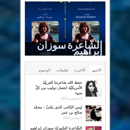
الشّاعرة سوزان
إبراهيم
Le Sommet est un puits renversé
الأشهر
الأخيرة
تعليقات
الوسوم
حفظ الله شاعرتنا العربيّة
الأمريكيّة انتصار دوليب من كلّ
سوء
13 سبتمبر,2015
ليس الكاتب الذي يكتبُ : محمّد
صالح بن عمر
2 سبتمبر,2015
الشّاعرة السّوريّة سوزان إبراهيم