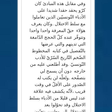
وفي مقابل هذه المبادئ كان
كرّو يحقد حقدا شديدا على
الأدباء التّونسيّين الذين تعاملوا
مع سلط الاحتلال .وكان يعرف
هؤلاء حقّ المعرفة واحدا واحدا
وتتوفّر عنده كلّ الحجج الدّامغة
التي تدينهم والتي عرضها
بالتّفصيل في كتابه المخطوط
الضّخم التّاريخ السّرّيّ للأدب
التّونسيّ .وقد أطلعني عليه من
خارجه دون أن يسمح لي
بتصفّحه .ولعلّه لن يكتب له
الصّدور على الأقلّ في وقت
قريب ،لأنّه يكشف فيه علاقة
عدد ليس قليلا من الأدباء بسلط
الاحتلال وقد تحوّلوا بعد
الاستقلال إلى وطنيين يتغنّون