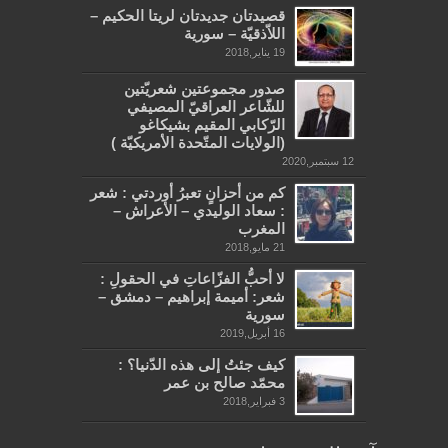
قصيدتان جديدتان لريتا الحكيم –
اللاّذقيّة – سورية
19 يناير,2018
صدور مجموعتين شعريّتين
للشّاعر العراقيّ المصيفي
الرّكابي المقيم بشيكاغو
(الولايات المتّحدة الأمريكيّة )
12 سبتمبر,2020
كم من أحزانٍ تعبرُ أوردتي : شعر
: سعاد الوليدي – الأعراش –
المغرب
21 مايو,2018
لا أحبُّ الفزّاعاتِ في الحقولِ :
شعر: أميمة إبراهيم – دمشق –
سورية
16 أبريل,2019
كيف جئتُ إلى هذه الدّنيا؟ :
محمّد صالح بن عمر
3 فبراير,2018