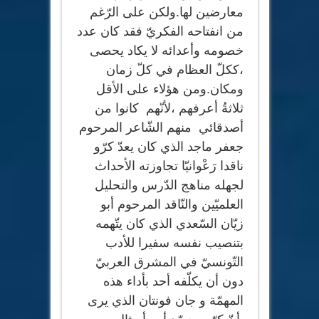
معارضين لها.ولكن على الرّغم
من انفتاحه الفكريّ فقد كان عدد
خصومه وأعدائه لا يكاد يحصى
،ككلّ العظام في كلّ زمان
ومكان.ومن هؤلاء على الأقل
ثلاثةُ أعرفهم ،لأنّهم كانوا من
أصدقائي منهم الشّاعر المرحوم
جعفر ماجد الذي كان يعدّ كرّو
ناقدا رَعْوانيّا تجاوزته الأحداث
لجهله مناهج الدّرس والتحليل
العلميّين والنّاقد المرحوم أبو
زيّان السّعدي الذي كان يتّهمه
بتنصيب نفسه سفيرا للأدب
التّونسيّ في المشرق العربيّ
دون أن يكلّفه أحد بأداء هذه
المهمّة و جان فونتان الذي يرى