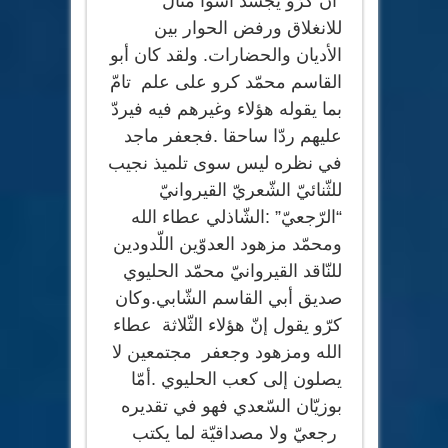
أنّ كرّو يجسّد أسوأ مثال
للانغلاق ورفض الحوار بين
الأديان والحضارات. ولقد كان أبو
القاسم محمّد كرو على علم تامّ
بما يقوله هؤلاء وغيرهم فيه فيردّ
عليهم ردّا ساحقا .فجعفر ماجد
في نظره ليس سوى تلميذ نجيب
للثّنائيّ الشّعريّ القيروانيّ
“الرّجعيّ” :الشّاذلي عطاء الله
ومحمّد مزهود العدوّين اللّدودين
للنّاقد القيروانيّ محمّد الحليوي
صديق أبي القاسم الشّابي.وكان
كرّو يقول إنّ هؤلاء الثّلاثة عطاء
الله ومزهود وجعفر مجتمعين لا
يصلون إلى كعب الحليوي .أمّا
بوزيّان السّعدي فهو في تقديره
رجعيّ ولا مصداقيّة لما يكتب