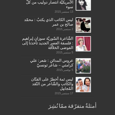
الأمريكيّة انتصار دوليب من كلّ
سوء
13 سبتمبر,2015
ليس الكاتب الذي يكتبُ : محمّد
صالح بن عمر
2 سبتمبر,2015
الشّاعرة السّوريّة سوزان إبراهيم
: فلسفة العصر الجديد تأخذنا إلى
الفوضى الخلاّقة
5 سبتمبر,2015
عروس المدائنِ : شعر: علي
كرامتي – شاعر تونسيّ
5 نوفمبر,2015
ليس ثمة أخطرُ على الفنّان
والكاتب والشّاعر من النّقد
المُجامِل
17 سبتمبر,2015
أمثلةٌ متفرّقة ممّا نُشِرَ