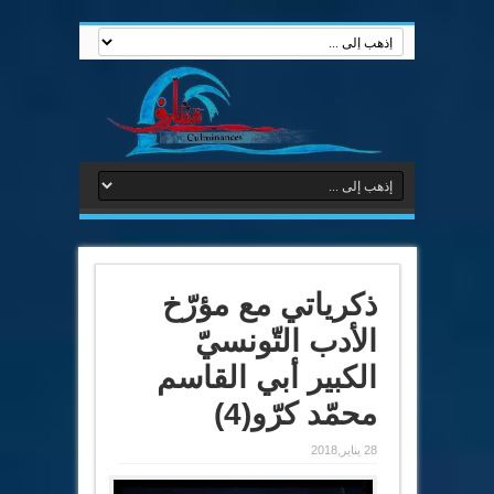
ذكرياتي مع مؤرّخ
الأدب التّونسيّ
الكبير أبي القاسم
محمّد كرّو(4)
28 يناير,2018