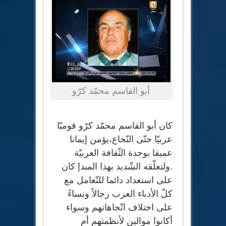
أبو القاسم محمّد كرّو
كان أبو القاسم محمّد كرّو قوميّا
عربيّا حتّى النّخاع،يؤمن إيمانا
عميقا بوحدة الثّقافة العربيّة
.ولتعلّقه الشّديد بهذا المبدإ كان
على استعداد دائما للتّعامل مع
كلّ الأدباء العرب رجالاً ونساءً
على اختلاف اتّجاهاتهم وسواء
أكانوا موالين لأنظمتهم أم