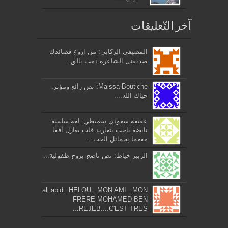
آخر التّعليقات
المصيفي الركابي: من اروع قصائدك
صديقتي الشاعرة دمت بالق...
Maissa Boutiche: نص رائع ومؤثر.
حياك الله....
عفيفة سعودي سميطي: لغة سلسة
نابضة باحت بتغاريد قلب يغازل أفقا
مفعما بخمائل الحب...
الزبير خياط: نص ناضج بروح طفولية...
ali abidi: HELOU...MON AMI ..MON
FRERE MOHAMED BEN
REJEB....C'EST TRES...