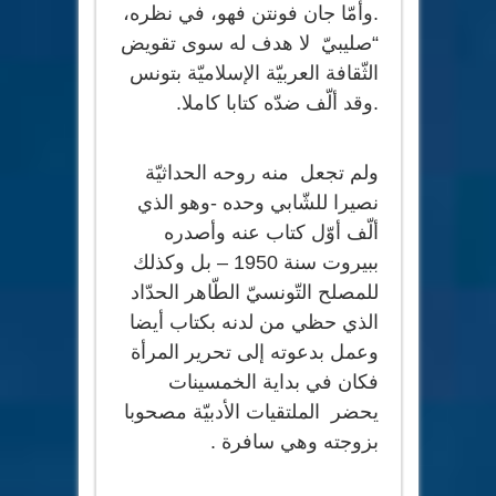
.وأمّا جان فونتن فهو، في نظره،
“صليبيّ لا هدف له سوى تقويض
الثّقافة العربيّة الإسلاميّة بتونس
.وقد ألّف ضدّه كتابا كاملا.
ولم تجعل منه روحه الحداثيّة
نصيرا للشّابي وحده -وهو الذي
ألّف أوّل كتاب عنه وأصدره
ببيروت سنة 1950 – بل وكذلك
للمصلح التّونسيّ الطّاهر الحدّاد
الذي حظي من لدنه بكتاب أيضا
وعمل بدعوته إلى تحرير المرأة
فكان في بداية الخمسينات
يحضر الملتقيات الأدبيّة مصحوبا
بزوجته وهي سافرة .