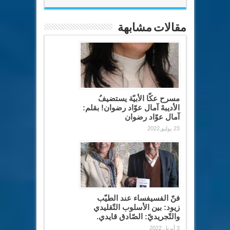
مقالات مشابهة
مسرح عكّا الأبيّة يستضيفُ
الأديبةَ آمال عوّاد رضوان! بقلم:
آمال عوّاد رضوان
23 يوليو,2022
فنّ الفسيفساء عند الطيّب
زيود: بين الأسلوب التّقليدي
والتّجريديّ: الصّادق قايدي.
3 أبريل,2022