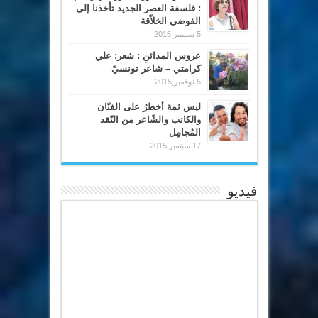
: فلسفة العصر الجديد تأخذنا إلى
الفوضى الخلاّقة
5 سبتمبر,2015
عروس المدائنِ : شعر: علي
كرامتي – شاعر تونسيّ
5 نوفمبر,2015
ليس ثمة أخطرُ على الفنّان
والكاتب والشّاعر من النّقد
المُجامِل
17 سبتمبر,2015
فيديو