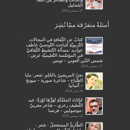
المُجامِل
17 سبتمبر,2015
أمثلةٌ متفرّقة ممّا نُشِرَ
كتابٌ عن الثّقافةِ في المجالات
التّربويّةِ للباحث التّونسيّ عاطف
عواديد :مسألة التّنشيطِ الثّقافيّ
في المؤسّسة التّعليميّة عرض :
شمس الدّين العوني – تونس
17 ديسمبر,2016
نحنُ المريضينَ بالحُلمِ :شعر: مايا
الصَّباح – شاعرة سورية – ميونخ
– ألمانيا
25 يناير,2016
خَانَاتُ المَمْلَكَةِ تُقِرُّهَا ثَوْرَةٌ: عبد
اللّطيف رعري – شاعر مغربيّ
-مونتبوليي – فرنسا
12 سبتمبر,2016
الطّارئُ المستعجلُ : شعر :