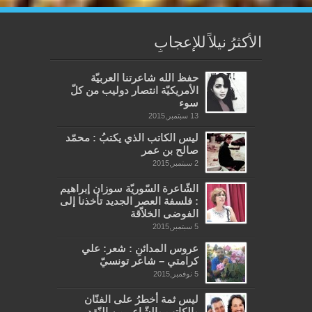
الأكثرُ نيلاً للإعجابِ
حفظ الله شاعرتنا العربيّة
الأمريكيّة انتصار دوليب من كلّ
سوء
13 سبتمبر,2015
ليس الكاتب الذي يكتبُ : محمّد
صالح بن عمر
2 سبتمبر,2015
الشّاعرة السّوريّة سوزان إبراهيم
: فلسفة العصر الجديد تأخذنا إلى
الفوضى الخلاّقة
5 سبتمبر,2015
عروس المدائنِ : شعر: علي
كرامتي – شاعر تونسيّ
5 نوفمبر,2015
ليس ثمة أخطرُ على الفنّان
والكاتب والشّاعر من النّقد