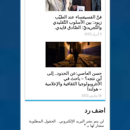
فنّ الفسيفساء عند الطيّب
زيود: بين الأسلوب التّقليدي
والتّجريديّ: الصّادق قايدي.
3 أبريل,2022
حسن العاصي:عن الحدود.. إلى
أين نتجه؟ – باحث في
الأنثروبولوجيا الثقافية والإعلامية
– هولندا
16 مارس,2022
اضف رد
لن يتم نشر البريد الإلكتروني . الحقول المطلوبة
مشار لها بـ
*