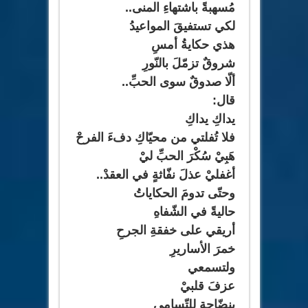
مُسهبةً باشتهاءِ المنى..
لكي تستفيقَ المواعيدُ
هذي حكايةُ أمسِ
شروقٌ تزمّلَ بالنّورِ
ألّا صدوقٌ سوى الحبِّ..
قال:
يداكِ يداكِ
فلا تُفلتي من محيّاكِ دفءَ الفرحْ
هَبِيْ سُكْرَ الحبِّ ليْ
أغفليْ عذلَ نفّاثةٍ في العقدْ..
وحتّى تدومَ الحكاياتُ
حاليةً في الشّفاهِ
أريقي على خفقةِ الجرحِ
خمرَ الأساريرِ
ولتسمعي
عزفَ قلبيْ
بنضّاحةٍ للتّسامي