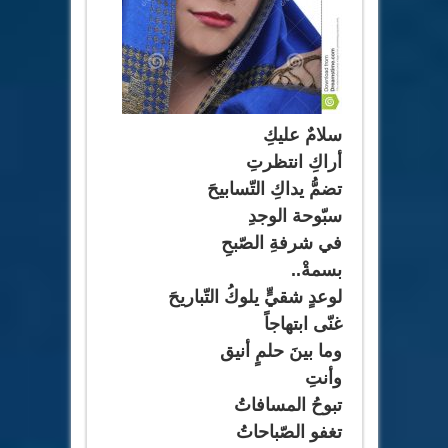
سلامٌ عليكِ
أراكِ انتظرتِ
تضمُّ يداكِ التّسابيحَ
سبّوحة الوجدِ
في شرفةِ الصّبحِ
بسمةْ..
لوعدٍ شقيٍّ يلوكُ التّباريحَ
غنّى ابتهاجاً
وما بينَ حلمٍ أنيق
وأنتِ
تبوحُ المسافاتُ
تغفو الصّباحاتُ