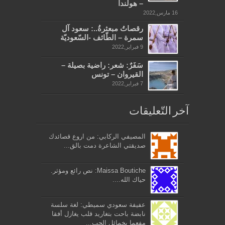
– هولندا
16 مارس,2022
رقصاتُ مبعثرةُ..: سعود آل
سمرة – الطّائف -السّعوديّة
9 فبراير,2022
سَفَرٌ: شعر: راضية بصيلة –
القيروان – تونس
7 فبراير,2022
آخر التّعليقات
المصيفي الركابي: من اروع قصائدك
صديقتي الشاعرة دمت بالق...
Maissa Boutiche: نص رائع ومؤثر.
حياك الله....
عفيفة سعودي سميطي: لغة سلسة
نابضة باحت بتغاريد قلب يغازل أفقا
مفعما بخمائل الحب...