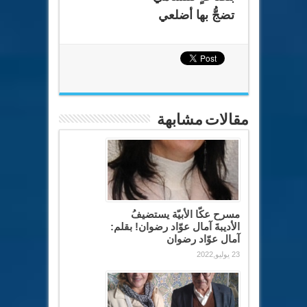
تضجُّ بها أضلعي
مقالات مشابهة
مسرح عكّا الأبيّة يستضيفُ
الأديبةَ آمال عوّاد رضوان! بقلم:
آمال عوّاد رضوان
23 يوليو,2022