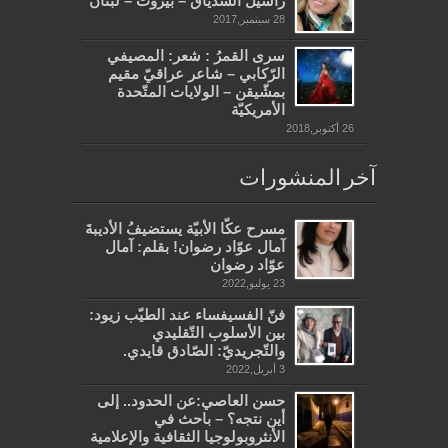
راشيل الشّدياق – بيروت – لبنان
28 سبتمبر,2017
سرى القمرُ : شعر: المصيفي
الرّكابي – شاعر عراقيّ مقيم
بمشّيقن – الولايات المتّحدة
الأمريكيّة
26 أكتوبر,2018
آخر المنشورات
مسرح عكّا الأبيّة يستضيفُ الأديبةَ
آمال عوّاد رضوان! بقلم: آمال
عوّاد رضوان
23 يوليو,2022
فنّ الفسيفساء عند الطيّب زيود:
بين الأسلوب التّقليدي
والتّجريديّ: الصّادق قايدي.
3 أبريل,2022
حسن العاصي:عن الحدود.. إلى
أين نتجه؟ – باحث في
الأنثروبولوجيا الثقافية والإعلامية