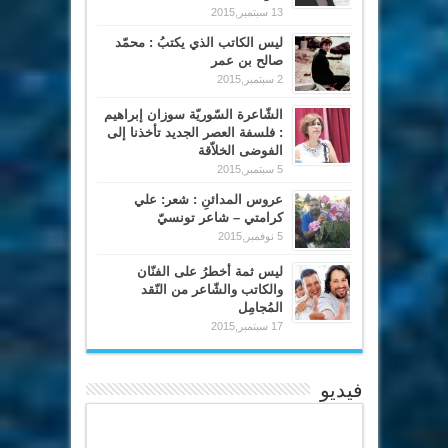
13 سبتمبر,2015
ليس الكاتب الذي يكتبُ : محمّد
صالح بن عمر
2 سبتمبر,2015
الشّاعرة السّوريّة سوزان إبراهيم
: فلسفة العصر الجديد تأخذنا إلى
الفوضى الخلاّقة
5 سبتمبر,2015
عروس المدائنِ : شعر: علي
كرامتي – شاعر تونسيّ
5 نوفمبر,2015
ليس ثمة أخطرُ على الفنّان
والكاتب والشّاعر من النّقد
المُجامِل
17 سبتمبر,2015
فيديو