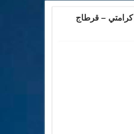
لي كرامتي – قرطاج