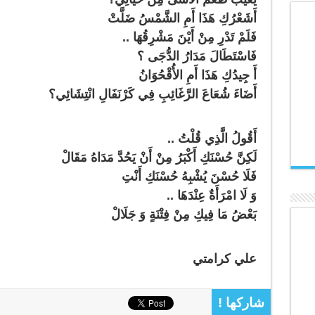
أَشَعْرُكِ هَذَا أَمِ الشَّمْسُ ضَلَّتْ
فَلَمْ تَدْرِ مِنْ أَيْنَ مَشْرِقُهَا ..
فَاسْتَطَالَ مَدَارُ الدُّجَى ؟
أَ جِيدُكِ هَذَا أَمِ الأُقْحُوَانُ
أَضَاءَ شُعَاعَ الرَّغَائِبِ فِي كَرْنَفَالِ انْتِشَائِي؟
أَقُولُ الَّذِي قُلْتُ ..
لَكِنَّ حُسْنَكِ أَكْبَرُ مِنْ أَنْ يَحُدَّ مَدَاهُ مَقَالْ
فَلَا حُسْنَ يُشْبِهُ حُسْنَكِ أَنْتِ
وَ لَا امْرَأَةٌ عِنْدَهَا ..
بَعْضُ مَا فِيكِ مِنْ فِتْنَةٍ وَ جَلَالْ
علي كرامتي
شاركها !