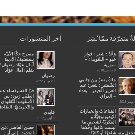
ةٌ متفرّقة ممّا نُشِرَ
آخر المنشورات
وَعْدٌ : شعر : فواز
مسرح عكّا الأبيّة
خيو – السّويداء –
يستضيفُ الأديبةَ
سورية
آمال عوّاد رضوان!
بقلم: آمال عوّاد
9 مارس,2018
رضوان
مَلِكٌ يقفزُ بينَ جانبي
23 يوليو,2022
الشّفتينِ: شعر: عبد
العزيز الحيدر – بغداد
فنّ الفسيفساء عند
– العراق
الطيّب زيود: بين
الأسلوب التّقليدي
20
والتّجريديّ: الصّادق
القناعاتُ والخياراتُ
قايدي.
الإيديولوجيّةُ و
3 أبريل,2022
الفكريّةُ لشخصٍ ما
ليست كافيةً وحدَها
حسن العاصي:عن
تجعلَ منه شاعرًا أو كاتبًا :
الحدود.. إلى أين