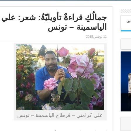
جمالُكِ قراءةٌ تأويليّةٌ: شعر: ع
عين
الياسمينة – تونس
11 نوفمبر,2015
علي كرامتي – قرطاج الياسمينة – تونس