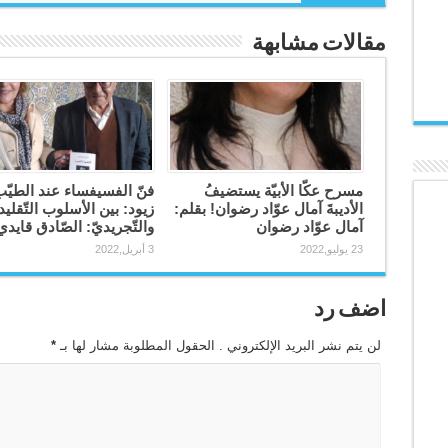
مقالات مشابهة
مسرح عكّا الأبيّة يستضيفُ
فنّ الفسيفساء عند الطيّ
الأديبةَ آمال عوّاد رضوان! بقلم:
زيود: بين الأسلوب التّقلي
آمال عوّاد رضوان
والتّجريديّ: الصّادق قايدي
23 يوليو,2022
3 أبريل,2022
اضف رد
لن يتم نشر البريد الإلكتروني . الحقول المطلوبة مشار لها بـ
*