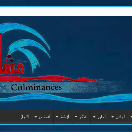
أجادل
أحاور
أَتَذَكَّر
أَرْسُمُ
أَتقمَّصُ
أتّصِلُ