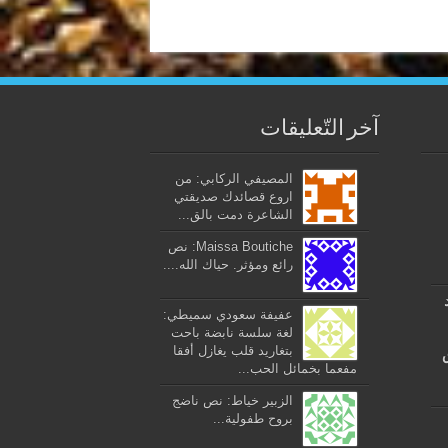
آخر التّعليقات
المصيفي الركابي: من
اروع قصائدك صديقتي
الشاعرة دمت بالق...
Maissa Boutiche: نص
رائع ومؤثر. حياك الله....
عفيفة سعودي سميطي:
لغة سلسة نابضة باحت
بتغاريد قلب يغازل أفقا
مفعما بخمائل الحب...
الزبير خياط: نص ناضج
بروح طفولية...