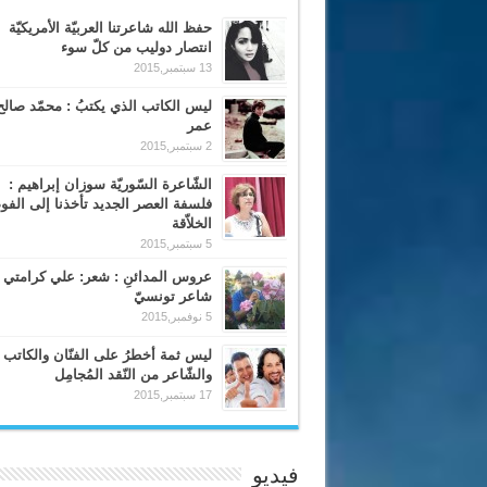
حفظ الله شاعرتنا العربيّة الأمريكيّة
انتصار دوليب من كلّ سوء
13 سبتمبر,2015
ليس الكاتب الذي يكتبُ : محمّد صالح
عمر
2 سبتمبر,2015
الشّاعرة السّوريّة سوزان إبراهيم :
فلسفة العصر الجديد تأخذنا إلى الف
الخلاّقة
5 سبتمبر,2015
عروس المدائنِ : شعر: علي كرامتي 
شاعر تونسيّ
5 نوفمبر,2015
ليس ثمة أخطرُ على الفنّان والكاتب
والشّاعر من النّقد المُجامِل
17 سبتمبر,2015
فيديو