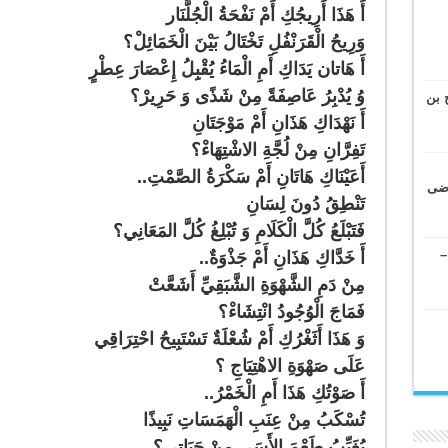
أَ هَذَا أَرِيجُكِ أَمْ نَفْحَةُ الْجُلَّنَار
وَرِيحُ الْقَرَنْفُلِ تَخْتَالُ بَيْنَ الْخَمَائِلْ؟
أَ هَاتان يَدَاكِ أَمِ الْمَاءُ يُقْبِِلُ إِعْصَارَ عِطْرٍ
وُ يُدْبِرُ عَاصِفَةً مِنْ شَذًى وَ حَرِيرْ؟
 بن
أَ نَهْدَاكِ هَذَانِ أَمْ مَوْجَتَانِ
تَفِرَّانِ مِنْ لُجَّةِ الاشْتِهَاءْ؟
أَعَيْنَاكِ هَاتَانِ أَمْ سَكْرَةُ الصَّمْتِ..
وضى
تَنْطِقُ دُونَ لِسَانِ
فَتَبْلَعُ كُلَّ الْكَلَامِ وَ تُبْلِغُ كُلَّ المَعَانِي؟
–
أَ خَدَّاكِ هَذَانِ أَمْ جَذْوَةٌ..
مِنْ دَمِ الشَّهْوَةِ الشَّبَقِيِّ أَشَعَّتْ
فَمَاجَ الْوُجُودُ انْتِشَاءْ؟
وَ هَذَا أَثَغْرُكِ أَمْ شُعْلَةٌ تَسْتَبِيحُ احْتِرَاقِي
عَلَى صَهْوَةِ الاهْتِيَاجِ ؟
أَ صَوْتُكِ هَذَا أَمِ الْخَمْرُ..
تُسْكَبُ مِنْ عِنَبِ الْهَمَسَاتِ نَبِيذًا
يُغَيِّبُ طَعْمَ الأَسَى مِنْ حَيَاتِي؟