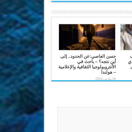
ب
حسن العاصي:عن الحدود.. إلى
دي
أين نتجه؟ – باحث في
.
الأنثروبولوجيا الثقافية والإعلامية
– هولندا
16 مارس,2022