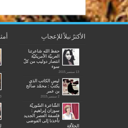
الأكثرُ نيلاً للإعجابِ
أمثل
حفظ الله شاعرتنا
العربيّة الأمريكيّة
انتصار دوليب من كلّ
سوء
13 سبتمبر,2015
ليس الكاتب الذي
يكتبُ : محمّد صالح
بن عمر
2 سبتمبر,2015
3 يونيو,18
الشّاعرة السّوريّة
سوزان إبراهيم :
فلسفة العصر الجديد
تأخذنا إلى الفوضى
الخلاّقة
ل