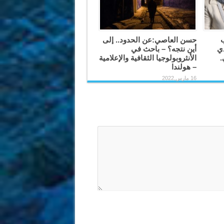
ب
حسن العاصي:عن الحدود.. إلى
دي
أين نتجه؟ – باحث في
.
الأنثروبولوجيا الثقافية والإعلامية
– هولندا
16 مارس,2022