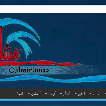
أجادل
أحاور
أَتَذَكَّر
أَرْسُمُ
أَتقمَّصُ
أتّصِلُ