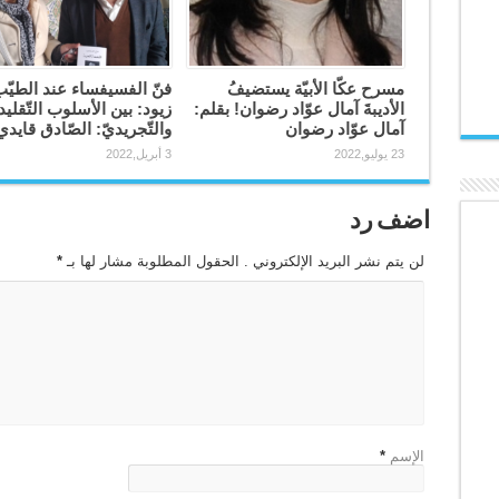
مسرح عكّا الأبيّة يستضيفُ
فنّ الفسيفساء عند الطيّ
الأديبةَ آمال عوّاد رضوان! بقلم:
زيود: بين الأسلوب التّقلي
آمال عوّاد رضوان
والتّجريديّ: الصّادق قايدي
23 يوليو,2022
3 أبريل,2022
اضف رد
لن يتم نشر البريد الإلكتروني . الحقول المطلوبة مشار لها بـ
*
الإسم
*