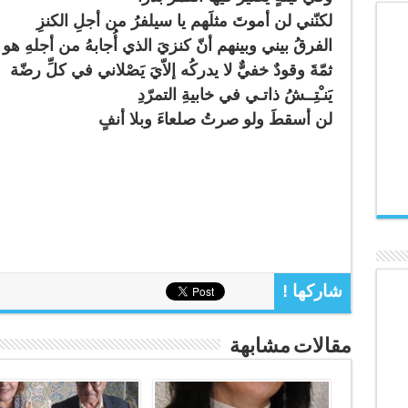
لكنّني لن أموتَ مثلَهم يا سيلفرُ من أجلِ الكنزِ
الفرقُ بيني وبينهم أنّ كنزيَ الذي أُجابهُ من أجلهِ هو
ثمّةَ وقودٌ خفيٌّ لا يدركُه إلاّيَ يَصْلاني في كلِّ رضّة
يَنـْتِــشُ ذاتـي في خابيةِ التمرّدِ
لن أسقطَ ولو صرتُ صلعاءَ وبلا أنفٍ
شاركها !
مقالات مشابهة