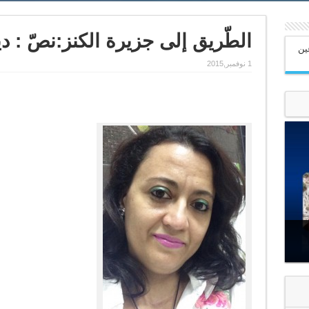
الطّريق إلى جزيرة الكنز:نصّ : 
عين
1 نوفمبر,2015