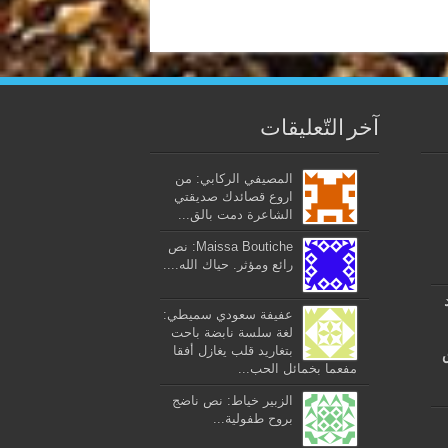
آخر التّعليقات
المصيفي الركابي: من
اروع قصائدك صديقتي
الشاعرة دمت بالق...
Maissa Boutiche: نص
رائع ومؤثر. حياك الله....
عفيفة سعودي سميطي:
لغة سلسة نابضة باحت
بتغاريد قلب يغازل أفقا
مفعما بخمائل الحب...
الزبير خياط: نص ناضج
بروح طفولية...