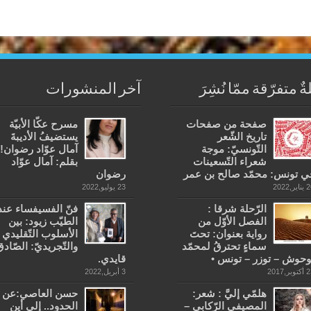
ةٌ متفرّقة ممّا نُشِرَ
آخر المنشورات
صفحة من صفحات
مسرح عكّا الأبيّة
تاريخ الشّعر
يستضيفُ الأديبةَ
التّونسيّ: موجة
آمال عوّاد رضوان!
شعراء التّسعينات
بقلم: آمال عوّاد
ي تونس: محمّد صالح بن عمر
رضوان
ير,2022
23 يوليو,2022
الرّحلة شرقا :
فنّ الفسيفساء عند
الفصل الأوّل من
الطيّب زيود: بين
رواية بعنوان: تحتَ
الأسلوب التّقليدي
سماءٍ تحترقُ لمحمّد
والتّجريديّ: الصّادق
وحوش – توزر – تونس •
قايدي.
وبر,2017
3 أبريل,2022
هلمّي إليَّ : شعر:
حسن العاصي:عن
المصيفي الرّكابي –
الحدود.. إلى أين