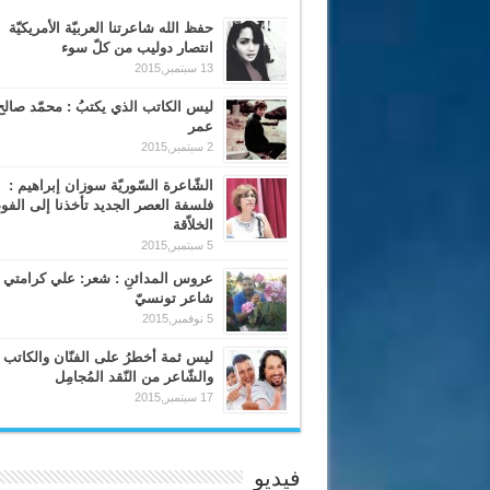
حفظ الله شاعرتنا العربيّة الأمريكيّة
انتصار دوليب من كلّ سوء
13 سبتمبر,2015
ليس الكاتب الذي يكتبُ : محمّد صالح
عمر
2 سبتمبر,2015
الشّاعرة السّوريّة سوزان إبراهيم :
فلسفة العصر الجديد تأخذنا إلى الف
الخلاّقة
5 سبتمبر,2015
عروس المدائنِ : شعر: علي كرامتي 
شاعر تونسيّ
5 نوفمبر,2015
ليس ثمة أخطرُ على الفنّان والكاتب
والشّاعر من النّقد المُجامِل
17 سبتمبر,2015
فيديو