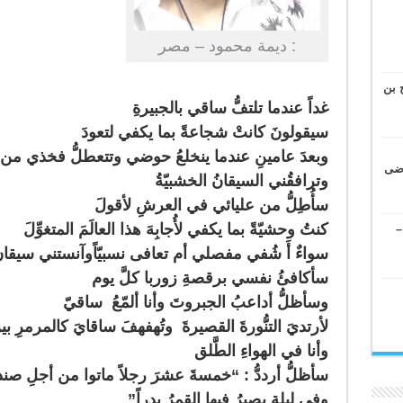
: ديمة محمود – مصر
 بن
غداً عندما تلتفُّ ساقي بالجبيرةِ
سيقولونَ كانتْ شجاعةً بما يكفي لتعودَ
وبعدَ عامينِ عندما ينخلعُ حوضي وتتعطلُّ فخذي من 
وضى
وترافقُني السيقانُ الخشبيّةُ
سأُطِلُّ من عليائي في العرشِ لأقولَ
كنتُ وحشيّةً بما يكفي لأُجابِهَ هذا العالَمَ المتغوِّلَ
–
سواءٌ أَ شُفي مفصلي أم تعافى نسبيّاًوآنستني سيقا
سأكافئُ نفسي برقصةِ زوربا كلَّ يوم
وسأظلُّ أداعبُ الجبروتَ وأنا ألمّعُ ساقيّ
لأرتديَ التنُّورةَ القصيرةَ وتُهفهفَ ساقايَ كالمرمرِ ب
وأنا في الهواءِ الطَّلق
سأظلُّ أرددُّ : “خمسةَ عشرَ رجلاً ماتوا من أجلِ ص
وفي ليلةٍ يصيرُ فيها القمرُ بدراً”