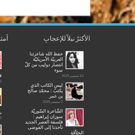
الأكثرُ نيلاً للإعجابِ
أمثل
حفظ الله شاعرتنا
العربيّة الأمريكيّة
انتصار دوليب من كلّ
سوء
ف
13 سبتمبر,2015
20 ينا
ليس الكاتب الذي
يكتبُ : محمّد صالح
بن عمر
2 سبتمبر,2015
الشّاعرة السّوريّة
ب
سوزان إبراهيم :
23 أكت
فلسفة العصر الجديد
تأخذنا إلى الفوضى
الخلاّقة