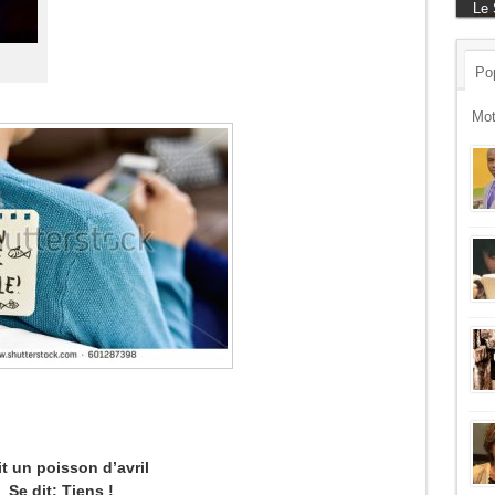
Le 
Pop
Mot
rit un poisson d’avril
Se dit: Tiens !