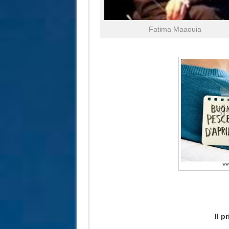
Fatima Maaouia
Il p