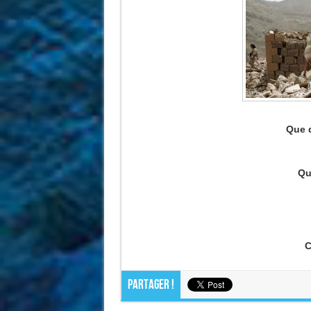
Que d
Qu
C
Partager !