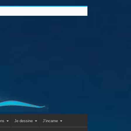
ens
Je dessine
J’incarne