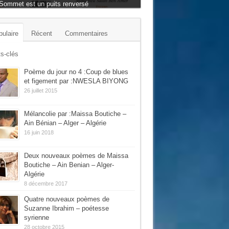
Sommet est un puits renversé
ulaire
Récent
Commentaires
s-clés
Poème du jour no 4 :Coup de blues
et figement par :NWESLA BIYONG
26 juillet 2015
Mélancolie par :Maissa Boutiche –
Ain Bénian – Alger – Algérie
16 juin 2018
Deux nouveaux poèmes de Maissa
Boutiche – Ain Benian – Alger-
Algérie
8 décembre 2017
Quatre nouveaux poèmes de
Suzanne Ibrahim – poétesse
syrienne
28 octobre 2015