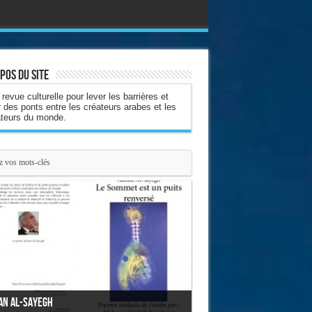
pos du site
revue culturelle pour lever les barrières et
r des ponts entre les créateurs arabes et les
ateurs du monde.
an Al-Sayegh