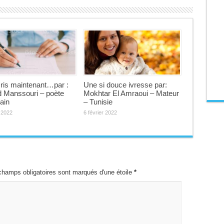
cris maintenant…par :
Une si douce ivresse par:
 Manssouri – poète
Mokhtar El Amraoui – Mateur
ain
– Tunisie
r 2022
6 février 2022
champs obligatoires sont marqués d'une étoile
*