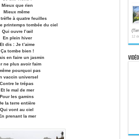
Mieux que rien
Mieux même
trèfle à quatre feuilles
de printemps tombée du ciel
(Tim
Qui ouvre l’œil
12 d
En plein hiver
Et dis : Je t’aime
Ça tombe bien !
Vidéo
ais en faire un jasmin
r ne plus avoir faim
 même pourquoi pas
n vaccin universel
Contre le trépas
Et le mal de mer
Pour les gamins
De la terre entière
Qui vont au ciel
En prenant la mer