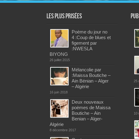
Les plus prisées
Pub
Poème du jour no
4 :Coup de blues et
figement par
:NWESLA
BIYONG
26 juillet 2015
Mélancolie par
:Maissa Boutiche –
Ain Bénian – Alger
25 
– Algérie
16 juin 2018
Deux nouveaux
poèmes de Maissa
Boutiche – Ain
10 
Benian – Alger-
Algérie
8 décembre 2017