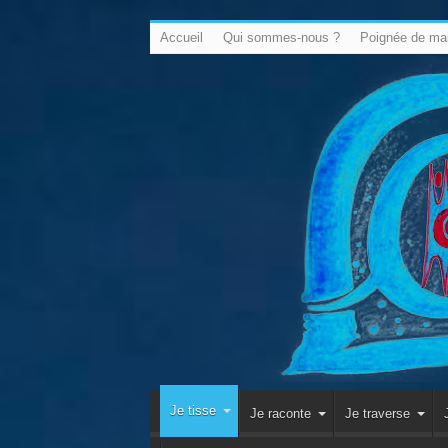
Accueil
Qui sommes-nous ?
Poignée de ma
Je tisse
Je raconte
Je traverse