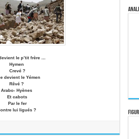
Anale
evient le p’tit frère …
Hymen
Crevé ?
e devient le Yémen
Rêvé ?
Arabo- Hyènes
Et cabots
Par le fer
ontre lui ligués ?
Figur