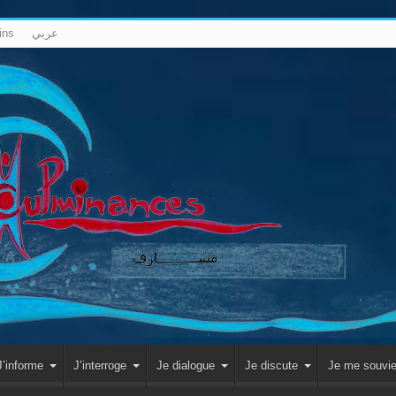
ins
عربي
J’informe
J’interroge
Je dialogue
Je discute
Je me souvi