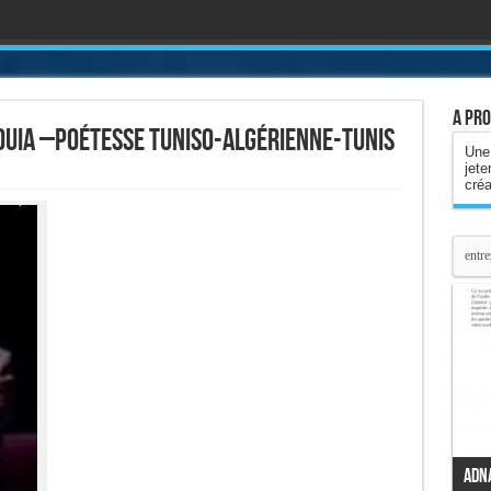
A pro
uia –poétesse tuniso-algérienne-Tunis
Une 
jete
cré
Adn