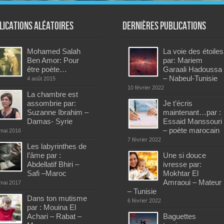
lications aléatoires
Dernières publications
Mohamed Salah
La voie des étoiles
Ben Amor: Pour
par: Mariem
être poète…
Garaali Hadoussa
– Nabeul-Tunisie
4 août 2015
10 février 2022
La chambre est
assombrie par:
Je t’écris
Suzanne Ibrahim –
maintenant…par :
Damas- Syrie
Essaid Manssouri
– poète marocain
mai 2016
7 février 2022
Les labyrinthes de
l’âme par :
Une si douce
Abdellatif Bhiri –
ivresse par:
Safi –Maroc
Mokhtar El
Amraoui – Mateur
mai 2017
– Tunisie
Dans ton mutisme
6 février 2022
par : Mouina El
Achari – Rabat –
Baguettes