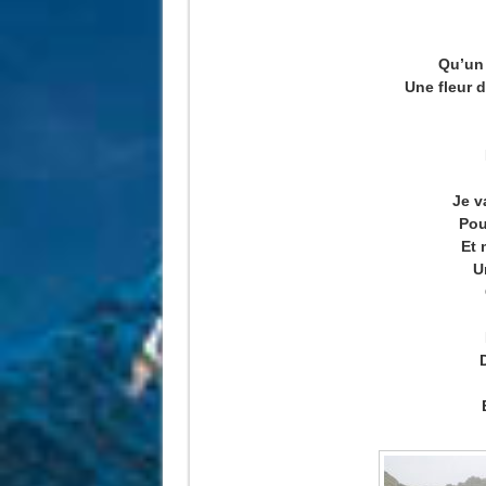
Qu’un 
Une fleur 
Je v
Pou
Et
U