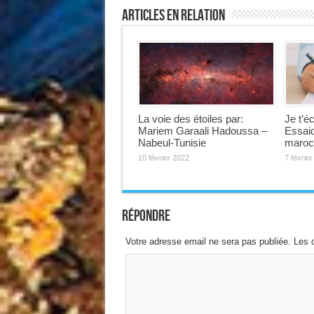
Articles en relation
La voie des étoiles par:
Je t’é
Mariem Garaali Hadoussa –
Essaid
Nabeul-Tunisie
maroc
10 février 2022
7 févrie
Répondre
Votre adresse email ne sera pas publiée. Les 