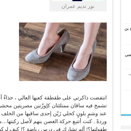
نور نديم عمران
 بن
وضى
–
انتفضت ذاكرتي على طقطقة كعبها العالي ، حذاءٌ أح
تشمخ فيه ساقان ممتلئتان كإوزّتين مصريتين محشوتي
عند وشمٍ بلونٍ كحلي زَيّن إحدى ساقيها من الخل
وردةً . كنت أتتبع حركة الغصن بنهم لأصل ركبتها…ما
طفولتها؟! ألم تشارك في درس رياضة ؟! كيف لركبتي