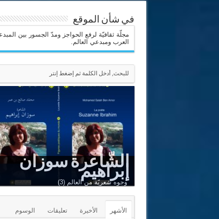
في شأن الموقع
مجلّة ثقافيّة لرفع الحواجز ومدّ الجسور بين المبد
العرب ومبدعي العالم.
الشّاعرة سوزان
إبراهيم
Le Sommet est un puits renversé
Adnan Al-Sayegh
وجوه شعريّة من العالم (3)
الأشهر
الأخيرة
تعليقات
الوسوم