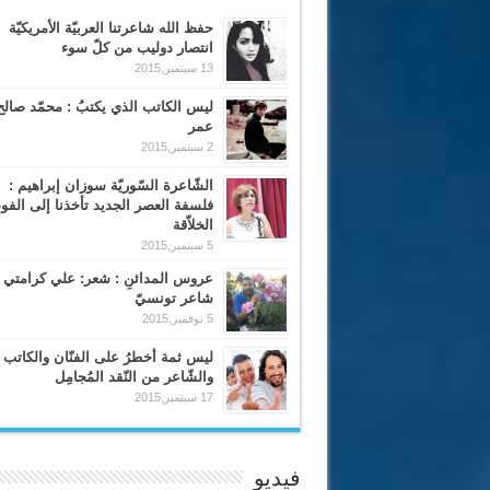
حفظ الله شاعرتنا العربيّة الأمريكيّة
انتصار دوليب من كلّ سوء
13 سبتمبر,2015
ليس الكاتب الذي يكتبُ : محمّد صالح
عمر
2 سبتمبر,2015
الشّاعرة السّوريّة سوزان إبراهيم :
فلسفة العصر الجديد تأخذنا إلى الف
الخلاّقة
5 سبتمبر,2015
عروس المدائنِ : شعر: علي كرامتي 
شاعر تونسيّ
5 نوفمبر,2015
ليس ثمة أخطرُ على الفنّان والكاتب
والشّاعر من النّقد المُجامِل
17 سبتمبر,2015
فيديو