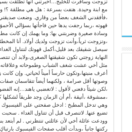
تزوجت وسافرت للخليج…أخبرتني أنها تطلقت بسر
مع ابنة وحيدة. هتفت بسرعة : هل هي مطلقة ؟! وك
،فأفقدني الشغف بعضاً من وقاري. وضعت صديقتي 
قهوته ،ربما رجفت يدها حين فاجأتها بسؤالي الأحم
وسادة صغيرة وضربتني بها: وما يهمك إن كانت مط
،وتزوجت ثرياً،وأنت تزوجت ولديك أولاد. أنا المخطئة ،
سيصل شقيقك بعد قليل،أكمل قهوتك لنتناول الغداء. ت
النهاية زوجتي تكون شقيقتها الصغرى،ولابد أن تنتصر ل
مثل أخي عشت شغف الشباب وطموحاته وعلاقاته ،و
أعرف منبتها،وتكون حارساً أميناً لحياتي. وإن كانت 
وصوتها أقل صرامة ، ولكنهما أيضاً تتقاسمان صفات
،لكن شيئاً دفعني لأقول : لاتغضبي ياهند…إنه الفضو
،ممشوقة ،أنيقة ،أم أن الزمان وجد طريقاً لشكلها كم
وهي تدخل المطبخ : ادخل صفحتي على الفيسبوك ،
تضيع عنها. لاتنصرف قبل أن تتناول الغداء . سحبت 
وودعت عائلة أخي لأن عائلتي تنتظرني . لم أبتعد
ركنتها جانباً ،وبدأت أقلب صفحات الفيسبوك بارتبا