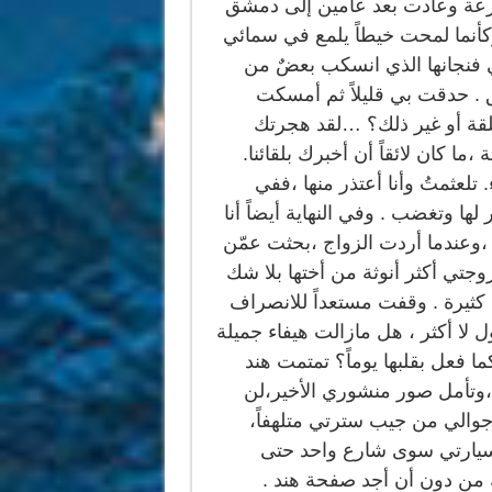
عة وعادت بعد عامين إلى دمشق
أنما لمحت خيطاً يلمع في سمائي
فنجانها الذي انسكب بعضٌ من
ق . حدقت بي قليلاً ثم أمسكت
لقة أو غير ذلك؟ …لقد هجرتك
ما كان لائقاً أن أخبرك بلقائنا.
لعثمتُ وأنا أعتذر منها ،ففي
ها وتغضب . وفي النهاية أيضاً أنا
عندما أردت الزواج ،بحثت عمّن
زوجتي أكثر أنوثة من أختها بلا شك
 كثيرة . وقفت مستعداً للانصراف
ل لا أكثر ، هل مازالت هيفاء جميلة
ا فعل بقلبها يوماً؟ تمتمت هند
وتأمل صور منشوري الأخير،لن
جوالي من جيب سترتي متلهفاً،
 بسيارتي سوى شارع واحد حتى
كٍ من دون أن أجد صفحة هند .