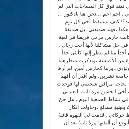
لتي تمتد فوق كل المساحات التي لم
لتي : احم احم….نحن هنا يادكتور …
اهند؟! كيف يستيقظ أخي كل يوم
كذا ،فهند صديقتي ،بل صديقة
بنا وكانت حارس مرمى فريقنا في لعبة
ا في حل مشاكلنا لأنها أخت رجال .
حداً منا لم ينظر إليها كأنثى حقاً.
يرة من الأقمشة ،وتذكرت منظرهما
وتؤدي دورها كحارس أمين. لم أرها
 جامعة تشرين، ولم أقدر أن أفهم
يفاء بحاجة مرافق شخصي لها فوجدت
أخي الخشن مرة ثانية ،ليعيدني
ء في نشاط الجمعية اليوم ، هل حنّ
بثيةٍ مبتذلةٍ ،وحاولت إنكار
 حركاتي . قدمت لي القهوة قائلةً
وقع أن ألتقيها مرةً ثانيةً بعد أن