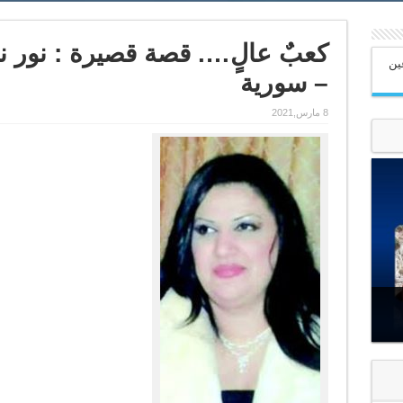
كعبٌ عالٍ…. قصة قصيرة : نور ند
عين
– سورية
8 مارس,2021