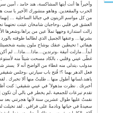
وأخيراً ها أنت أيتها المشاكسة، هند حامد ، أمين 
الحرب والمقعدين. وهاهو منشورك الأخير يا ست ه
من كل مواسم الزيتون في جبالنا الساحلية … إنهما 
العشق في قلبي ،وحاجبان شامخان عبثت تحتهما تجا
زالت استدارة وجهها تملأ عين من يراها،وشعرها ال
بشرتها… وعنقها الجميل الذي لطالما طوقته بالورد وا
هيفائي ! تحيطين عنقك بوشاح ملون يشبه شخصيتك ا
أبداً…مازلت أنيقة ،وترتدين…ماذا….ماذا… لم أكن 
غطّى عيني وقلبي ، بالكاد مسحت شيئاً منه لأست
مدولب ،يتدلى منه غطاء من الواضح أنه لا يستر شيئا
فعل الدهر بهما ؟! فُتح باب سيارتي ،وجلس شقيقي 
ياهند،لسانها أطول منها .. طلبتُ منها ألا تخبرك . لق
أخبرتك . نظرت مذهولا ً في عيني شقيقي: كنت أظن أ
تقدم تبرعات للجمعية ،لم يخطر في بالي أن تكون 
نقمتُ عليها طوال عشرين سنة لأنها هجرتني بعد سنو
سعيدةً في حياتها ونادمةً على فراقي . لقد تخيلت 