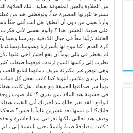
من الحلاوة بالجبن الملفوفة بعناية ، تلك الحلاوة ا
تسترها تنّورتها القصيرة جداً. وتوقظني هند من غف
وأردّ بعيني من دون أن أنطق: هل أنت أنثى حقّاً ي
على صوتك الخشن هذا ؟ وألوم نفسي لأني فكرت ه
العائلة ،رُبِّينا معاً في جبال اللاذقية ،ودرسنا ولع
كرة القدم . كنا نبوح لها بأسرارنا وهمومنا،وتساعدن
لم يخطر في بالي يوماً أن يقع اختيار أخي عليها ،لأن أ
نظرت إلى ركبتيها اللتين ارتدت فوقهما طبقات كث
وهي تنهض غير مكترثة بنزيف دمائهما لتتابع اللعب 
يوماً ترتدي ملابس أنثوية كما كانت تفعل كل فتيات
يوماً سر صداقتها العميقة مع هيفاء . هل كانت ه
في خشونة هند الملاذ ،من يدري ؟! عاد صوت زوجة 
للواقع : لقد تغير حالك مذ أخبرتك أني التقيت هيفا
قلبك؟! ألم تنسها بعد عشرين عاماً يا قيس؟ ضحكتُ بع
وصف هند لحالتي ،لكنها تعرفني منذ العاشرة وتحفظ
: كانت مصادفةً طيبةً وأليمةً ،حتى بالنسبة إلي ، لم أت