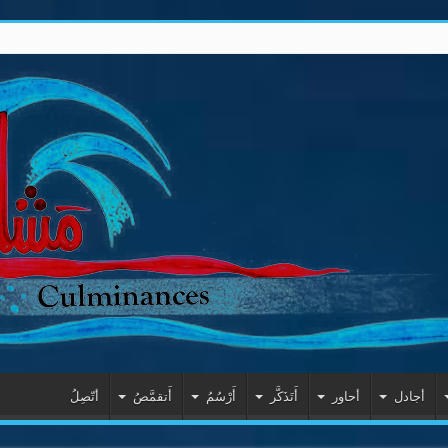
أجادل
أحاور
أَتَذَكَّر
أَرْسُمُ
أَتقمَّصُ
أتّصِلُ