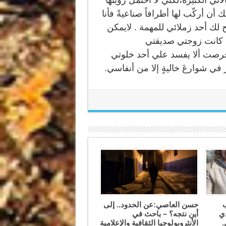
تي الكثيرة،لكني لا أحتمل رؤيتها
ن أركّب لها أطرافاً صناعيةً فأنا
لك أحد زملائي للمهمة . لايمكن
 كانت زوجتي صديقتي
رصت ألا يفسد علي أحد خلوتي
ي شوارعَ خاليةٍ إلا من أنفاسي.
ب
حسن العاصي:عن الحدود.. إلى
دي
أين نتجه؟ – باحث في
.
الأنثروبولوجيا الثقافية والإعلامية