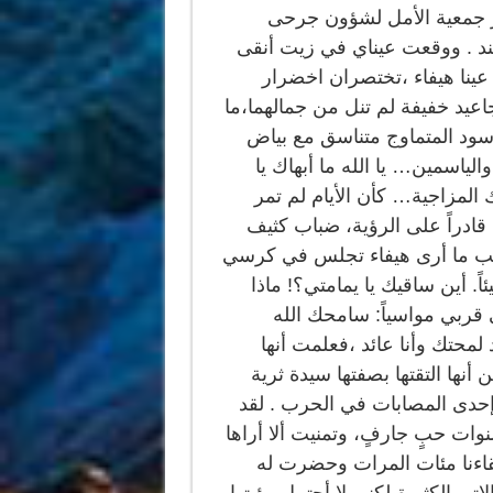
سر جمعية الأمل لشؤون جرحى
ند . ووقعت عيناي في زيت أنقى
عينا هيفاء ،تختصران اخضرار
عيد خفيفة لم تنل من جمالهما،ما
أسود المتماوج متناسق مع بياض
لياسمين… يا الله ما أبهاك يا
لمزاجية… كأن الأيام لم تمر
قادراً على الرؤية، ضباب كثيف
وعب ما أرى هيفاء تجلس في كرسي
ً. أين ساقيك يا يمامتي؟! ماذا
قربي مواسياً: سامحك الله
د لمحتك وأنا عائد ،فعلمت أنها
نها التقتها بصفتها سيدة ثرية
إحدى المصابات في الحرب . لقد
ات حبٍ جارفٍ، وتمنيت ألا أراها
لقاءنا مئات المرات وحضرت له