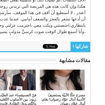
آلاف الكلمات ،ثم نسيت ذلك أو تناسيته بفعل انشغالا
هكذا،وإن كانت هذه هي المريضة التي تريدني زوجتك أ
أعتذر ، لا أستطيع أن أقف في هذا الموقف، سأرشح 
أن أدعها تشعر بالعجز والضعف أمامي. عندما عدت
بانتظاري،احتضنتني وبكت معي ،احترمت عزلتي وح
،وأنا أسمع طوال الوقت صوت كرسيٍّ مدولبٍ يسير ف
شاركها !
مقالات مشابهة
مسرح عكّا الأبيّة يستضيفُ
فنّ الفسيفساء عند الطيّ
الأديبةَ آمال عوّاد رضوان! بقلم:
زيود: بين الأسلوب التّقلي
آمال عوّاد رضوان
والتّجريديّ: الصّادق قايدي