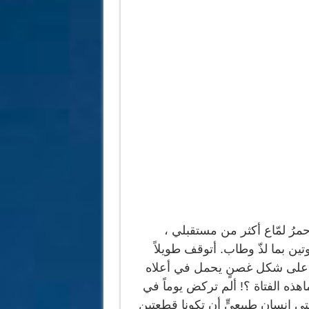
مرُ لمّاع أكثر من مستقبلي ،
ن بما لذّ وطاب. أتوقف طويلاً
ف على شكل غصنٍ يحمل في أعلاه
هذه الفتاة ؟! ألم تركض يوماً في
 إنسانٍ طبيعيٍّ أن تكونا قطعتين