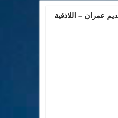
يم عمران – اللاذقية