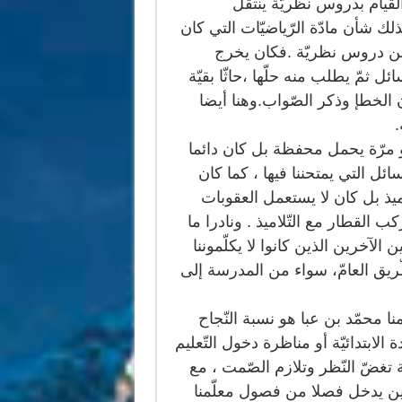
لقيام بدروس نظريّة ينتقل
لك شأن مادّة الرّياضيّات التي كان
من دروس نظريّة .فكان يخرج
 ثمّ يطلب منه حلّها ،حاثّا بقيّة
ن الخطإ وذكر الصّواب.وهنا أيضا
.
ولو مرّة يحمل محفظة بل كان دائما
ل التي يمتحننا فيها ، كما كان
ميذ بل كان لا يستعمل العقوبات
كب القطار مع التّلاميذ . ونادرا ما
 الآخرين الذين كانوا لا يكلّموننا
يق العامّ، سواء من المدرسة إلى
نا محمّد بن عبا هو نسبة النّجاح
لابتدائيّة أو مناظرة دخول التّعليم
ة تغضّ النّظر وتلازم الصّمت ، مع
قّدين يدخل فصلا من فصول معلّمنا