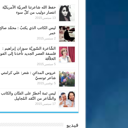
حفظ الله شاعرتنا العربيّة الأمريكيّة
انتصار دوليب من كلّ سوء
13 سبتمبر,2015
ليس الكاتب الذي يكتبُ : محمّد صالح
عمر
2 سبتمبر,2015
الشّاعرة السّوريّة سوزان إبراهيم :
فلسفة العصر الجديد تأخذنا إلى الف
الخلاّقة
5 سبتمبر,2015
عروس المدائنِ : شعر: علي كرامتي 
شاعر تونسيّ
5 نوفمبر,2015
ليس ثمة أخطرُ على الفنّان والكاتب
والشّاعر من النّقد المُجامِل
17 سبتمبر,2015
فيديو