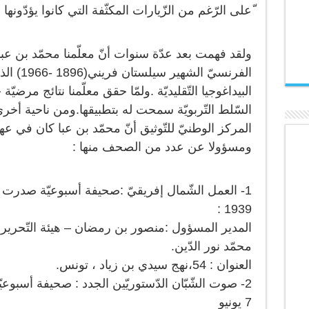
ّعلى الرّغم من الزّيارات المكثّفة التي كانوا يؤدّونها إ
ولقد فهمت بعد عدّة سنوات أنّ معلّمنا محمّد بن عب
الفرنسيّ 
البيداغوجيا التّقليديّة .ولمّا حقق معلّمنا نتائج مرضيّ
السّلط التّربويّة سمحت له بتطبيقها.ومن ناحية أ
المركز الوطنيّ للتّوثيق أنّ محمّد بن عبا كان في عهد 
ومسؤولا عن عدد من الصحف منها :
1939 :
المدير المسؤول :منصور بن رمضان – هيئة التّحرير :
محمّد نور الدّين.
العنوان : 54،نهج سيدي بن زياد ، تونس.
7 يونيو