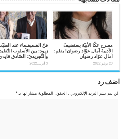
مسرح عكّا الأبيّة يستضيفُ
فنّ الفسيفساء عند الطيّ
الأديبةَ آمال عوّاد رضوان! بقلم:
زيود: بين الأسلوب التّقلي
آمال عوّاد رضوان
والتّجريديّ: الصّادق قايدي
23 يوليو,2022
3 أبريل,2022
اضف رد
لن يتم نشر البريد الإلكتروني . الحقول المطلوبة مشار لها بـ
*