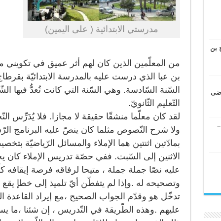
مدرستي الابتدائية ( على اليمين)
 بن
من المعلّمين الذين كان لهم أثر عميق في تكويني معل
بن عبا الذي درست عليه بالمدرسة الابتدائيّة بقرطاج
السّنة السّادسة. وهي السّنة التي كانت تُعدُّ فيها الش
وضى
التّعليم الثّانويّ.
لقد كان معلّما منشقّا حقيقة لا مجازا. فلا يُدَرِّس ا
–
ولا شرح النّصوص مثلما كان ينصّ عليه البرنامج الرّس
بمادّتين اثنتين هما الإملاء والمسائل الرّياضيّة بت
الاثنين إلى السّبت. ففي حصّة تدريس الإملاء كان ي
عليه نصّا جملة جملة ، متيحا لرفاقه فرصة إيقافه 
وتصحيحه له .وإذا لم يتفطّن أيّ تلميذ إلى خطإ يقع 
تدخّل هو وقدّم الجواب الصحيح ،مع إيراد القاعدة ال
عليهم .وهذه الطّريقة في التّدريس ، إن شئنا ،ما يسمّ