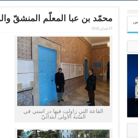
محمّد بن عبا المعلّم المنشقّ وا
عين
27 فبراير,2018
القاعة التي زاولت فيها در استي في
السّنة الأولى ابتدائيّ