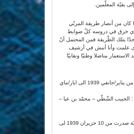
لى بقيّة المعلّمين.
ا كان من أنصار طريقة المربّي
الشهير سيلستان فريني(1896 -1966) الذي خرق في دروسه كلّ ضوابط
ة جدّا بتلك الطّريقة فمن المحتمل أنّ
خرى علمت وأنا أنبش في أرشيف
الاستعمار مناضلا وطنيّا ونقابيّا
1- العمل الشّمال إفريقيّ :صحيفة أسبوعيّة صدرت من يناير/جانفي 1939 الى ايار/ماي
 الحبيب الشّطّي – محمّد بن عبا –
2- صوت الشّبّان الدّستوريّين الجدد : صحيفة أسبوعيّة صدرت من 10 حزيران 1939 لى