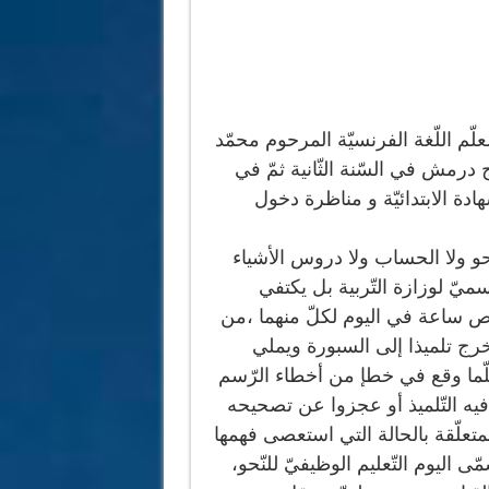
ّم اللّغة الفرنسيّة المرحوم محمّد
 درمش في السّنة الثّانية ثمّ في
ّهادة الابتدائيّة و مناظرة دخول
لنّحو ولا الحساب ولا دروس الأشياء
ميّ لوزازة التّربية بل يكتفي
خصيص ساعة في اليوم لكلّ منهما ،من
خرج تلميذا إلى السبورة ويملي
كلّما وقع في خطإ من أخطاء الرّسم
فيه التّلميذ أو عجزوا عن تصحيحه
متعلّقة بالحالة التي استعصى فهمها
ى اليوم التّعليم الوظيفيّ للنّحو،