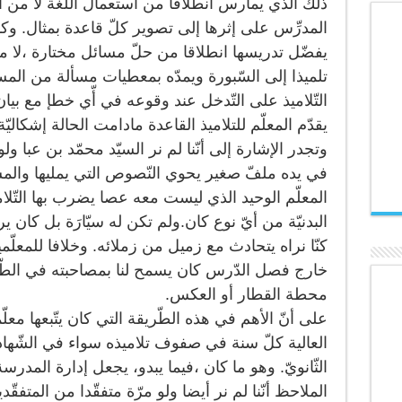
ذلك الذي يمارس انطلاقا من استعمال اللّغة لا من ا
المدرِّس على إثرها إلى تصوير كلّ قاعدة بمثال. وكذ
يفضّل تدريسها انطلاقا من حلّ مسائل مختارة ،لا 
تلميذا إلى السّبورة ويمدّه بمعطيات مسألة من المسائل
التّلاميذ على التّدخل عند وقوعه في أّي خطإ مع بيا
يقدّم المعلّم للتلاميذ القاعدة مادامت الحالة إشكاليّة
وتجدر الإشارة إلى أنّنا لم نر السيّد محمّد بن عبا 
في يده ملفّ صغير يحوي النّصوص التي يمليها والمسائ
المعلّم الوحيد الذي ليست معه عصا يضرب بها التّلا
البدنيّة من أيّ نوع كان.ولم تكن له سيّارَة بل كان ير
كنّا نراه يتحادث مع زميل من زملائه. وخلافا للمعلّمين
خارج فصل الدّرس كان يسمح لنا بمصاحبته في الطّر
محطة القطار أو العكس.
على أنّ الأهم في هذه الطّريقة التي كان يتّبعها معلّم
العالية كلّ سنة في صفوف تلاميذه سواء في الشّهادة ا
الثّانويّ. وهو ما كان ،فيما يبدو، يجعل إدارة المدرس
الملاحظ أنّنا لم نر أيضا ولو مرّة متفقّدا من المتف