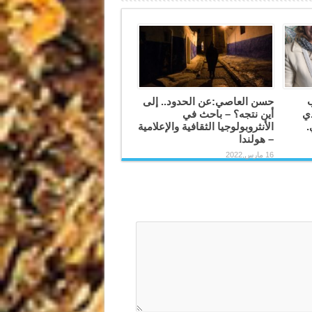
ب
حسن العاصي:عن الحدود.. إلى
دي
أين نتجه؟ – باحث في
.
الأنثروبولوجيا الثقافية والإعلامية
– هولندا
16 مارس,2022