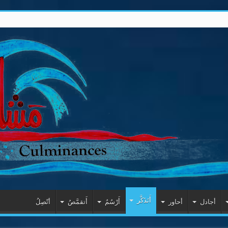
أَتَذَكَّر
أجادل
أحاور
أَرْسُمُ
أَتقمَّصُ
أتّصِلُ