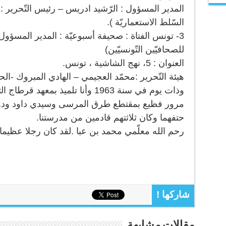
السّلط الاستعماريّة ).
3- تونس الفتاة : صحيفة أسبوعيّة : المدير المسؤول :
للصحافيّين التّونسيّين)
العنوان : 5، نهج الشاشية ، تونس.
هيئة التّحرير :محمّد العجيمي – الهادي المبروك -ا
وذات يوم في سنة 1963 وأنا تلميذ ب
مرور فظيع بمقتطع طرق المرسى وسيدي داود ودوار 
حتفهما وكان ثلاثتهم قادمين من مدرستنا.
رحم الله معلّمي محمد بن عبا .لقد كان رجلا عظيما ل
شاركها !
مقالات مشابهة