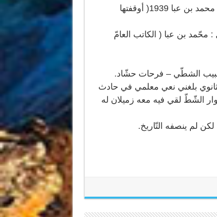
المدير المسؤول : الرّشيد ادريس – رئيس التّحرير : محمد بن عبا 1939( أوقفتها
 محّمد بن عبا ( الكاتب العامّ
لحبيب الشطّي – فرحات حشّاد.
معهد قرطاج الثانوي بلغني نعي معلمي في حادث
الشّطّ لقي فيه معه زميلان له
كن لم ينصفه التّاريخ.