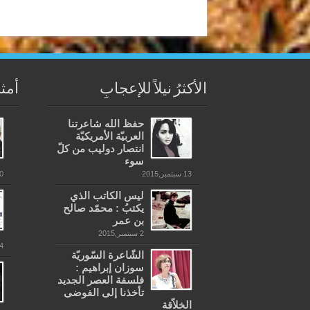
الأكثرُ نيلاً للإعجابِ
أمثل
حفظ الله شاعرتنا
العربيّة الأمريكيّة
انتصار دوليب من كلّ
سوء
13 سبتمبر,2015
10 أغس
ليس الكاتب الذي
يكتبُ : محمّد صالح
بن عمر
2 سبتمبر,2015
4 يوليو,19
الشّاعرة السّوريّة
سوزان إبراهيم :
فلسفة العصر الجديد
تأخذنا إلى الفوضى
الخلاّقة