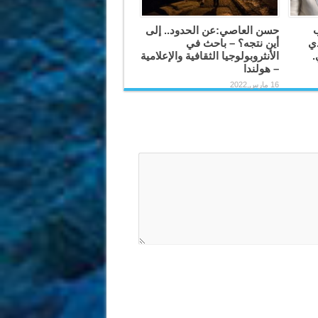
ب
حسن العاصي:عن الحدود.. إلى
دي
أين نتجه؟ – باحث في
.
الأنثروبولوجيا الثقافية والإعلامية
– هولندا
16 مارس,2022