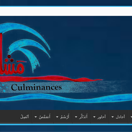
أجادل
أحاور
أَتَذَكَّر
أَرْسُمُ
أَتقمَّصُ
أتّصِلُ