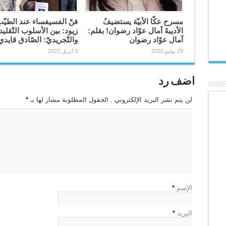
مسرح عكّا الأبيّة يستضيفُ
فنّ الفسيفساء عند الطيّ
الأديبةَ آمال عوّاد رضوان! بقلم:
زيود: بين الأسلوب التّقلي
آمال عوّاد رضوان
والتّجريديّ: الصّادق قايدي
23 يوليو,2022
3 أبريل,2022
اضف رد
لن يتم نشر البريد الإلكتروني . الحقول المطلوبة مشار لها بـ
*
الإسم
*
البريد
*