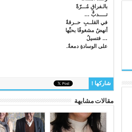
بالـفراقِ مُـــرّةً
تـــــدبُّ …
في القلــبِ حــرقةٌ
أنهضُ مشغوفًا بحبِّها
… فتسيلُ
على الوسادةِ دمعةٌ.
شاركها !
مقالات مشابهة