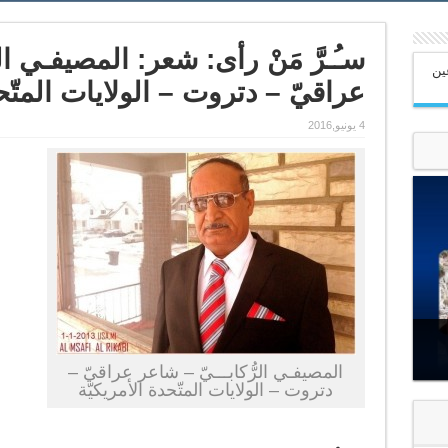
سـُـرَّ مَنْ رأى: شعر: المصيفـي ال
عين
عراقيّ – دتروت – الولايات المتّحد
4 يونيو,2016
المصيفـي الرُّكابـــيّ – شاعر عراقيّ –
دتروت – الولايات المتّحدة الأمريكيّة