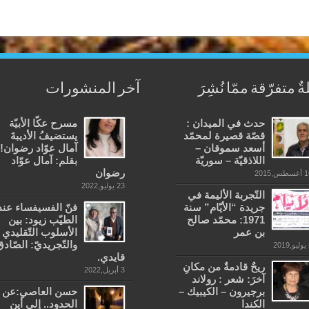
ةٌ متفرّقة ممّا نُشِرَ
آخر المنشورات
حدث في الميدان :
مسرح عكّا الأبيّة
قصّة قصيرة لمحمّد
يستضيفُ الأديبةَ
أسعد سموقان –
آمال عوّاد رضوان!
اللاذقيّة – سوريّة
بقلم: آمال عوّاد
رضوان
طس,2015
23 يوليو,2022
التّجربة الأليمة في
جريدة “الأيّام” سنة
فنّ الفسيفساء عند
1971: محمّد صالح
الطيّب زيود: بين
بن عمر
الأسلوب التّقليدي
والتّجريديّ: الصّادق
20
قايدي.
ريحٌ قادمةٌ من مكانِ
3 أبريل,2022
آخرَ: شعر : رولاند
برجيرون – الكيبيك –
حسن العاصي:عن
الكندا
الحدود.. إلى أين