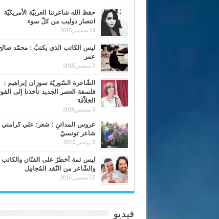
حفظ الله شاعرتنا العربيّة الأمريكيّة
انتصار دوليب من كلّ سوء
13 سبتمبر,2015
ليس الكاتب الذي يكتبُ : محمّد صالح
عمر
2 سبتمبر,2015
الشّاعرة السّوريّة سوزان إبراهيم :
فلسفة العصر الجديد تأخذنا إلى الف
الخلاّقة
5 سبتمبر,2015
عروس المدائنِ : شعر: علي كرامتي 
شاعر تونسيّ
5 نوفمبر,2015
ليس ثمة أخطرُ على الفنّان والكاتب
والشّاعر من النّقد المُجامِل
17 سبتمبر,2015
فيديو