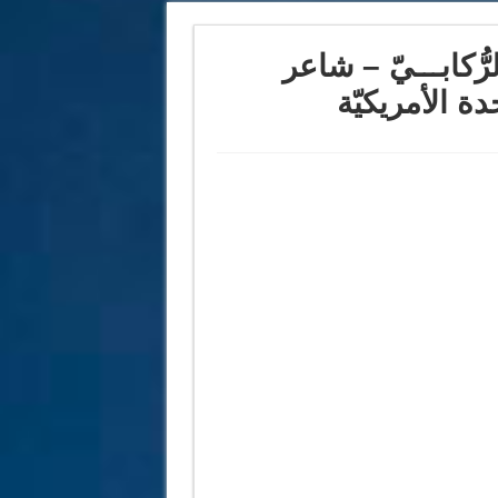
رُّكابـــيّ – شاعر
ة الأمريكيّة