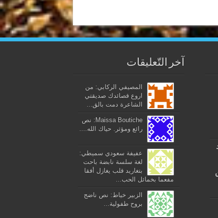
آخر التّعليقات
المصيفي الركابي: من
اروع قصائدك صديقتي
الشاعرة دمت بالق...
Maissa Boutiche: نص
رائع ومؤثر. حياك الله....
عفيفة سعودي سميطي:
لغة سلسة نابضة باحت
بتغاريد قلب يغازل أفقا
مفعما بخمائل الحب...
الزبير خياط: نص ناضج
بروح طفولية...