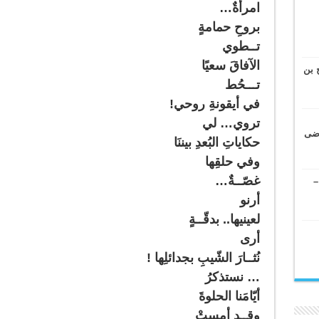
امرأةٌ…
بروحِ حمامةٍ
تــطوي
الآفاقَ سعيًا
 بن
تـــحُط
في أيقونةِ روحي!
تروي… لي
وضى
حكاياتِ البُعدِ بيننَا
وفي حلقِها
غصّــةٌ…
–
أرنو
لعينيها.. بدقّــةٍ
أرى
نُثــارَ الشّيبِ بجدائلِها !
… نستذكرُ
أيّامَنا الحلوةَ
وقــد أمستْ