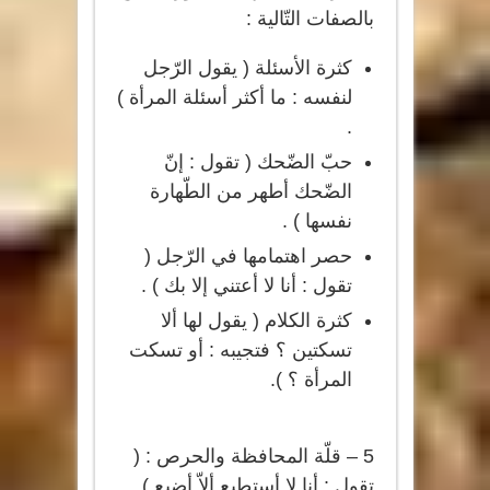
بالصفات التّالية :
كثرة الأسئلة ( يقول الرّجل
لنفسه : ما أكثر أسئلة المرأة )
.
حبّ الضّحك ( تقول : إنّ
الضّحك أطهر من الطّهارة
نفسها ) .
حصر اهتمامها في الرّجل (
تقول : أنا لا أعتني إلا بك ) .
كثرة الكلام ( يقول لها ألا
تسكتين ؟ فتجيبه : أو تسكت
المرأة ؟ ).
5 – قلّة المحافظة والحرص : (
تقول : أنا لا أستطيع ألاّ أضيع ).