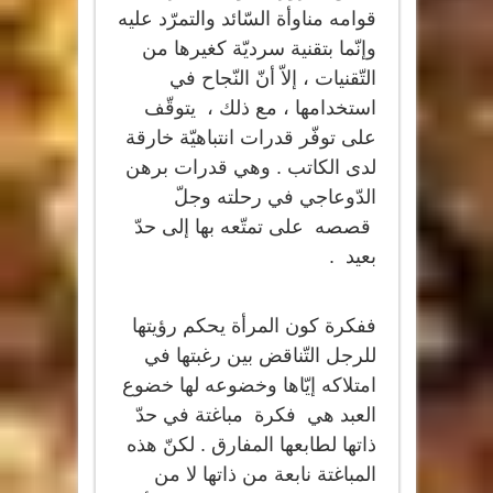
قوامه مناوأة السّائد والتمرّد عليه
وإنّما بتقنية سرديّة كغيرها من
التّقنيات ، إلاّ أنّ النّجاح في
استخدامها ، مع ذلك ، يتوقّف
على توفّر قدرات انتباهيّة خارقة
لدى الكاتب . وهي قدرات برهن
الدّوعاجي في رحلته وجلّ
قصصه على تمتّعه بها إلى حدّ
بعيد .
ففكرة كون المرأة يحكم رؤيتها
للرجل التّناقض بين رغبتها في
امتلاكه إيّاها وخضوعه لها خضوع
العبد هي فكرة مباغتة في حدّ
ذاتها لطابعها المفارق . لكنّ هذه
المباغتة نابعة من ذاتها لا من