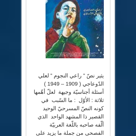
يثير نصّ ” راعي النجوم ” لعلي
الدّوعاجي ( 1909 – 1949 )
أسئلة أجناسيّة وجيهة لعلّ أهّمها
ثلاثة : الأوّل : ما السّبب في
كونه النصّ المسرحيّ الوحيد
القصير ذا المشهد الواحد الذي
ألّفه صاحبه باللّغة العربيّة
الفصحى من جملة ما يزيد على