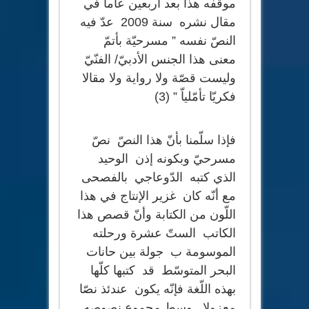
موقفه هذا بعد أربعين عاما في
مقال نشره سنة 2009 عدّ فيه
النصّ نفسه ” مسرحيّة بأتمّ
معنى هذا الجنس الأدبيّ/ الفنّيّ
وليست قصّة ولا رواية ولا مقالا
فكريّا تأمّلياّ ” (3)
فإذا سلّمنا بأنّ هذا النصّ نصّ
مسرحيّ وبكونه إذن الوحيد
الذي كتبه الدّوعاجي بالفصحى
مع أنّه كان غزير الإنتاج في هذا
اللّون من الكتابة وأنّ قصص هذا
الكاتب الستّ عشرة ورحلته
الموسومة ب جولة بين حانات
البحر المتوسّط قد كتبها كلّها
بهذه اللّغة فإنّه يكون عندئذ نصّا
معزولا وسط مجموع نصوصه