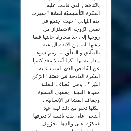
بالتّناقض الذي قامت عليه
الفكرة التّأسيسيّة لقصّة ” سهرت
منه اللّيالي ” حيث اجتمع في
نفس الزّوجة الاشمئزاز من
زوجها إلى حدّ مجاراة خالتها فيما
دعتها إليه من الانفصال عنه
بالطّلاق و التعلّق به رغم سوء
معاملته لها ، كما أنّه لا يبعد كثيرا
عن التّناقض الذي انبنت عليه
الفكرة القادحة في قصّة ” الرّكن
النيّر ” . وهي اتّصاف البطلة
مفيدة القينة بمنتهى القسوة
وجفاف المشاعر الإنسانيّة .
لكنّها تحنو مع ذلك ليلة عيد
أضحى على بنت بائسة لا تعرفها
فتتكرّم على والدها بخَرُوف