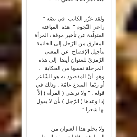
ولقد عزّز الكاتب في نصّه ”
راعي النّجوم ” هذه المباغتة
المتولّدة عن تأخير موقف المرأة
المفارق من الرّجل إلى الخاتمة
بتأجيل الإفصاح عن المعنى
الرّمزيّ للعنوان أيضا إلى هذه
المرحلة نفسها من الحكاية .
وهو أنّ المقصود به هو الشّاعر
أو ربّما المبدع عامّة . وذلك في
قوله : ” ولا ترضى ( المرأة ) إلاّ
إذا وعدها ( الرّجل ) بأن لا يقول
لها شعرا ” .
ولا يخلو هذا ا لعنوان من