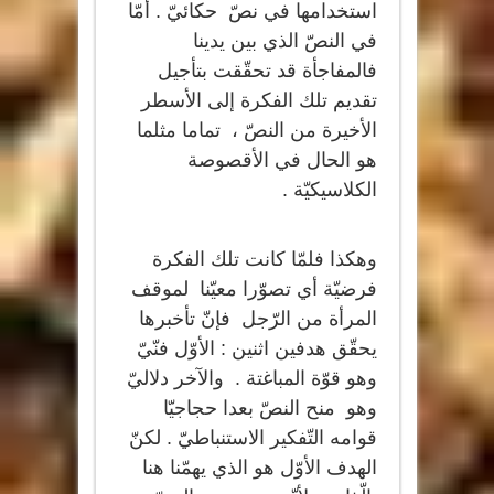
استخدامها في نصّ حكائيّ . أمّا
في النصّ الذي بين يدينا
فالمفاجأة قد تحقّقت بتأجيل
تقديم تلك الفكرة إلى الأسطر
الأخيرة من النصّ ، تماما مثلما
هو الحال في الأقصوصة
الكلاسيكيّة .
وهكذا فلمّا كانت تلك الفكرة
فرضيّة أي تصوّرا معيّنا لموقف
المرأة من الرّجل فإنّ تأخبرها
يحقّق هدفين اثنين : الأوّل فنّيّ
وهو قوّة المباغتة . والآخر دلاليّ
وهو منح النصّ بعدا حجاجيّا
قوامه التّفكير الاستنباطيّ . لكنّ
الهدف الأوّل هو الذي يهمّنا هنا