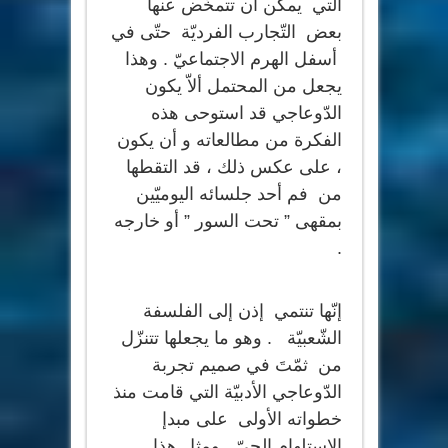
التي يمكن أن تتمخّض عنها
بعض التّجارب الفرديّة حتّى في
أسفل الهرم الاجتماعيّ . وهذا
يجعل من المحتمل ألاّ يكون
الدّوعاجي قد استوحى هذه
الفكرة من مطالعاته و أن يكون
، على عكس ذلك ، قد التقطها
من فم أحد جلسائه اليوميّين
بمقهى ” تحت السور ” أو خارجه
.
إنّها تنتمي إذن إلى الفلسفة
الشّعبيّة . وهو ما يجعلها تتنزّل
من ثمّتَ في صميم تجربة
الدّوعاجي الأدبيّة التي قامت منذ
خطواته الأولى على مبدإ
الاستلهام الحيّ . ومثل هذا