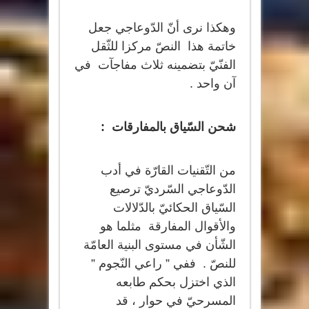
وهكذا نرى أنّ الدّوعاجي جعل
خاتمة هذا النصّ مركزا للثّقل
الفنّيّ بتضمينه ثلاث مفاجآت في
آن واحد .
شحن السّياق بالمفارقات :
من التّقنيات القارّة في أدب
الدّوعاجي السّرديّ ترصيع
السّياق الحكائيّ بالدّلالات
والأقوال المفارقة مثلما هو
الشّأن في مستوى البنية العامّة
للنصّ . ففي ” راعي النّجوم ”
الذي اختزل بحكم طابعه
المسرحيّ في حوار ، قد