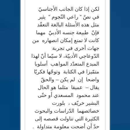
لكن إذا كان الجانب الأجناسيّ
في نصّ ” راعي النّجوم ” يثير
مثل هذه الأسئلة البالغة التعقّد
فإنّ طبيعة جنسه الأدبيّ مهما
كانت لا تمنع إمكان انصهاره من
جهات أخرى في تجربة
الدّوعاجي الأدبيّة، لا سيّما أنّ لهذا
المبدع المتعدّد المواهب أسلوبا
متمّيزا في الكتابة وتوجّها فكريّا
واضحا إن لم يكن – والحقّ
يقال – عميقا مثلما هو الحال
عند محمود المسعدي أو حتّى
البشير خريّف ، بلورت
خصائصهما الدّراسات والبحوث
الكثيرة التي تناولت قصصه إلى
حدّ أن أضحت معلومة متداولة .