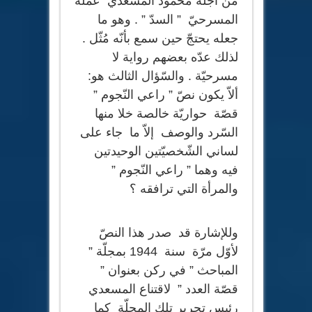
من أجله محمود المسعدي عمله
المسرحيّ ” السدّ ” . وهو ما
جعله يحتجّ حين سمع بأنّه مُثّل .
لذلك عدّه بعضهم رواية لا
مسرحيّة . والسّؤال الثالث هو:
ألاّ يكون نصّ ” راعي النّجوم ”
قصّة حواريّة خالصة خلا منها
السّرد والوصف إلاّ ما جاء على
لساني الشّخصيّتين الوحيدتين
فيه وهما ” راعي النّجوم ”
والمرأة التي ترافقه ؟
وللإشارة قد صدر هذا النصّ
لأوّل مرّة سنة 1944 بمجلّة ”
المباحث ” في ركن بعنوان ”
قصّة العدد ” لاقتناع المسعدي
رئيس تحرير تلك المجلّة كما