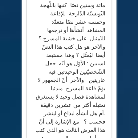
مائة وستين نصّا كتبها باللّهجة
التّونسيّة الدّارجة للإذاعة
وخمسة عشر نصّا متعدّد
المشاهد أنشأها أو ترجمها
للتّمثيل على خشبة المسرح ؟
والآخر هو هل كتب هذا النصّ
أيضا ليُمثّل ؟ وهذا مستبعد
لسببين : الأوّل هو أنّه جعل
الشّخصيّتين الوحيدتين فيه
عاريتين والآخر أنّ الجمهور لا
يؤمّ قاعة المسرح مبدئيا
لمشاهدة فصل وحيد لا يستغرق
تمثيله أكثر من عشرين دقيقة
.أم هل أنشأه ليذاع أو لينشر
فحسب ؟ مع الإشارة إلى أنّ
هذا الغرض الثالث هو الذي كتب