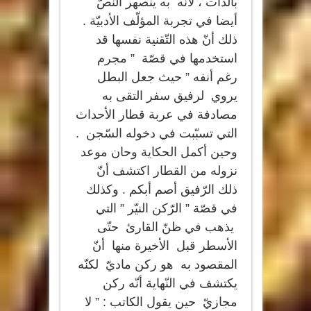
بالّذات ، لأنّه به ينصهر النصّ
أيضا في تجربة المؤلّف الأدبيّة .
ذلك أنّ هذه التّقنية نفسها قد
استخدمها في قصّة ” مجرم
رغم أنفه ” حيث جعل البطل
يروي لرفيق سفر التقى به
مصادفة في عربة قطار الأحداث
التي تسبّبت في دخوله السّجن .
وحين أكمل الحكاية وحان موعد
نزوله من القطار اكتشف أنّ
ذلك الرّفيق أصم أبكم . وكذلك
في قصّة ” الرّكن النيّر ” التي
يذهب في ظنّ القارئ حتّى
الأسطر قبل الأخيرة منها أنّ
المقصود به هو ركن ماديّ لكنّه
يكتشف في النّهاية أنّه ركن
مجازيّ حين يقول الكاتب : ” لا