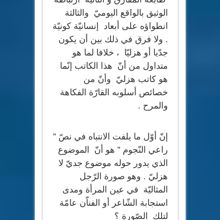
الوثيق بالواقع اليوميّ والثالثة
انطواؤه على أبعاد إنسانيّة كونيّة
. ولا فرق في ذلك بين أن يكون
جدّيا أو هزليّا ، خلافا لما هو
متداول من أنّ هذا الكاتب إنّما
هو كاتب هزليّ وأنّ من
خصائص أسلوبه القارّة الفكاهة
والمرح .
إنّ أوّل ما يلفت الانتباه في نصّ ”
راعي النّجوم ” هو أنّ الموضوع
الذي يدور حوله موضوع جديّ لا
هزليّ . وهو صورة الرّجل
المثاليّة في عين المرأة ومدى
استجابة الشّاعر أو الفناّن عامّة
لتلك الصّورة ؟