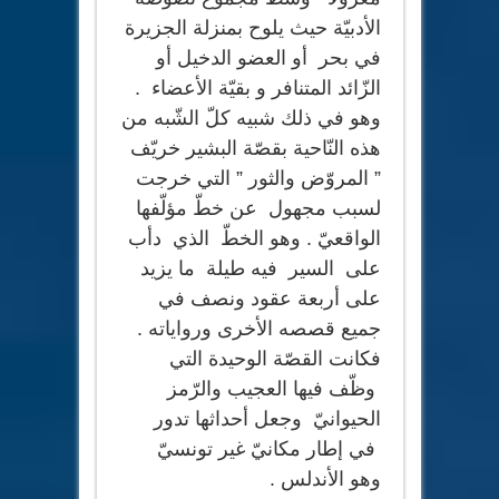
الأدبيّة حيث يلوح بمنزلة الجزيرة
في بحر أو العضو الدخيل أو
الزّائد المتنافر و بقيّة الأعضاء .
وهو في ذلك شبيه كلّ الشّبه من
هذه النّاحية بقصّة البشير خريّف
” المروّض والثور ” التي خرجت
لسبب مجهول عن خطّ مؤلّفها
الواقعيّ . وهو الخطّ الذي دأب
على السير فيه طيلة ما يزيد
على أربعة عقود ونصف في
جميع قصصه الأخرى ورواياته .
فكانت القصّة الوحيدة التي
وظّف فيها العجيب والرّمز
الحيوانيّ وجعل أحداثها تدور
في إطار مكانيّ غير تونسيّ
وهو الأندلس .