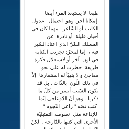
طبعا لا يستبعد المرء أيضا
إمكانا آخر. وهو احتمال عدول
الكاتب أو الشّاعر مهما كان في
أحيان قليلة أو نادرة عن
المسلك الفنّيّ الذي اعتاد السّير
فيه ، إما لمجرّد تجريب الكتابة
في لون آخر أو لاستغلال فكرة
طريفة خطرت له على نحو
مفاجئ و لا يتهيّأ له استثمارها إلاّ
في ذلك اللّون بالذّات . بل قد
يكون السّبب أيسر من كلّ ما
ذكرنا . وهو أنّ الدّوعاجي إنّما
كتب نصّه ” راعي النّجوم ”
للإذاعة مثل نصوصه التمثيليّة
الأخرى التي كتبها بالدّارجة . لكنّ