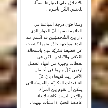
بالإطلاق على اعتبارها ممثّلة
للجنس اللّيّن بأسره .
وممّا قوّى درجة المباغتة في
الخاتمة نفسها أنّ الحوار الذي
دار بين الشّخصيّتين قد اتّسم منذ
البدء بمواجهة حادّة بينهما كشفت
عن قطيعة فكريّة تنبئ باستحالة
التّلاقي والتّفاهم . لكن في
لحظات وجيزة من انتهاء الفصل
ارتمى كلّ منهما في أحضان
الآخر ربما للإيحاء بأنّ كلّ
التناقضات الفكريّة والنّفسيّة التي
يمكن أن تقوم بين المرأة
والرّجل ليست كافية لإلغاء
عاطفة الحبّ إذا نشأت بينهما .