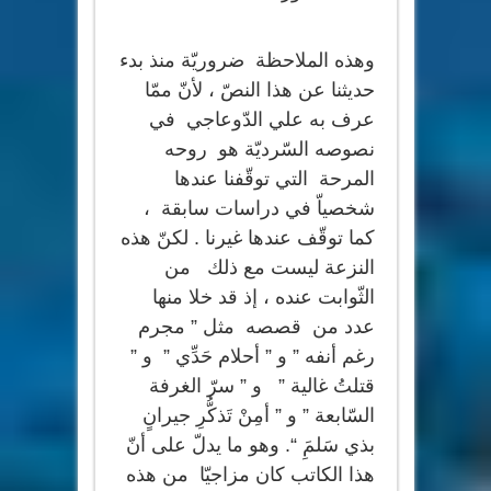
وهذه الملاحظة ضروريّة منذ بدء
حديثنا عن هذا النصّ ، لأنّ ممّا
عرف به علي الدّوعاجي في
نصوصه السّرديّة هو روحه
المرحة التي توقّفنا عندها
شخصياّ في دراسات سابقة ،
كما توقّف عندها غيرنا . لكنّ هذه
النزعة ليست مع ذلك من
الثّوابت عنده ، إذ قد خلا منها
عدد من قصصه مثل ” مجرم
رغم أنفه ” و ” أحلام حَدِّي ” و ”
قتلتُ غالية ” و ” سرّ الغرفة
السّابعة ” و ” أمِنْ تَذكُّرِ جيرانٍ
بذي سَلمَِ “. وهو ما يدلّ على أنّ
هذا الكاتب كان مزاجيّا من هذه