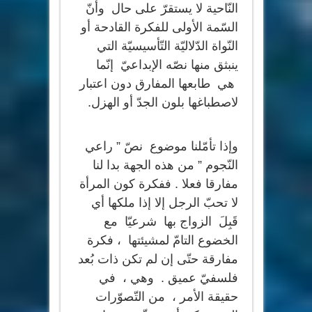
النّاحية لا يستقرّ على حال وأنّ
السّمة الأولى للفكرة القادحة أو
النّواة الدّلاليّة التّأسيسيّة التي
ينبثق منها نصّه الإبداعيّ إنّما
هي طابعها المفارق دون اعتبار
لاصطباغها بلون الجدّ أو الهزل.
وإذا تأمّلنا موضوع نصّ ” راعي
النّجوم ” من هذه الجهة بدا لنا
مفارقا فعلا . ففكرة كون المرأة
لا تحبّ الرجل إلا إذا ملكها أي
قَبِلَ الزواج بها شرعيّا مع
الخضوع التامّ لمشيئتها ، فكرة
مفارقة حتّى إن لم تكن ذات بُعد
فلسفيّ عميق . وهي ، في
حقيقة الأمر ، من التّصوّرات