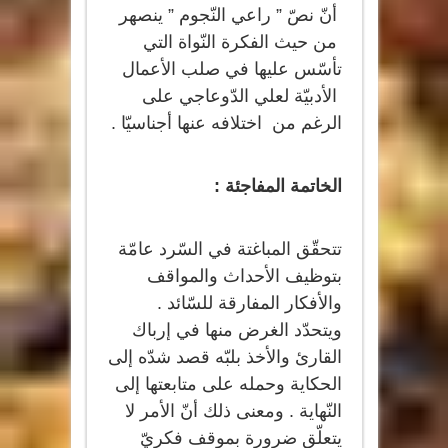
أنّ نصّ ” راعي النّجوم ” ينصهر
من حيث الفكرة النّواة التي
تأسّس عليها في صلب الأعمال
الأدبيّة لعلي الدّوعاجي على
الرغم من اختلافه عنها أجناسيّا .
الخاتمة المفاجئة :
تتحقّق المباغتة في السّرد عامّة
بتوظيف الأحداث والمواقف
والأفكار المفارقة للسّائد .
ويتحدّد الغرض منها في إرباك
القارئ والأخذ بلبّه قصد شدّه إلى
الحكاية وحمله على متابعتها إلى
النّهاية . ومعنى ذلك أنّ الأمر لا
يتعلّق ضرورة بموقف فكريّ