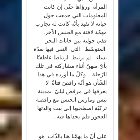
المرأة ورؤاها حتّى إن كانت
المعلومات التي جمعت حول
حياته لا تفيد بأنّه كانت له تجارب
مهمّة لافتة مع الجنس الآخر.
ففي جولته بين حانات البحر
المتوسّط التي التقى فيها بعدّة
نساء لم يرتبط ارتباطا عاطفيّا
بأيّ منهنّ أثناء مشاركته في تلك
الرّحلة . وكلّ ما أورده في هذا
الشّأن هو أنّه راقصَ فتاةً لا
يعرفها في مرقص ليليّ بمدينة
نيس ومارس الجنس مع راقصة
تركيّة اصطحبها إلى بيت والدتها
العجوز فلم يجداها فيه .
على أنّ ما يهمّنا هنا بالذّات هو