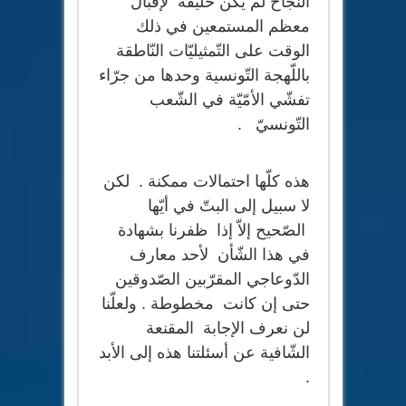
النّجاح لم يكن حليفه لإقبال
معظم المستمعين في ذلك
الوقت على التّمثيليّات النّاطقة
باللّهجة التّونسية وحدها من جرّاء
تفشّي الأمّيّة في الشّعب
التّونسيّ .
هذه كلّها احتمالات ممكنة . لكن
لا سبيل إلى البتّ في أيّها
الصّحيح إلاّ إذا ظفرنا بشهادة
في هذا الشّأن لأحد معارف
الدّوعاجي المقرّبين الصّدوقين
حتى إن كانت مخطوطة . ولعلّنا
لن نعرف الإجابة المقنعة
الشّافية عن أسئلتنا هذه إلى الأبد
.