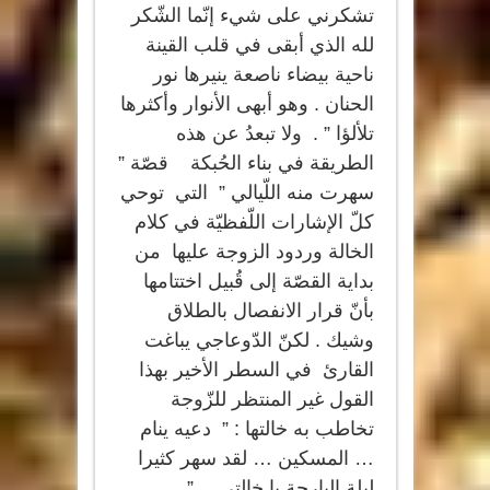
تشكرني على شيء إنّما الشّكر
لله الذي أبقى في قلب القينة
ناحية بيضاء ناصعة ينيرها نور
الحنان . وهو أبهى الأنوار وأكثرها
تلألؤا ” . ولا تبعدُ عن هذه
الطريقة في بناء الحُبكة قصّة ”
سهرت منه اللّيالي ” التي توحي
كلّ الإشارات اللّفظيّة في كلام
الخالة وردود الزوجة عليها من
بداية القصّة إلى قُبيل اختتامها
بأنّ قرار الانفصال بالطلاق
وشيك . لكنّ الدّوعاجي يباغت
القارئ في السطر الأخير بهذا
القول غير المنتظر للزّوجة
تخاطب به خالتها : ” دعيه ينام
… المسكين … لقد سهر كثيرا
ليلة البارحة يا خالتي …” .