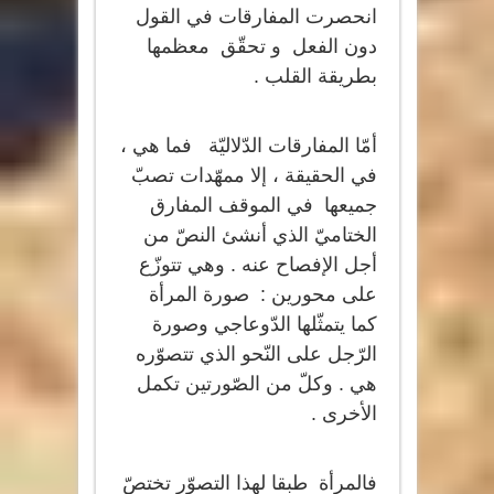
انحصرت المفارقات في القول
دون الفعل و تحقّق معظمها
بطريقة القلب .
أمّا المفارقات الدّلاليّة فما هي ،
في الحقيقة ، إلا ممهّدات تصبّ
جميعها في الموقف المفارق
الختاميّ الذي أنشئ النصّ من
أجل الإفصاح عنه . وهي تتوزّع
على محورين : صورة المرأة
كما يتمثّلها الدّوعاجي وصورة
الرّجل على النّحو الذي تتصوّره
هي . وكلّ من الصّورتين تكمل
الأخرى .
فالمرأة طبقا لهذا التصوّر تختصّ