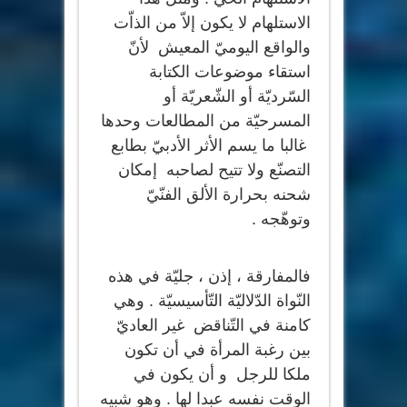
الاستلهام لا يكون إلاّ من الذاّت
والواقع اليوميّ المعيش لأنّ
استقاء موضوعات الكتابة
السّرديّة أو الشّعريّة أو
المسرحيّة من المطالعات وحدها
غالبا ما يسم الأثر الأدبيّ بطابع
التصنّع ولا تتيح لصاحبه إمكان
شحنه بحرارة الألق الفنّيّ
وتوهّجه .
فالمفارقة ، إذن ، جليّة في هذه
النّواة الدّلاليّة التّأسيسيّة . وهي
كامنة في التّناقض غير العاديّ
بين رغبة المرأة في أن تكون
ملكا للرجل و أن يكون في
الوقت نفسه عبدا لها . وهو شبيه