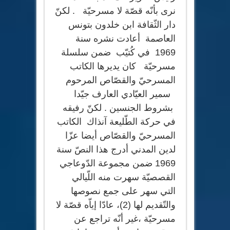
نرى بأنّه قصّة لا مسرحيّة . لكنّ
دار الثّقافة ابن خلدون بتونس
العاصمة أعادت نشره سنة
1969 في كُتيّب ضمن سلسلة
مسرحيّة كان يديرها الكاتب
المسرحيّ والقصّاص المرحوم
سمير العيّادي العارف جيّدا
بشروط الجنسين . لكنّ رفيقه
في حركة الطّليعة آنذاك الكاتب
المسرحيّ والقصّاص أيضا عزّا
لدين المدني أدرج هذا النصّ سنة
1969 ضمن مجموعة الدّوعاجي
القصصيّة سهرت منه اللّيالي
التي سهر على جمع نصوصها
والتّقديم لها (2)، عادّا إياّه قصّة لا
مسرحيّة ،غير أنّه تراجع عن