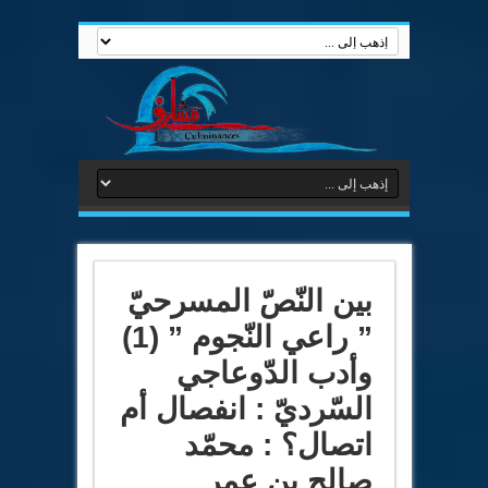
بين النّصّ المسرحيّ
” راعي النّجوم ” (1)
وأدب الدّوعاجي
السّرديّ : انفصال أم
اتصال؟ : محمّد
صالح بن عمر