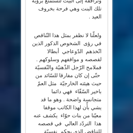
وترافقه إلى البيت لتستمتع برؤية
تلك البنت وهي فرحة بخروف
العيد .
ولعلّنا لا نظفر بمثل هذا التّناقص
في رؤى الشخوص الذكور الذين
اتّخذهم الدّوعاجي أبطالا
لقصصه و مواقفهم وسلوكهم .
فملامح الرّجل الذّهنيّة والنّفسيّة
حتّى إن كان مفارقا للسّائد من
حيث هيئته الخارجيّة مثل العمّ
باخير السّقّاء فهي دائما
متجانسة واضحة . وهو ما قد
يشي بأّن لهذا الكاتب موقفا
معيّنا من بنات حوّاء يكشف عنه
هذا التردّد العالي في قصصه
للتناقض الذي يحكم نفسيّة