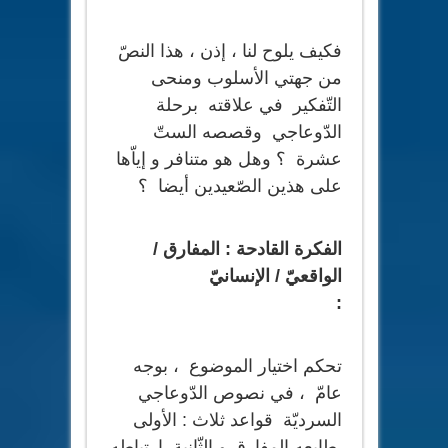
فكيف يلوح لنا ، إذن ، هذا النصّ
من جهتي الأسلوب ومنحى
التّفكير في علاقته برحلة
الدّوعاجي وقصصه الستّ
عشرة ؟ وهل هو متنافر و إياّها
على هذين الصّعيدين أيضا ؟
الفكرة القادحة : المفارق /
الواقعيّ / الإنسانيّ
:
تحكم اختيار الموضوع ، بوجه
عامّ ، في نصوص الدّوعاجي
السرديّة قواعد ثلاث : الأولى
طابعه المفارق و الثّانية ارتباطه