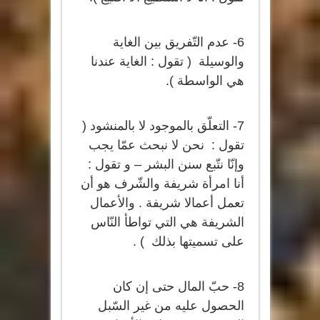
6- عدم التّفريق بين الغاية
والوسيلة ( تقول : الغاية عندنا
هي الواسطة ).
7- التعلّق بالموجود لا بالمنشود (
تقول : نحن لا نبحث عمّا يجب
وإنّا نتّبع سنن البشر – و تقول :
أنا امرأة شريفة والشّرف هو أن
تعمل أعمالا شريفة . والأعمال
الشريفة هي التي تواطأ النّاس
على تسميتها بذلك ) .
8- حبّ المال حتى إن كان
الحصول عليه من غير السّبل