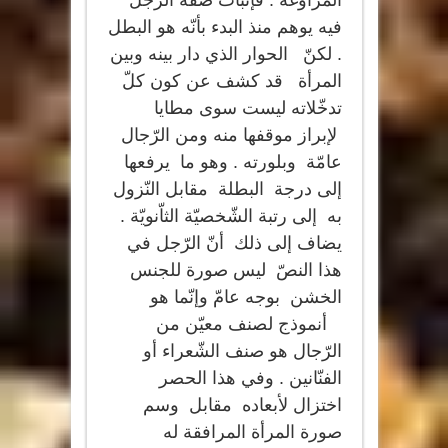
المراوغة . فإثبات صفة الرجل
فيه يوهم منذ البدء بأنّه هو البطل
. لكنّ الحوار الذي دار بينه وبين
المرأة قد كشف عن كون كلّ
تدخّلاته ليست سوى مطايا
لإبراز موقفها منه ومن الرّجال
عامّة وبلورته . وهو ما يرفعها
إلى درجة البطلة مقابل النّزول
به إلى رتبة الشّخصيّة الثاّنويّة .
يضاف إلى ذلك أنّ الرّجل في
هذا النصّ ليس صورة للجنس
الخشن بوجه عامّ وإنّما هو
أنموذج لصنف معيّن من
الرّجال هو صنف الشّعراء أو
الفنّانين . وفي هذا الحصر
اختزال لأبعاده مقابل وسم
صورة المرأة المرافقة له