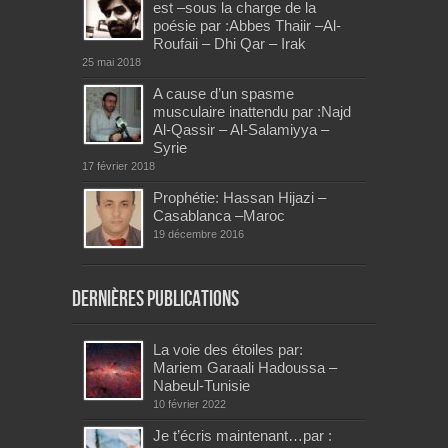
est –sous la charge de la
poésie par :Abbes Thaiir –Al-
Roufaii – Dhi Qar – Irak
25 mai 2018
A cause d’un spasme
musculaire inattendu par :Najd
Al-Qassir – Al-Salamiyya –
Syrie
17 février 2018
Prophétie: Hassan Hijazi –
Casablanca –Maroc
19 décembre 2016
Dernières publications
La voie des étoiles par:
Mariem Garaali Hadoussa –
Nabeul-Tunisie
10 février 2022
Je t’écris maintenant…par :