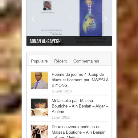
Mon cœur l'oiseau
Populaire
Récent
Commentaires
Mots-clés
Poème du jour no 4 :Coup de
blues et figement par :NWESLA
BIYONG
26 juillet 2015
Mélancolie par :Maissa
Boutiche – Ain Bénian – Alger –
Algérie
16 juin 2018
Deux nouveaux poèmes de
Maissa Boutiche – Ain Benian
– Alger- Algérie