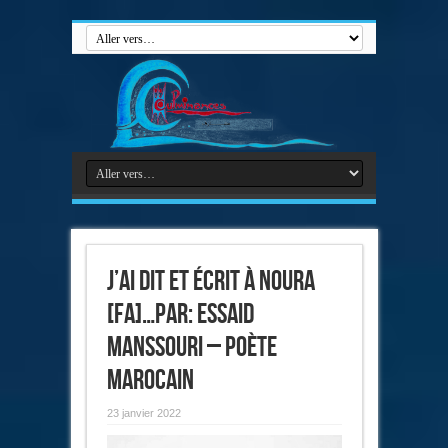
J’ai dit et écrit à Noura
[Fa]…par: Essaid
Manssouri – poète
marocain
23 janvier 2022