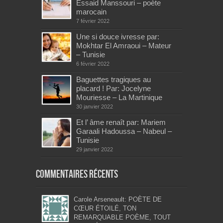
Essaid Manssouri – poète
marocain
7 février 2022
Une si douce ivresse par:
Mokhtar El Amraoui – Mateur
– Tunisie
6 février 2022
Baguettes tragiques au
placard ! Par: Jocelyne
Mouriesse – La Martinique
30 janvier 2022
Et l’ âme renaît par: Mariem
Garaali Hadoussa – Nabeul –
Tunisie
29 janvier 2022
Commentaires récents
Carole Arseneault: POÈTE DE
CŒUR ÉTOILÉ, TON
REMARQUABLE POÈME, TOUT