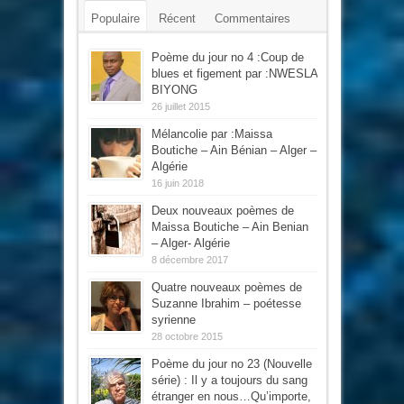
Populaire
Récent
Commentaires
Mots-clés
Poème du jour no 4 :Coup de
blues et figement par :NWESLA
BIYONG
26 juillet 2015
Mélancolie par :Maissa
Boutiche – Ain Bénian – Alger –
Algérie
16 juin 2018
Deux nouveaux poèmes de
Maissa Boutiche – Ain Benian
– Alger- Algérie
8 décembre 2017
Quatre nouveaux poèmes de
Suzanne Ibrahim – poétesse
syrienne
28 octobre 2015
Poème du jour no 23 (Nouvelle
série) : Il y a toujours du sang
étranger en nous…Qu’importe,