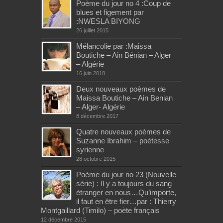
Poème du jour no 4 :Coup de
blues et figement par
:NWESLA BIYONG
26 juillet 2015
Mélancolie par :Maissa
Boutiche – Ain Bénian – Alger
– Algérie
16 juin 2018
Deux nouveaux poèmes de
Maissa Boutiche – Ain Benian
– Alger- Algérie
8 décembre 2017
Quatre nouveaux poèmes de
Suzanne Ibrahim – poétesse
syrienne
28 octobre 2015
Poème du jour no 23 (Nouvelle
série) : Il y a toujours du sang
étranger en nous…Qu’importe,
il faut en être fier…par : Thierry
Montgaillard (Timilo) – poète français
12 décembre 2015