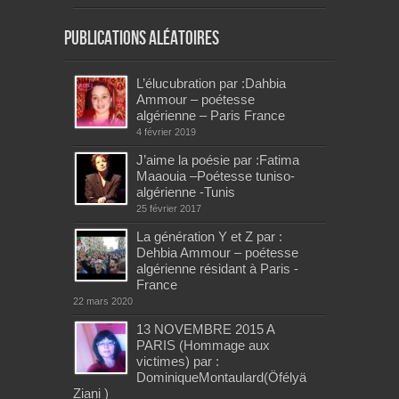
Publications aléatoires
L’élucubration par :Dahbia
Ammour – poétesse
algérienne – Paris France
4 février 2019
J’aime la poésie par :Fatima
Maaouia –Poétesse tuniso-
algérienne -Tunis
25 février 2017
La génération Y et Z par :
Dehbia Ammour – poétesse
algérienne résidant à Paris -
France
22 mars 2020
13 NOVEMBRE 2015 A
PARIS (Hommage aux
victimes) par :
DominiqueMontaulard(Öfélyä
Ziani )