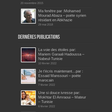
20 novembre 2015
Ma fenêtre par :Mohamed
Mourad Abaza – poète syrien
résidant en Abkhazie
29 mai 2018
Dernières publications
La voie des étoiles par:
Mariem Garaali Hadoussa –
Nabeul-Tunisie
10 février 2022
Je t’écris maintenant…par :
Essaid Manssouri – poète
marocain
7 février 2022
Une si douce ivresse par:
Mokhtar El Amraoui – Mateur
– Tunisie
6 février 2022