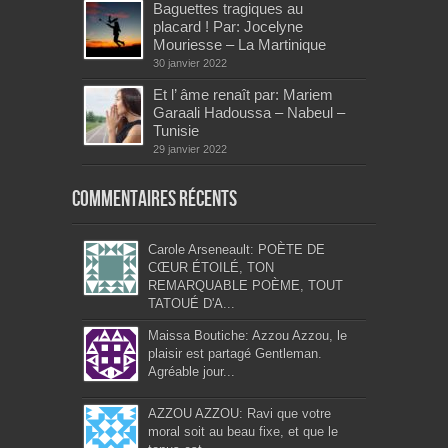
Baguettes tragiques au
placard ! Par: Jocelyne
Mouriesse – La Martinique
30 janvier 2022
Et l’ âme renaît par: Mariem
Garaali Hadoussa – Nabeul –
Tunisie
29 janvier 2022
Commentaires récents
Carole Arseneault: POÈTE DE
CŒUR ÉTOILÉ, TON
REMARQUABLE POÈME, TOUT
TATOUÉ D'A...
Maissa Boutiche: Azzou Azzou, le
plaisir est partagé Gentleman.
Agréable jour...
AZZOU AZZOU: Ravi que votre
moral soit au beau fixe, et que le