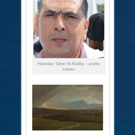
Hamdan Taher Al-Maliky – poète
irakien