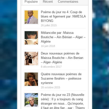
Populaire
Récent
Commentaires
Mots-clés
Poème du jour no 4 :Coup de
blues et figement par :NWESLA
BIYONG
26 juillet 2015
Mélancolie par :Maissa
Boutiche – Ain Bénian – Alger –
Algérie
16 juin 2018
Deux nouveaux poèmes de
Maissa Boutiche – Ain Benian
– Alger- Algérie
8 décembre 2017
Quatre nouveaux poèmes de
Suzanne Ibrahim – poétesse
syrienne
28 octobre 2015
Poème du jour no 23 (Nouvelle
série) : Il y a toujours du sang
étranger en nous…Qu’importe,
il faut en être fier…par : Thierry