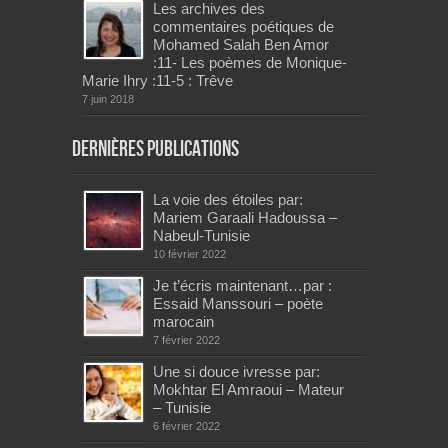
Les archives des
commentaires poétiques de
Mohamed Salah Ben Amor
:11- Les poèmes de Monique-
Marie Ihry :11-5 : Trêve
7 juin 2018
Dernières publications
La voie des étoiles par:
Mariem Garaali Hadoussa –
Nabeul-Tunisie
10 février 2022
Je t’écris maintenant…par :
Essaid Manssouri – poète
marocain
7 février 2022
Une si douce ivresse par:
Mokhtar El Amraoui – Mateur
– Tunisie
6 février 2022