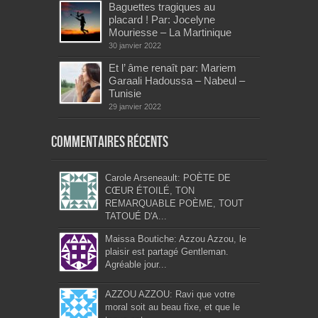
Baguettes tragiques au
placard ! Par: Jocelyne
Mouriesse – La Martinique
30 janvier 2022
Et l’ âme renaît par: Mariem
Garaali Hadoussa – Nabeul –
Tunisie
29 janvier 2022
Commentaires récents
Carole Arseneault: POÈTE DE
CŒUR ÉTOILÉ, TON
REMARQUABLE POÈME, TOUT
TATOUÉ D'A...
Maissa Boutiche: Azzou Azzou, le
plaisir est partagé Gentleman.
Agréable jour...
AZZOU AZZOU: Ravi que votre
moral soit au beau fixe, et que le