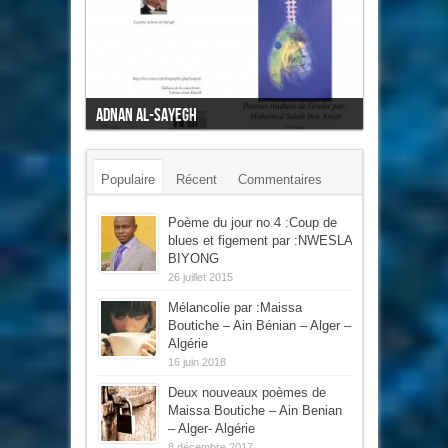
Adnan Al-Sayegh
Populaire
Récent
Commentaires
Mots-clés
Poème du jour no 4 :Coup de
blues et figement par :NWESLA
BIYONG
26 juillet 2015
Mélancolie par :Maissa
Boutiche – Ain Bénian – Alger –
Algérie
16 juin 2018
Deux nouveaux poèmes de
Maissa Boutiche – Ain Benian
– Alger- Algérie
8 décembre 2017