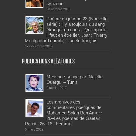
syrienne
28 octobre 2015
Poème du jour no 23 (Nouvelle
série) : Il y a toujours du sang
étranger en nous…Qu’importe,
il faut en être fier…par : Thierry
Montgaillard (Timilo) – poète français
12 décembre 2015
Publications aléatoires
Message-songe par :Najette
Ouergui – Tunis
9 février 2017
Les archives des
commentaires poétiques de
Mohamed Salah Ben Amor :
26–Les poèmes de Gaëtan
Parisi : 26 -16 : Femme
5 mars 2019