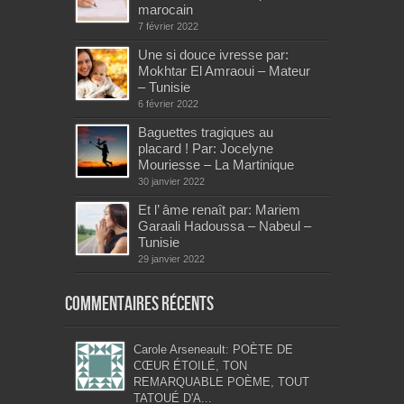
marocain
7 février 2022
Une si douce ivresse par:
Mokhtar El Amraoui – Mateur
– Tunisie
6 février 2022
Baguettes tragiques au
placard ! Par: Jocelyne
Mouriesse – La Martinique
30 janvier 2022
Et l’ âme renaît par: Mariem
Garaali Hadoussa – Nabeul –
Tunisie
29 janvier 2022
Commentaires récents
Carole Arseneault: POÈTE DE
CŒUR ÉTOILÉ, TON
REMARQUABLE POÈME, TOUT
TATOUÉ D'A...