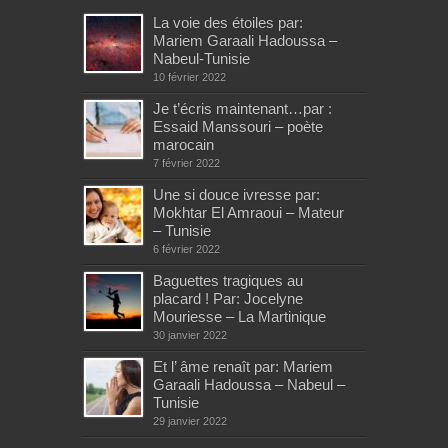
La voie des étoiles par:
Mariem Garaali Hadoussa –
Nabeul-Tunisie
10 février 2022
Je t’écris maintenant…par :
Essaid Manssouri – poète
marocain
7 février 2022
Une si douce ivresse par:
Mokhtar El Amraoui – Mateur
– Tunisie
6 février 2022
Baguettes tragiques au
placard ! Par: Jocelyne
Mouriesse – La Martinique
30 janvier 2022
Et l’ âme renaît par: Mariem
Garaali Hadoussa – Nabeul –
Tunisie
29 janvier 2022