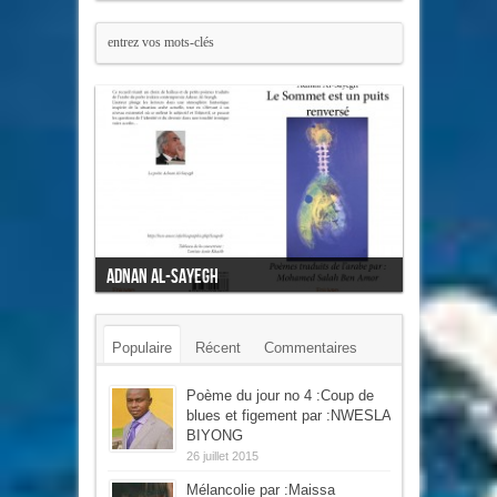
Adnan Al-Sayegh
Mon cœur l'oiseau
Populaire
Récent
Commentaires
Mots-clés
Poème du jour no 4 :Coup de
blues et figement par :NWESLA
BIYONG
26 juillet 2015
Mélancolie par :Maissa