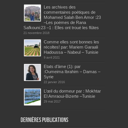
Les archives des
commentaires poétiques de
Mohamed Salah Ben Amor :23
–Les poèmes de Rana
Safkouni:23 –1 : Elles ont troué les flûtes
21 novembre 2018
Comme elles sont bonnes les
récoltes! par: Mariem Garaali
Hadoussa – Nabeul – Tunisie
9 avril 2021
Etats d’âme (1): par
:Oumeima Ibrahim – Damas –
Syrie
22 janvier 2016
L’œil du dormeur par : Mokhtar
El Amraoui-Bizerte –Tunisie
29 mai 2017
Dernières publications