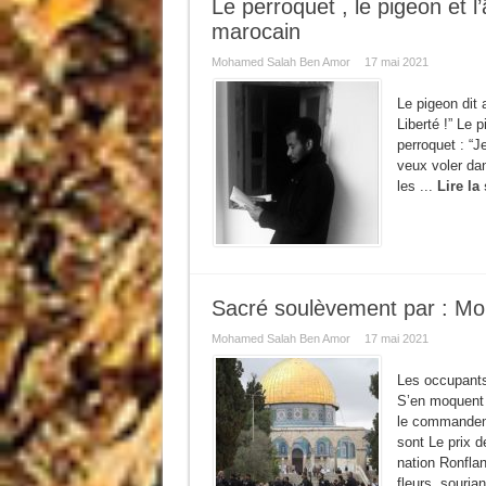
Le perroquet , le pigeon et 
marocain
Mohamed Salah Ben Amor
17 mai 2021
Le pigeon dit 
Liberté !” Le 
perroquet : “J
veux voler dans
les ...
Lire la 
Sacré soulèvement par : Mo
Mohamed Salah Ben Amor
17 mai 2021
Les occupants
S’en moquent 
le commandem
sont Le prix d
nation Ronfla
fleurs, souria