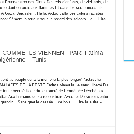
ant l’intervention des Dieux Des cris d’enfants, de vieillards, de
 tordent en proie aux flammes Et dans les souffrances, ils
. À Gaza, Jérusalem, Haifa, Akka, Jaffa Les colons racistes
dat Sèment la terreur sous le regard des soldats. Le ...
Lire
COMME ILS VIENNENT PAR: Fatima
lgérienne – Tunis
rtient au peuple qui a la mémoire la plus longue” Nietzsche
MALADES DE LA PESTE Fatima Maaouia Le sang Liberté Du
de toute beauté Rose du feu sacré de Prométhée Dérobé aux
ttait Aux humains de se reconstruire Avec foi De se réinventer
 grandir… Sans gueule cassée… de bois ...
Lire la suite »