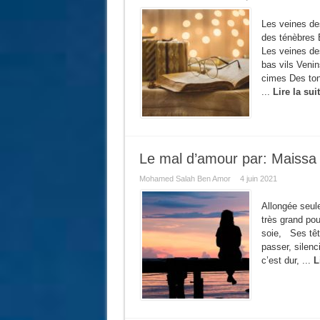
Les veines de
des ténèbres 
Les veines des
bas vils Venin
cimes Des ton
...
Lire la sui
Le mal d’amour par: Maissa 
Mohamed Salah Ben Amor
4 juin 2021
Allongée seul
très grand pou
soie, Ses tête
passer, silen
c’est dur, ...
L