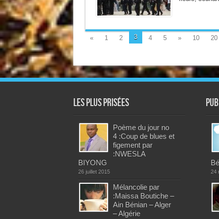
3
«
1
2
4
5
»
10
20
Les plus prisées
Pub
Poème du jour no
4 :Coup de blues et
figement par
:NWESLA
BIYONG
Bé
26 juillet 2015
24 
Mélancolie par
:Maissa Boutiche –
Ain Bénian – Alger
– Algérie