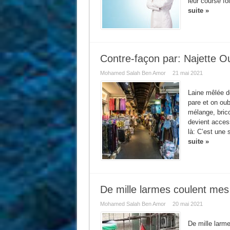
leur course fo
suite »
Contre-façon par: Najette O
Mohamed Salah Ben Amor
21 mai 2021
Laine mêlée de
pare et on oub
mélange, brico
devient acces
là: C’est une 
suite »
De mille larmes coulent me
Mohamed Salah Ben Amor
20 mai 2021
De mille larm