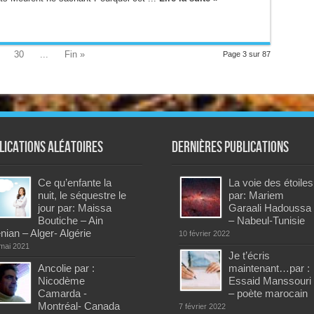
30
...
Fin »
Page 3 sur 87
lications aléatoires
Dernières publications
Ce qu’enfante la
La voie des étoiles
nuit, le séquestre le
par: Mariem
jour par: Maissa
Garaali Hadoussa
Boutiche – Ain
– Nabeul-Tunisie
nian – Alger- Algérie
10 février 2022
mai 2021
Je t’écris
Ancolie par :
maintenant…par :
Nicodème
Essaid Manssouri
Camarda -
– poète marocain
Montréal- Canada
7 février 2022