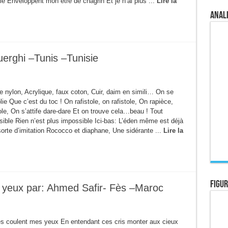
lle Enveloppent mon être de chagrin Et je n’ai plus ...
Lire la
Anale
uerghi –Tunis –Tunisie
 nylon, Acrylique, faux coton, Cuir, daim en simili… On se
lie Que c’est du toc ! On rafistole, on rafistole, On rapièce,
le, On s’attife dare-dare Et on trouve cela…beau ! Tout
sible Rien n’est plus impossible Ici-bas: L’éden même est déjà
sorte d’imitation Rococco et diaphane, Une sidérante ...
Lire la
Figur
s yeux par: Ahmed Safir- Fès –Maroc
es coulent mes yeux En entendant ces cris monter aux cieux