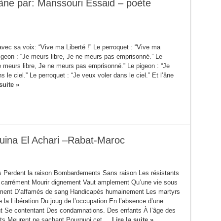
l’âne par: Manssouri Essaid – poète
avec sa voix: “Vive ma Liberté !” Le perroquet : “Vive ma
pigeon : “Je meurs libre, Je ne meurs pas emprisonné.” Le
e meurs libre, Je ne meurs pas emprisonné.” Le pigeon : “Je
 le ciel.” Le perroquet : “Je veux voler dans le ciel.” Et l’âne
suite »
uina El Achari –Rabat-Maroc
 Perdent la raison Bombardements Sans raison Les résistants
carrément Mourir dignement Vaut amplement Qu’une vie sous
ent D’affamés de sang Handicapés humainement Les martyrs
e la Libération Du joug de l’occupation En l’absence d’une
nt Se contentant Des condamnations. Des enfants À l’âge des
nts Meurent ne sachant Pourquoi cet ...
Lire la suite »