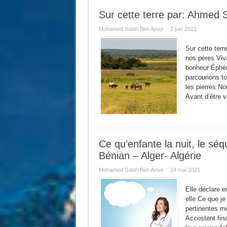
Sur cette terre par: Ahmed 
Mohamed Salah Ben Amor
2 juin 2021
Sur cette terre
nos pères Viv
bonheur Éphém
parcourions t
les pierres No
Avant d’être 
Ce qu’enfante la nuit, le séq
Bénian – Alger- Algérie
Mohamed Salah Ben Amor
24 mai 2021
Elle déclare e
elle Ce que je
pertinentes me
Accostent fin