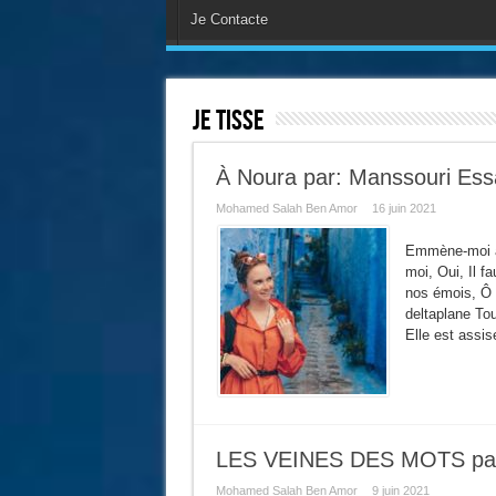
Je Contacte
Je tisse
À Noura par: Manssouri Ess
Mohamed Salah Ben Amor
16 juin 2021
Emmène-moi au
moi, Oui, Il f
nos émois, Ô b
deltaplane Tou
Elle est assi
LES VEINES DES MOTS par :
Mohamed Salah Ben Amor
9 juin 2021