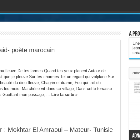
A pro
Une 
jete
aid- poète marocain
cré
 fleuve De tes larmes Quand tes yeux planent Autour de
aut que je pleuve Sur tes charmes Tel un regard qui volplane Sur
eauté du dieu-fleuve, Chagrin et drame, Fou qui fait du
s les mois. Ma chérie vit dans ce village, Dans cette terrasse
se Guettant mon passage, ...
Lire la suite »
Mon
Ce 
fra
 Mokhtar El Amraoui – Mateur- Tunisie
Suz
Adn
L'o