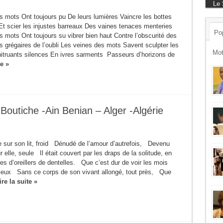
Le 
abo
s mots Ont toujours pu De leurs lumières Vaincre les bottes
Et scier les injustes barreaux Des vaines tenaces menteries
Pop
 mots Ont toujours su vibrer bien haut Contre l’obscurité des
s grégaires de l’oubli Les veines des mots Savent sculpter les
Mot
itruants silences En ivres sarments Passeurs d’horizons de
te »
Boutiche -Ain Benian – Alger -Algérie
e sur son lit, froid Dénudé de l’amour d’autrefois, Devenu
r elle, seule Il était couvert par les draps de la solitude, en
s d’oreillers de dentelles. Que c’est dur de voir les mois
cieux Sans ce corps de son vivant allongé, tout près, Que
ire la suite »