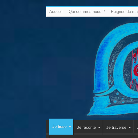
Accueil
Qui sommes-nous ?
Poignée de ma
Je tisse
Je raconte
Je traverse