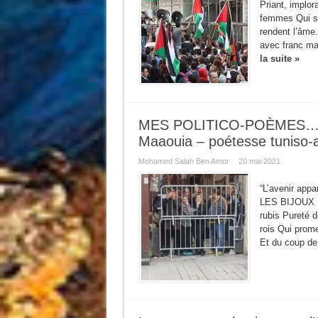
Priant, implor
femmes Qui se
rendent l’âme
avec franc man
la suite »
MES POLITICO-POÈMES… 
Maaouia – poétesse tuniso-a
Mohamed Salah Ben Amor
20 mai 2021
“L’avenir appa
LES BIJOUX 
rubis Pureté 
rois Qui prome
Et du coup de