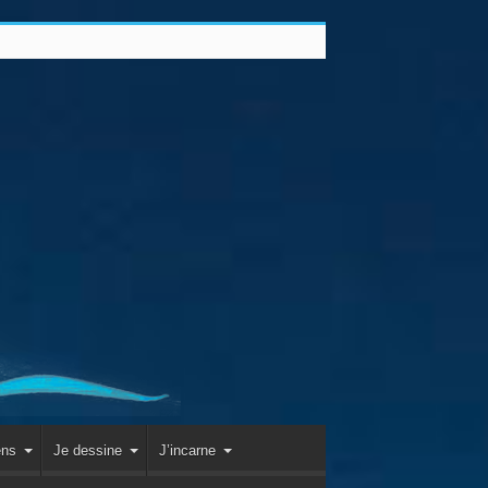
ens
Je dessine
J’incarne