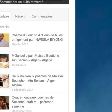
Sommet est un puits renversé
rdant des thèmes divers.
ulaire
Récent
Commentaires
s-clés
Poème du jour no 4 :Coup de blues
et figement par :NWESLA BIYONG
26 juillet 2015
Mélancolie par :Maissa Boutiche –
Ain Bénian – Alger – Algérie
16 juin 2018
Deux nouveaux poèmes de Maissa
Boutiche – Ain Benian – Alger-
Algérie
8 décembre 2017
Quatre nouveaux poèmes de
Suzanne Ibrahim – poétesse
syrienne
28 octobre 2015