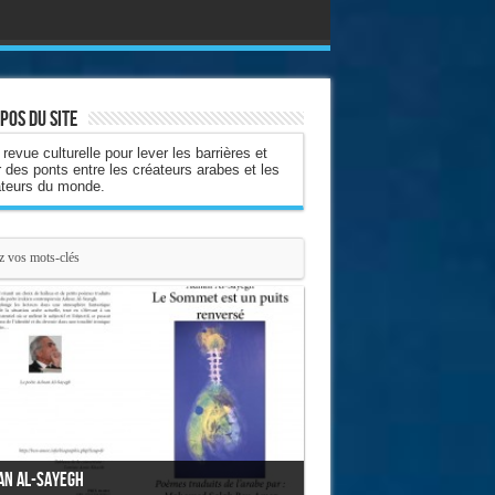
pos du site
revue culturelle pour lever les barrières et
r des ponts entre les créateurs arabes et les
ateurs du monde.
 cœur l'oiseau
livre est une traduction de l’arabe vers le
nçais d’un recueil de la poétesse syrienne
anne Ibrahim demeurant à Damas.
an Al-Sayegh
uvrage comporte 53 haïkus et mini-poèmes