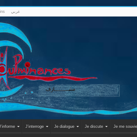
ins
عربي
J’informe
J’interroge
Je dialogue
Je discute
Je me souvi