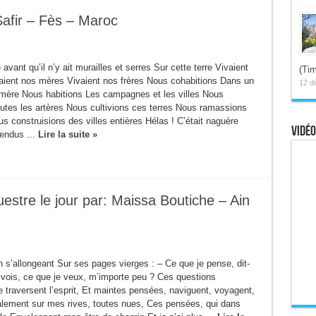
Safir – Fès – Maroc
 avant qu’il n’y ait murailles et serres Sur cette terre Vivaient
(Tim
aient nos mères Vivaient nos frères Nous cohabitions Dans un
12 d
ère Nous habitions Les campagnes et les villes Nous
outes les artères Nous cultivions ces terres Nous ramassions
us construisions des villes entières Hélas ! C’était naguère
Vidéo
vendus ...
Lire la suite »
uestre le jour par: Maissa Boutiche – Ain
n s’allongeant Sur ses pages vierges : – Ce que je pense, dit-
 vois, ce que je veux, m’importe peu ? Ces questions
 traversent l’esprit, Et maintes pensées, naviguent, voyagent,
alement sur mes rives, toutes nues, Ces pensées, qui dans