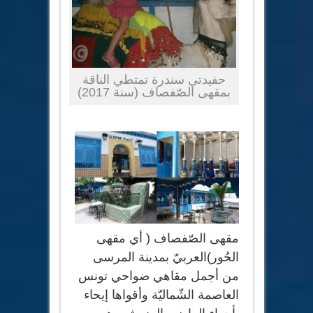
حفيدتي سندرة تمتطي الناقة
بمقهى الصّفصاف (سنة 2017)
مقهى الصّفصاف ( أي مقهى
الحُور)العربيّ بمدينة المرسى
من أجمل مقاهي ضواحي تونس
العاصمة الشّماليّة وأقواها إيحاء