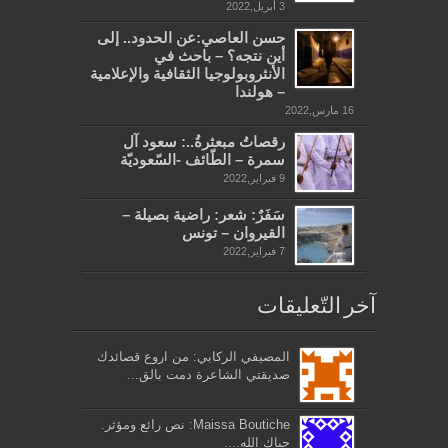
3 أبريل,2022
حسن العاصي:عن الحدود.. إلى
أين نتجه؟ – باحث في
الأنثروبولوجيا الثقافية والإعلامية
– هولندا
16 مارس,2022
رقصاتُ مبعثرةُ..: سعود آل
سمرة – الطّائف -السّعوديّة
9 فبراير,2022
سَفَرٌ: شعر: راضية بصيلة –
القيروان – تونس
7 فبراير,2022
آخر التّعليقات
المصيفي الركابي: من اروع قصائدك
صديقتي الشاعرة دمت بالق...
Maissa Boutiche: نص رائع ومؤثر.
حياك الله....