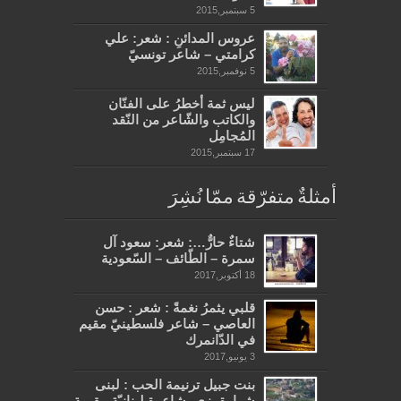
5 سبتمبر,2015
عروس المدائنِ : شعر: علي
كرامتي – شاعر تونسيّ
5 نوفمبر,2015
ليس ثمة أخطرُ على الفنّان
والكاتب والشّاعر من النّقد
المُجامِل
17 سبتمبر,2015
أمثلةٌ متفرّقة ممّا نُشِرَ
شتاءٌ حارٌّ…: شعر: سعود آل
سمرة – الطّائف – السّعودية
18 أكتوبر,2017
قلبي يثمرُ نغمةً : شعر : حسن
العاصي – شاعر فلسطينيّ مقيم
في الدّانمرك
3 يونيو,2017
بنت جبيل ترنيمة الحب : لبنى
شرارة بزي- شاعرة لبنانيّة مقيمة