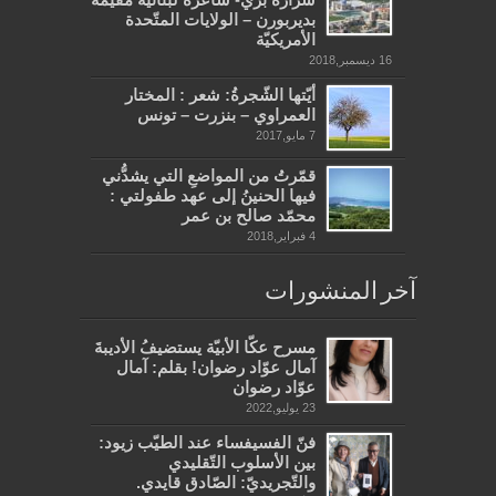
بديربورن – الولايات المتّحدة
الأمريكيّة
16 ديسمبر,2018
أيّتها الشّجرةُ: شعر : المختار
العمراوي – بنزرت – تونس
7 مايو,2017
قمّرتُ من المواضعِ التي يشدُّني
فيها الحنينُ إلى عهد طفولتي :
محمّد صالح بن عمر
4 فبراير,2018
آخر المنشورات
مسرح عكّا الأبيّة يستضيفُ الأديبةَ
آمال عوّاد رضوان! بقلم: آمال
عوّاد رضوان
23 يوليو,2022
فنّ الفسيفساء عند الطيّب زيود:
بين الأسلوب التّقليدي
والتّجريديّ: الصّادق قايدي.