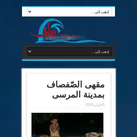
مقهى الصّفصاف
بمدينة المرسى
5 فبراير,2018