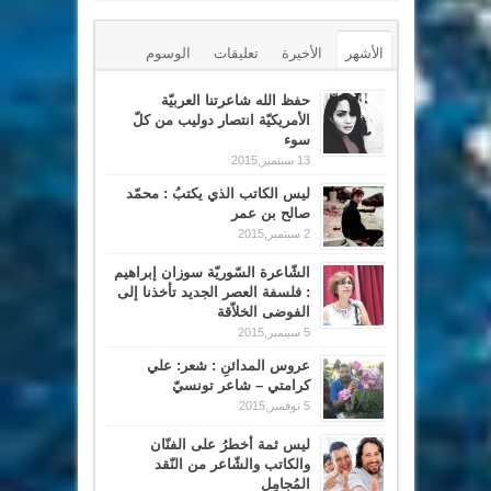
الأشهر
الأخيرة
تعليقات
الوسوم
حفظ الله شاعرتنا العربيّة
الأمريكيّة انتصار دوليب من كلّ
سوء
13 سبتمبر,2015
ليس الكاتب الذي يكتبُ : محمّد
صالح بن عمر
2 سبتمبر,2015
الشّاعرة السّوريّة سوزان إبراهيم
: فلسفة العصر الجديد تأخذنا إلى
الفوضى الخلاّقة
5 سبتمبر,2015
عروس المدائنِ : شعر: علي
كرامتي – شاعر تونسيّ
5 نوفمبر,2015
ليس ثمة أخطرُ على الفنّان
والكاتب والشّاعر من النّقد
المُجامِل