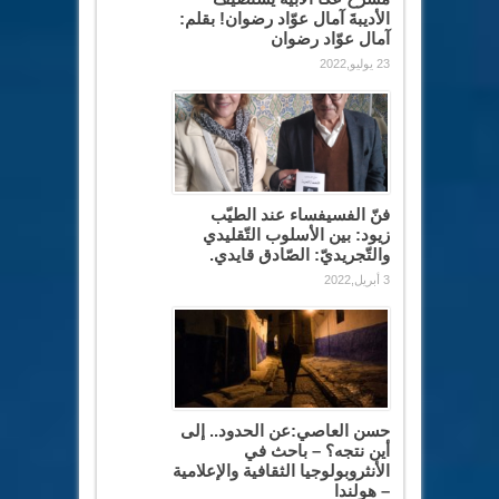
الأديبةَ آمال عوّاد رضوان! بقلم:
آمال عوّاد رضوان
23 يوليو,2022
فنّ الفسيفساء عند الطيّب
زيود: بين الأسلوب التّقليدي
والتّجريديّ: الصّادق قايدي.
3 أبريل,2022
حسن العاصي:عن الحدود.. إلى
أين نتجه؟ – باحث في
الأنثروبولوجيا الثقافية والإعلامية
– هولندا