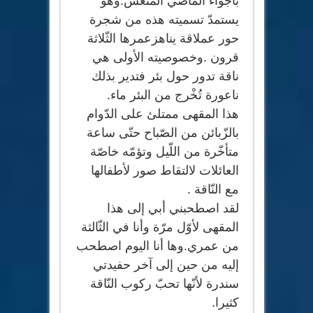
بأجواء الماضي المنعش.وهو
يستمدّ تسميته هذه من شجرة
حور عملاقة يناهزعمرها الثّلاثة
قرون .وخصوصيته الأولى هي
ناقة تدور حول بئر فتدير بذلك
ناعورة تُخْرج من البئر ماء.
هذا المقهى ممتلئ على الدّوام
بالزّبائن من الصّباح حتّى ساعة
متأخّرة من اللّيل وتؤمّه خاصّة
العائلات لالتقاط صور لأطفالها
مع النّاقة .
لقد اصطحبني أبي إلى هذا
المقهى لأوّل مرّة وأنا في الثّالثة
من عمري.وها أنا اليوم اصطحب
إليه من حين إلى آخر حفيدتي
سندرة لأنّها تحبّ ركوب النّاقة
كثيرا.